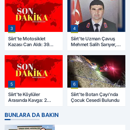
Çalışmaları Başlıyor
Kaybetti
3
4
Siirt'te Motosiklet
Siirt'te Uzman Çavuş
Kazası Can Aldı: 39
Mehmet Salih Sarıyer,
Yaşındaki Mesut Yıldız
Evinde Ölü Bulundu
Hayatını Kaybetti
5
6
Siirt'te Köylüler
Siirt'te Botan Çayı'nda
Arasında Kavga: 2
Çocuk Cesedi Bulundu
Yaralı, Birinin Durumu
Ağır
BUNLARA DA BAKIN