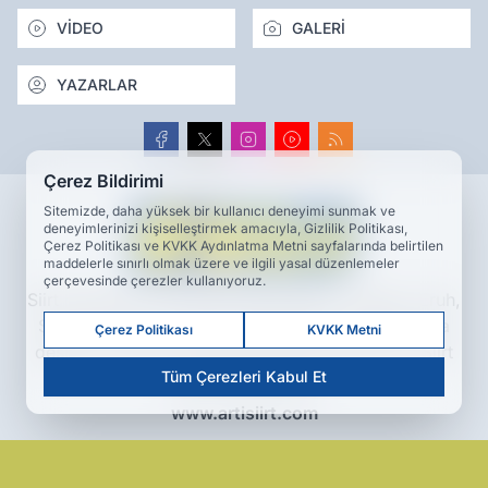
VİDEO
GALERİ
YAZARLAR
Çerez Bildirimi
Sitemizde, daha yüksek bir kullanıcı deneyimi sunmak ve
deneyimlerinizi kişiselleştirmek amacıyla, Gizlilik Politikası,
Çerez Politikası ve KVKK Aydınlatma Metni sayfalarında belirtilen
maddelerle sınırlı olmak üzere ve ilgili yasal düzenlemeler
çerçevesinde çerezler kullanıyoruz.
Siirt haberleri, son dakika gelişmeleri, Kurtalan, Eruh,
Şirvan ve Pervari’den güncel haberler; yapay zeka
Çerez Politikası
KVKK Metni
destekli analizler ve keşif odaklı içeriklerle Artı Siirt
Tüm Çerezleri Kabul Et
Haber Ajansı’nda.
www.artisiirt.com
Hakkımızda