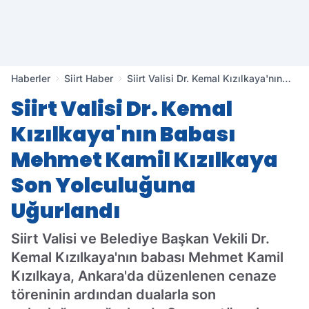
Haberler
Siirt Haber
Siirt Valisi Dr. Kemal Kızılkaya'nın
Babası Mehmet Kamil Kızılkaya Son
Siirt Valisi Dr. Kemal
Yolculuğuna Uğurlandı
Kızılkaya'nın Babası
Mehmet Kamil Kızılkaya
Son Yolculuğuna
Uğurlandı
Siirt Valisi ve Belediye Başkan Vekili Dr.
Kemal Kızılkaya'nın babası Mehmet Kamil
Kızılkaya, Ankara'da düzenlenen cenaze
töreninin ardından dualarla son