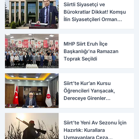
Siirtli Siyasetçi ve
Bürokratlar Dikkat! Komşu
İlin Siyasetçileri Orman
Bölge Müdürlüğü İçin
Harekete Geçti
MHP Siirt Eruh İlçe
Başkanlığı’na Ramazan
Toprak Seçildi
Siirt’te Kur’an Kursu
Öğrencileri Yarışacak,
Dereceye Girenler
Ödüllendirilecek
Siirt’te Yeni Av Sezonu İçin
Hazırlık: Kurallara
Uymayanlara Ceza