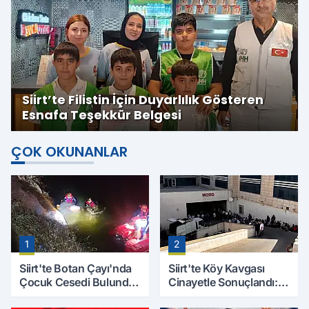
Siirt’te Filistin İçin Duyarlılık Gösteren
Esnafa Teşekkür Belgesi
ÇOK OKUNANLAR
1
2
Siirt'te Botan Çayı'nda
Siirt'te Köy Kavgası
Çocuk Cesedi Bulundu:
Cinayetle Sonuçlandı:
Kayıp Baba İçin Arama
Selim B. Hayatını