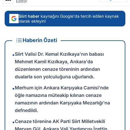
Editör
Siirt haber
kaynağını Google'da tercih edilen kaynak
olarak ekleyin!
Haberin Özeti
Siirt Valisi Dr. Kemal Kızılkaya'nın babası
•
Mehmet Kamil Kızılkaya, Ankara'da
düzenlenen cenaze töreninin ardından
dualarla son yolculuğuna uğurlandı.
Merhum için Ankara Karşıyaka Camisi'nde
•
öğle namazına müteakip kılınan cenaze
namazının ardından Karşıyaka Mezarlığı'na
defnedildi.
Cenaze törenine AK Parti Siirt Milletvekili
•
Mervan Gül, Ankara Vali Yardımcısı İzettin