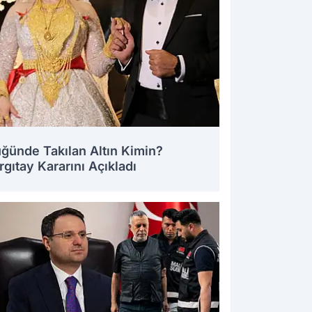
ğünde Takılan Altın Kimin?
rgıtay Kararını Açıkladı
7.2026 11:38