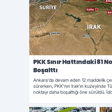
PKK Sınır Hattındaki 81 N
Boşalttı
Ankara'da devam eden 12 maddelik çerç
sürerken, PKK'nın Irak'ın kuzeyinde Tür
noktayı daha boşalttığı öne sürüldü. İdd
Kandil Dağı çevresine çekildi.
01.08.2026 13:30