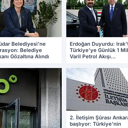
üdar Belediyesi'ne
Erdoğan Duyurdu: Irak'
rasyon: Belediye
Türkiye'ye Günlük 1 Mi
anı Gözaltına Alındı
Varil Petrol Akışı
Hedefleniyor
.2026 09:58
28.07.2026 20:43
2. İletişim Şûrası Ankar
başlıyor: Türkiye'nin