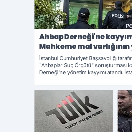
Ahbap Derneği'ne kayyım
Mahkeme mal varlığının 
kişilik heyete devretti
İstanbul Cumhuriyet Başsavcılığı taraf
"Ahbaplar Suç Örgütü" soruşturması 
Derneği'ne yönetim kayyımı atandı. İst
Hâkimliği, derneğin mal varlığının yönet
heyeti tarafından yürütülmesine karar 
27.07.2026 20:25
çok yönlü olarak devam ediyor.