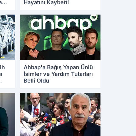
a
Hayatını Kaybetti
27.07.2026 10:01
ih
Ahbap'a Bağış Yapan Ünlü
ı
İsimler ve Yardım Tutarları
Belli Oldu
25.07.2026 14:32