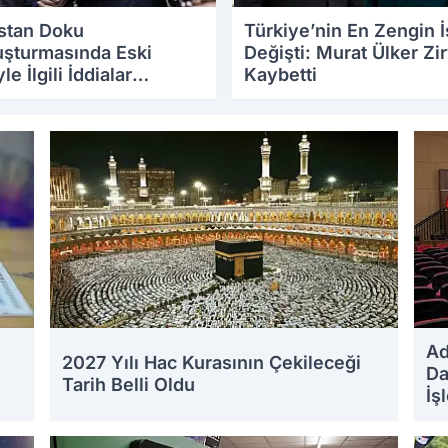
stan Doku
Türkiye’nin En Zengin 
uşturmasında Eski
Değişti: Murat Ülker Zi
le İlgili İddialar
Kaybetti
üyor
.2026 09:49
22.07.2026 16:09
e
Ad
2027 Yılı Hac Kurasının Çekileceği
Da
Tarih Belli Oldu
İş
20.07.2026 12:30
19.0