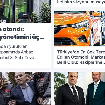
iletişim vizyonu masay
yatırılacak
27.07.2026 20:20
 atandı:
yönetimini üç
ından yürütülen
Türkiye'de En Çok Terc
kapsamında Ahbap
Edilen Otomobil Markas
anbul 8. Sulh Ceza
Belli Oldu: Rakiplerine
iminin üç kişilik kayyım
Büyük Fark Attı
verdi. Soruşturma ise
26.07.2026 18:17