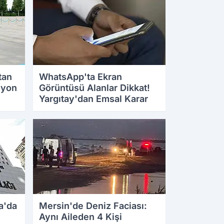
tan
WhatsApp'ta Ekran
lyon
Görüntüsü Alanlar Dikkat!
Yargıtay'dan Emsal Karar
28.07.2026 11:16
a'da
Mersin'de Deniz Faciası:
Aynı Aileden 4 Kişi