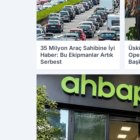
35 Milyon Araç Sahibine İyi
Üsk
Haber: Bu Ekipmanlar Artık
Ope
Serbest
Başk
30.07.2026 11:04
29.07