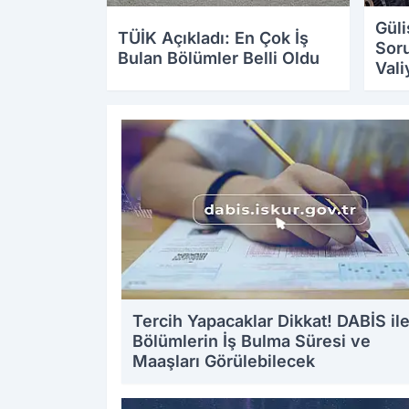
Güli
TÜİK Açıkladı: En Çok İş
Sor
Bulan Bölümler Belli Oldu
Valiy
Büy
23.07.2026 11:38
23.07
Tercih Yapacaklar Dikkat! DABİS il
Bölümlerin İş Bulma Süresi ve
Maaşları Görülebilecek
20.07.2026 15:09