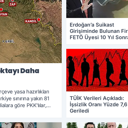
Erdoğan’a Suikast
Girişiminde Bulunan Fir
FETÖ Üyesi 10 Yıl Sonr
Yakalandı
01.08.2026 13:13
oktayı Daha
eve yasa hazırlıkları
TÜİK Verileri Açıkladı:
kiye sınırına yakın 81
İşsizlik Oranı Yüzde 7,6
ialara göre PKK'lılar,
Geriledi
30.07.2026 17:55