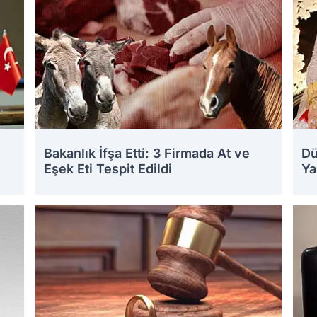
Bakanlık İfşa Etti: 3 Firmada At ve
Dü
Eşek Eti Tespit Edildi
Ya
18.07.2026 10:51
17.0