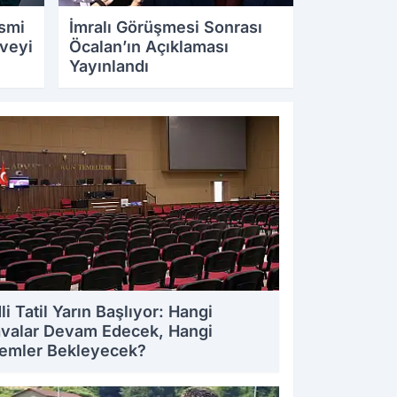
İsmi
İmralı Görüşmesi Sonrası
rveyi
Öcalan’ın Açıklaması
Yayınlandı
21.07.2026 13:24
li Tatil Yarın Başlıyor: Hangi
valar Devam Edecek, Hangi
lemler Bekleyecek?
7.2026 23:46