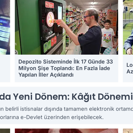
Depozito Sisteminde İlk 17 Günde 33
Lo
Milyon Şişe Toplandı: En Fazla İade
Az
Yapılan İller Açıklandı
19.07.2026 12:33
18.0
nda Yeni Dönem: Kâğıt Dönemi
ının belirli istisnalar dışında tamamen elektronik orta
orlarına e-Devlet üzerinden erişebilecek.