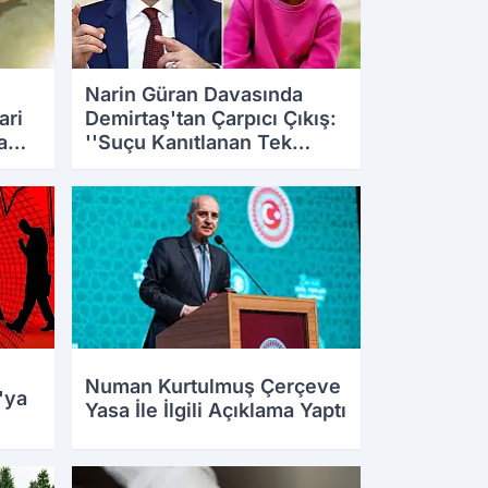
Narin Güran Davasında
ari
Demirtaş'tan Çarpıcı Çıkış:
a
''Suçu Kanıtlanan Tek
Kişi...''
31.07.2026 15:23
Numan Kurtulmuş Çerçeve
'ya
Yasa İle İlgili Açıklama Yaptı
30.07.2026 17:34