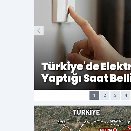
lisi
Türkiye'de Elekt
Yaptığı Saat Bell
1
2
3
4