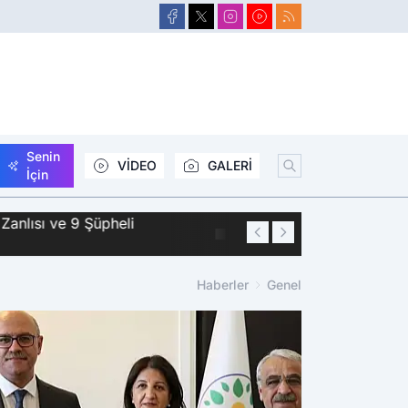
Senin
VİDEO
GALERİ
İçin
Zanlısı ve 9 Şüpheli
01:44
Siirt'te 2 Kişini
Haberler
Genel