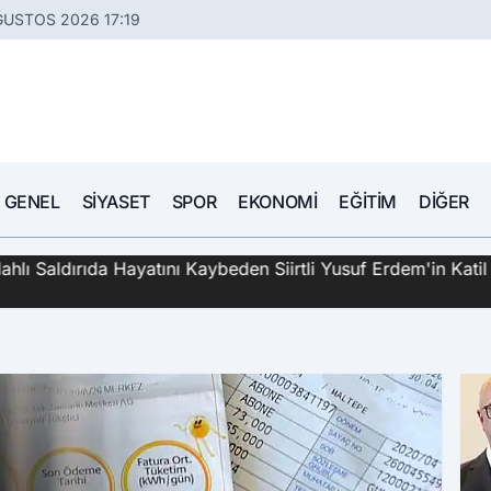
ĞUSTOS 2026 17:19
GENEL
SIYASET
SPOR
EKONOMI
EĞITIM
DIĞER
hlı Saldırıda Hayatını Kaybeden Siirtli Yusuf Erdem'in Katil 