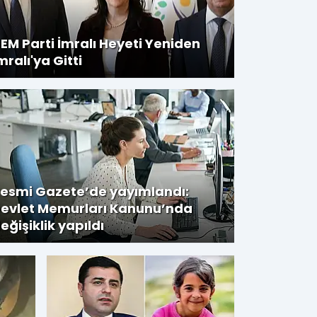
EM Parti İmralı Heyeti Yeniden
mralı'ya Gitti
YSK'nın Yeni Parti'yi Veto
Senaryosunda Son Anket: 
Sırada
esmi Gazete’de yayımlandı:
evlet Memurları Kanunu’nda
eğişiklik yapıldı