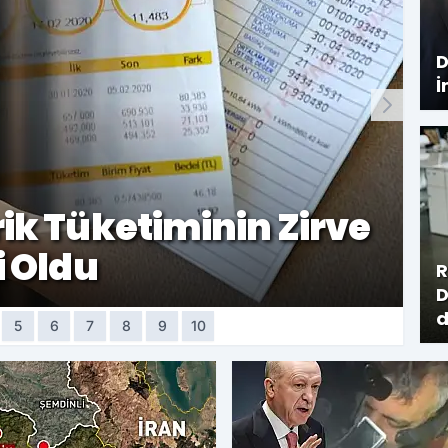
D
İ
rik Tüketiminin Zirve
i Oldu
R
D
d
5
6
7
8
9
10