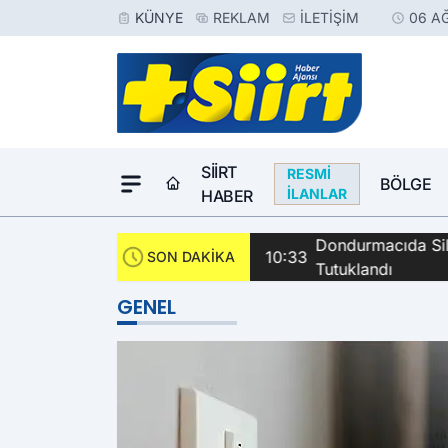
KÜNYE
REKLAM
İLETIŞIM
06 A
SIIRT
RESMI
BÖLGE
İLANLAR
HABER
Dondurmacıda Sila
10:33
SON DAKİKA
Tutuklandı
GENEL