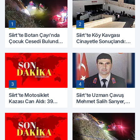
1
2
Siirt'te Botan Çayı'nda
Siirt'te Köy Kavgası
Çocuk Cesedi Bulundu:
Cinayetle Sonuçlandı:
Kayıp Baba İçin Arama
Selim B. Hayatını
Çalışmaları Başlıyor
Kaybetti
3
4
Siirt'te Motosiklet
Siirt'te Uzman Çavuş
Kazası Can Aldı: 39
Mehmet Salih Sarıyer,
Yaşındaki Mesut Yıldız
Evinde Ölü Bulundu
Hayatını Kaybetti