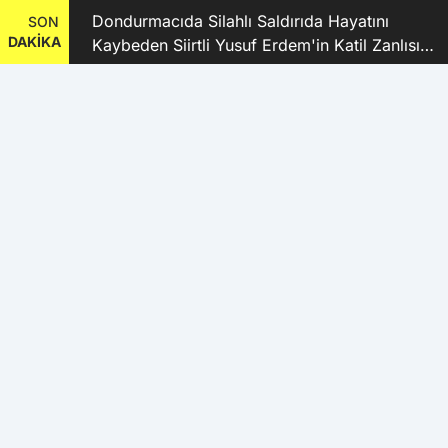
ı
Dondurmacıda Silahlı Saldırıda Hayatını
SON
DAKİKA
Kaybeden Siirtli Yusuf Erdem'in Katil Zanlısı
ve 9 Şüpheli Tutuklandı