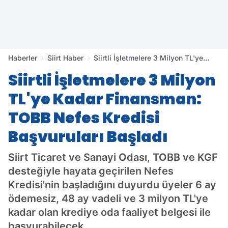
Haberler
Siirt Haber
Siirtli İşletmelere 3 Milyon TL'ye
Kadar Finansman: TOBB Nefes
Siirtli İşletmelere 3 Milyon
Kredisi Başvuruları Başladı
TL'ye Kadar Finansman:
TOBB Nefes Kredisi
Başvuruları Başladı
Siirt Ticaret ve Sanayi Odası, TOBB ve KGF
desteğiyle hayata geçirilen Nefes
Kredisi'nin başladığını duyurdu üyeler 6 ay
ödemesiz, 48 ay vadeli ve 3 milyon TL'ye
kadar olan krediye oda faaliyet belgesi ile
başvurabilecek.