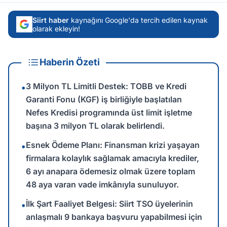
Siirt haber
kaynağını Google'da tercih edilen kaynak
olarak ekleyin!
Haberin Özeti
3 Milyon TL Limitli Destek: TOBB ve Kredi
•
Garanti Fonu (KGF) iş birliğiyle başlatılan
Nefes Kredisi programında üst limit işletme
başına 3 milyon TL olarak belirlendi.
Esnek Ödeme Planı: Finansman krizi yaşayan
•
firmalara kolaylık sağlamak amacıyla krediler,
6 ayı anapara ödemesiz olmak üzere toplam
48 aya varan vade imkânıyla sunuluyor.
İlk Şart Faaliyet Belgesi: Siirt TSO üyelerinin
•
anlaşmalı 9 bankaya başvuru yapabilmesi için