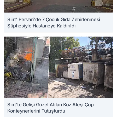
Siirt' Pervari'de 7 Çocuk Gıda Zehirlenmesi
Şüphesiyle Hastaneye Kaldırıldı
Siirt'te Gelişi Güzel Atılan Köz Ateşi Çöp
Konteynerlerini Tutuşturdu