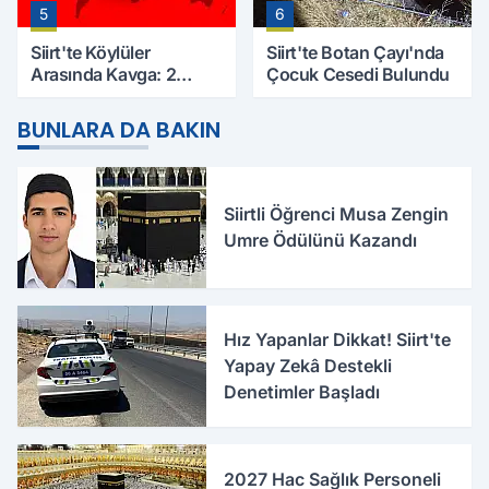
5
6
Siirt'te Köylüler
Siirt'te Botan Çayı'nda
Arasında Kavga: 2
Çocuk Cesedi Bulundu
Yaralı, Birinin Durumu
Ağır
BUNLARA DA BAKIN
Siirtli Öğrenci Musa Zengin
Umre Ödülünü Kazandı
Hız Yapanlar Dikkat! Siirt'te
Yapay Zekâ Destekli
Denetimler Başladı
2027 Hac Sağlık Personeli