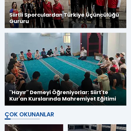
Siirtli Sporculardan Türkiye Üçüncülüğü
Gururu
''Hayır'' Demeyi Öğreniyorlar: Siirt'te
Kur'an Kurslarında Mahremiyet Eğitimi
ÇOK OKUNANLAR