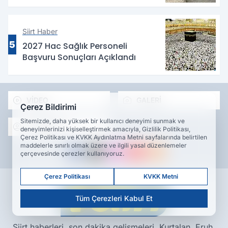
Siirt Haber
5
2027 Hac Sağlık Personeli
Başvuru Sonuçları Açıklandı
VİDEO
GALERİ
Çerez Bildirimi
Sitemizde, daha yüksek bir kullanıcı deneyimi sunmak ve
YAZARLAR
deneyimlerinizi kişiselleştirmek amacıyla, Gizlilik Politikası,
Çerez Politikası ve KVKK Aydınlatma Metni sayfalarında belirtilen
maddelerle sınırlı olmak üzere ve ilgili yasal düzenlemeler
çerçevesinde çerezler kullanıyoruz.
Çerez Politikası
KVKK Metni
Tüm Çerezleri Kabul Et
Siirt haberleri, son dakika gelişmeleri, Kurtalan, Eruh,