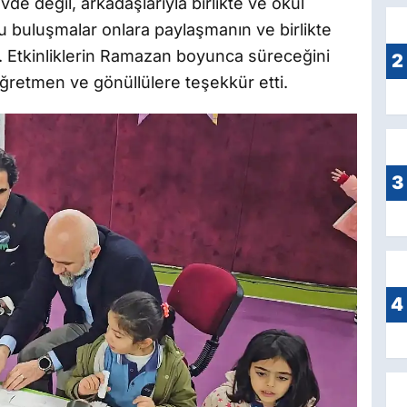
de değil, arkadaşlarıyla birlikte ve okul
u buluşmalar onlara paylaşmanın ve birlikte
di. Etkinliklerin Ramazan boyunca süreceğini
2
ğretmen ve gönüllülere teşekkür etti.
3
4