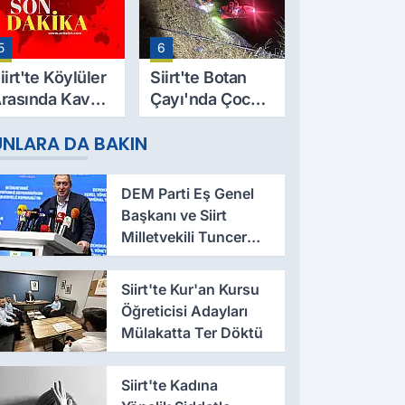
esut Yıldız
Bulundu
ayatını
5
6
aybetti
iirt'te Köylüler
Siirt'te Botan
rasında Kavga:
Çayı'nda Çocuk
 Yaralı, Birinin
Cesedi Bulundu
UNLARA DA BAKIN
urumu Ağır
DEM Parti Eş Genel
Başkanı ve Siirt
Milletvekili Tuncer
Bakırhan: Çerçeve
Yasa Yeni Bir
Siirt'te Kur'an Kursu
Dönemin Eşiğidir
Öğreticisi Adayları
Mülakatta Ter Döktü
Siirt'te Kadına