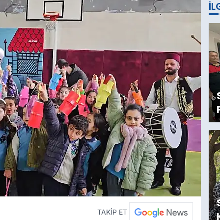
İL
TAKİP ET