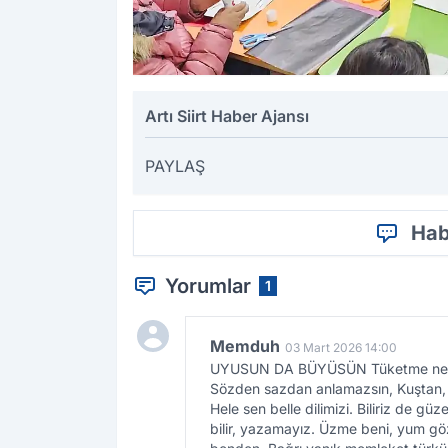
Artı Siirt Haber Ajansı
PAYLAŞ
Hab
Yorumlar
1
Memduh
03 Mart 2026 14:00
UYUSUN DA BÜYÜSÜN Tüketme nefesimi
Sözden sazdan anlamazsın, Kuştan, y
Hele sen belle dilimizi. Biliriz de g
bilir, yazamayız. Üzme beni, yum gözl