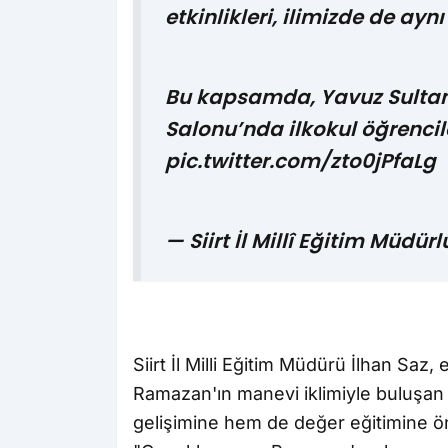
etkinlikleri, ilimizde de ay
Bu kapsamda, Yavuz Sultan 
Salonu’nda ilkokul öğrenci
pic.twitter.com/zto0jPfaLg
— Siirt İl Millî Eğitim Müd
Siirt İl Milli Eğitim Müdürü İlhan Saz,
Ramazan'ın manevi iklimiyle buluşan
gelişimine hem de değer eğitimine ö