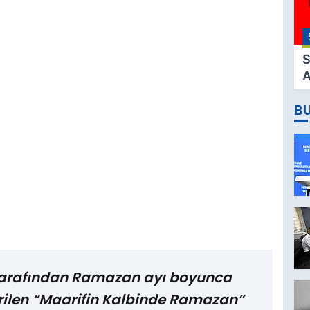
M
H
K
S
A
2
B
D
ı tarafından Ramazan ayı boyunca
rilen “Maarifin Kalbinde Ramazan”