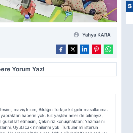
5
Yahya KARA
ere Yorum Yaz!
, maviş kızım, Bildiğin Türkçe kıt gelir masallarıma.
apraktan haberin yok. Biz yaşlılar neler de bilmeyiz,
üzel güzel lâf etmesini, Çekiniriz konuşmaktan; Yazmasını
erini, Uyutacak ninnilerim yok. Türküler mi istersin