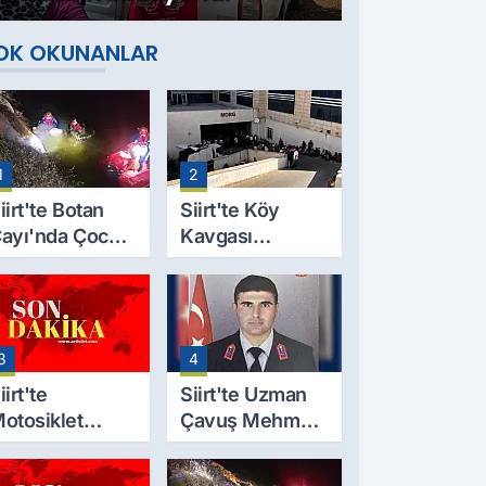
OK OKUNANLAR
1
2
iirt'te Botan
Siirt'te Köy
ayı'nda Çocuk
Kavgası
esedi
Cinayetle
ulundu: Kayıp
Sonuçlandı:
aba İçin Arama
Selim B.
alışmaları
Hayatını
3
4
aşlıyor
Kaybetti
iirt'te
Siirt'te Uzman
otosiklet
Çavuş Mehmet
azası Can Aldı:
Salih Sarıyer,
9 Yaşındaki
Evinde Ölü