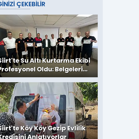
GINIZI ÇEKEBILIR
Siirt'te Su Altı Kurtarma Ekibi
Profesyonel Oldu: Belgeleri
Vali Yardımcısı Birkan
Tatlısöz Verdi
Siirt'te Köy Köy Gezip Evlilik
Kredisini Anlatıyorlar