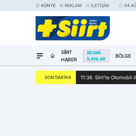
KÜNYE
REKLAM
İLETIŞIM
04 A
SIIRT
RESMI
BÖLGE
İLANLAR
HABER
11:36
Siirt'te Otomobil i
SON DAKİKA