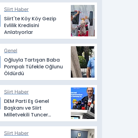
Siirt Haber
Siirt'te Köy Köy Gezip
Evlilik Kredisini
Anlatıyorlar
Genel
Oğluyla Tartışan Baba
Pompalı Tüfekle Oğlunu
Öldürdü
Siirt Haber
DEM Parti Eş Genel
Başkanı ve Siirt
Milletvekili Tuncer
Bakırhan: Çerçeve Yasa
Yeni Bir Dönemin Eşiğidir
Siirt Haber