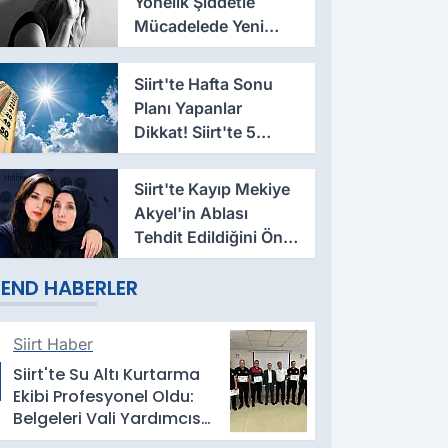
Yönelik Şiddetle
Mücadelede Yeni
Dönem: 2026-2030
Yol Haritası Açıklandı
Siirt'te Hafta Sonu
Planı Yapanlar
Dikkat! Siirt'te 5
Günlük Hava Durumu
Nasıl Olacak?
Siirt'te Kayıp Mekiye
Akyel'in Ablası
Tehdit Edildiğini Öne
Sürdü
END HABERLER
Siirt Haber
Siirt'te Su Altı Kurtarma
Ekibi Profesyonel Oldu:
Belgeleri Vali Yardımcısı
Birkan Tatlısöz Verdi