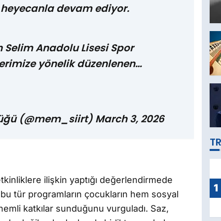
nı heyecanla devam ediyor.
Selim Anadolu Lisesi Spor
lerimize yönelik düzenlenen…
ürlüğü (@mem_siirt)
March 3, 2026
TR
 etkinliklere ilişkin yaptığı değerlendirmede
1
 bu tür programların çocukların hem sosyal
nemli katkılar sunduğunu vurguladı. Saz,