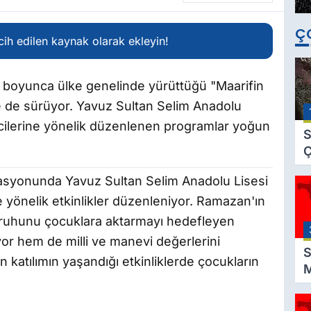
Ç
ih edilen kaynak olarak ekleyin!
yı boyunca ülke genelinde yürüttüğü "Maarifin
te de sürüyor. Yavuz Sultan Selim Anadolu
ncilerine yönelik düzenlenen programlar yoğun
S
Ç
C
dinasyonunda Yavuz Sultan Selim Anadolu Lisesi
B
 yönelik etkinlikler düzenleniyor. Ramazan'ın
B
Ç
 ruhunu çocuklara aktarmayı hedefleyen
B
or hem de milli ve manevi değerlerini
S
 katılımın yaşandığı etkinliklerde çocukların
M
K
3