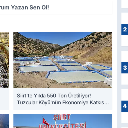
orum Yazan Sen Ol!
2
3
Siirt'te Yılda 550 Ton Üretiliyor!
Tuzcular Köyü'nün Ekonomiye Katkısı
4
Büyüyor