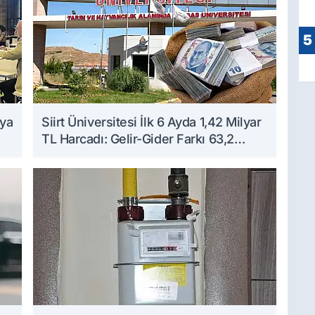
5
aya
Siirt Üniversitesi İlk 6 Ayda 1,42 Milyar
TL Harcadı: Gelir-Gider Farkı 63,2
Milyon TL Oldu