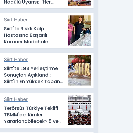
Nodülü Uyarısı: ''Her
Nodül Kanser Anlamına
Gelmez''
Siirt Haber
Siirt'te Riskli Kalp
Hastasına Başarılı
Koroner Müdahale
Siirt Haber
Siirt'te LGS Yerleştirme
Sonuçları Açıklandı:
Siirt'in En Yüksek Taban
Puanlı Liseler Belli Oldu
Siirt Haber
Terörsüz Türkiye Teklifi
TBMM'de: Kimler
Yararlanabilecek? 5 ve
10 Yıllık Erteleme Dikkat