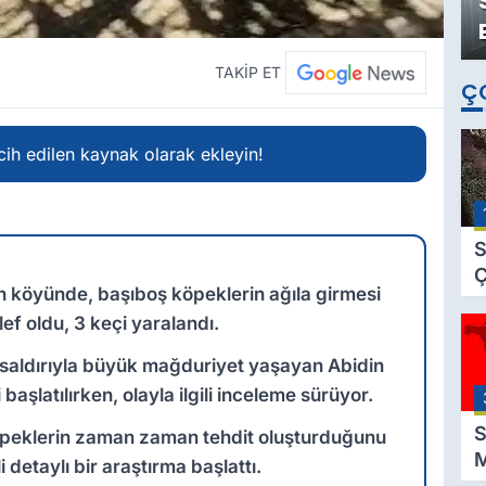
TAKİP ET
Ç
ih edilen kaynak olarak ekleyin!
S
Ç
en köyünde, başıboş köpeklerin ağıla girmesi
C
ef oldu, 3 keçi yaralandı.
B
B
saldırıyla büyük mağduriyet yaşayan Abidin
Ç
 başlatılırken, olayla ilgili inceleme sürüyor.
B
S
öpeklerin zaman zaman tehdit oluşturduğunu
M
ili detaylı bir araştırma başlattı.
K