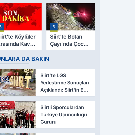
9 Yaşındaki
Evinde Ölü
esut Yıldız
Bulundu
ayatını
5
6
aybetti
iirt'te Köylüler
Siirt'te Botan
rasında Kavga:
Çayı'nda Çocuk
 Yaralı, Birinin
Cesedi Bulundu
UNLARA DA BAKIN
urumu Ağır
Siirt'te LGS
Yerleştirme Sonuçları
Açıklandı: Siirt'in En
Yüksek Taban Puanlı
Liseler Belli Oldu
Siirtli Sporculardan
Türkiye Üçüncülüğü
Gururu