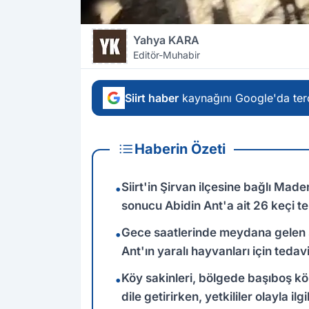
Yahya KARA
Editör-Muhabir
Siirt haber
kaynağını Google'da terc
Haberin Özeti
Siirt'in Şirvan ilçesine bağlı Mad
•
sonucu Abidin Ant'a ait 26 keçi tel
Gece saatlerinde meydana gelen 
•
Ant'ın yaralı hayvanları için tedavi
Köy sakinleri, bölgede başıboş k
•
dile getirirken, yetkililer olayla ilg