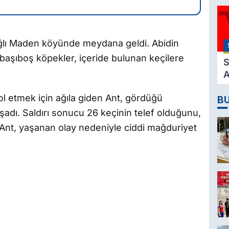
3
M
H
 bağlı Maden köyünde meydana geldi. Abidin
K
n başıboş köpekler, içeride bulunan keçilere
S
A
2
B
ol etmek için ağıla giden Ant, gördüğü
D
dı. Saldırı sonucu 26 keçinin telef olduğunu,
n Ant, yaşanan olay nedeniyle ciddi mağduriyet