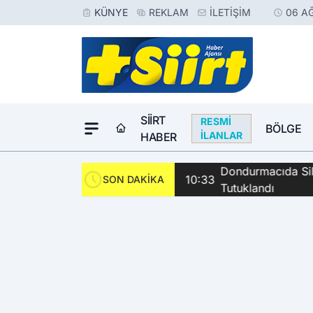
KÜNYE
REKLAM
İLETIŞIM
06 A
SIIRT
RESMI
BÖLGE
İLANLAR
HABER
Dondurmacıda Sila
10:33
SON DAKİKA
Tutuklandı