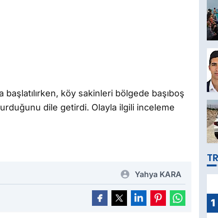
ma başlatılırken, köy sakinleri bölgede başıboş
duğunu dile getirdi. Olayla ilgili inceleme
TR
Yahya KARA
1