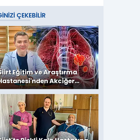
GINIZI ÇEKEBILIR
Siirt Eğitim ve Araştırma
Hastanesi'nden Akciğer
Nodülü Uyarısı: ''Her Nodül
Kanser Anlamına Gelmez''