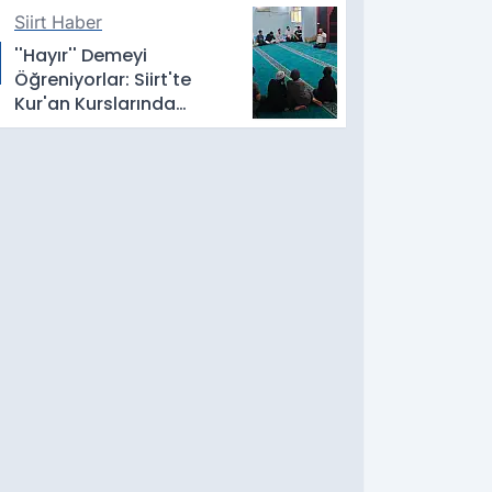
Çekti
Siirt Haber
''Hayır'' Demeyi
Öğreniyorlar: Siirt'te
Kur'an Kurslarında
Mahremiyet Eğitimi