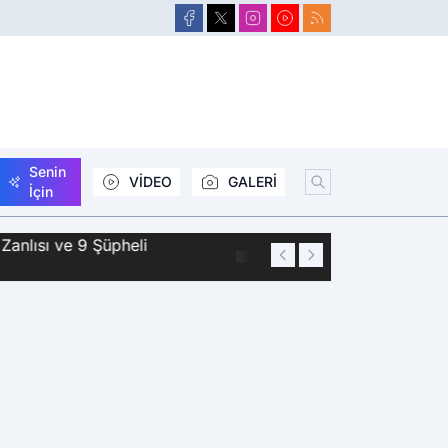
Senin
VİDEO
GALERİ
İçin
Zanlısı ve 9 Şüpheli
01:44
Siirt'te 2 Kişini