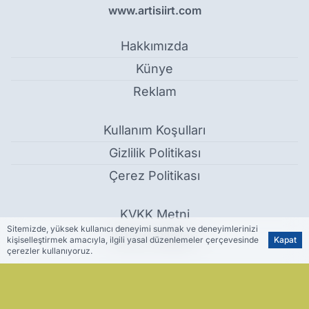
www.artisiirt.com
Hakkımızda
Künye
Reklam
Kullanım Koşulları
Gizlilik Politikası
Çerez Politikası
KVKK Metni
Sitemizde, yüksek kullanıcı deneyimi sunmak ve deneyimlerinizi
İletişim Bilgileri
kişiselleştirmek amacıyla, ilgili yasal düzenlemeler çerçevesinde
Kapat
çerezler kullanıyoruz.
Siirt Baykan'da Emniyet İftarında Protokol Bir Araya Geldi - Siirt
Haber