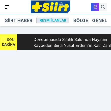
SIIRT HABER
BÖLGE
GENEL
RESMI İLANLAR
landı
Dondurmacıda Silahlı Saldırıda Hayatını
SON
DAKİKA
Kaybeden Siirtli Yusuf Erdem'in Katil Zanlısı
ve 9 Şüpheli Tutuklandı