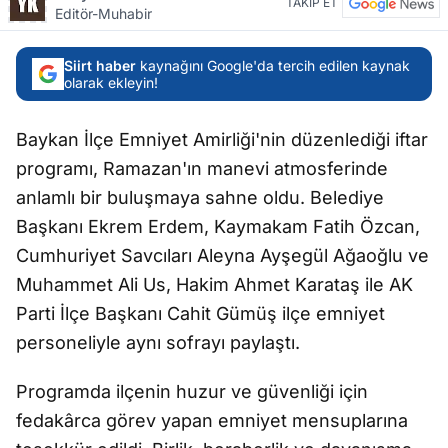
TAKİP ET
Editör-Muhabir
Siirt haber
kaynağını Google'da tercih edilen kaynak
olarak ekleyin!
Baykan İlçe Emniyet Amirliği'nin düzenlediği iftar
programı, Ramazan'ın manevi atmosferinde
anlamlı bir buluşmaya sahne oldu. Belediye
Başkanı Ekrem Erdem, Kaymakam Fatih Özcan,
Cumhuriyet Savcıları Aleyna Ayşegül Ağaoğlu ve
Muhammet Ali Us, Hakim Ahmet Karataş ile AK
Parti İlçe Başkanı Cahit Gümüş ilçe emniyet
personeliyle aynı sofrayı paylaştı.
Programda ilçenin huzur ve güvenliği için
fedakârca görev yapan emniyet mensuplarına