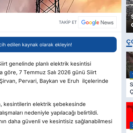
TAKİP ET
Ç
ih edilen kaynak olarak ekleyin!
irt genelinde planlı elektrik kesintisi
uya göre, 7 Temmuz Salı 2026 günü Siirt
irvan, Pervari, Baykan ve Eruh ilçelerinde
S
Ç
C
 kesintilerin elektrik şebekesinde
B
ışmaları nedeniyle yapılacağı belirtildi.
B
Ç
ının daha güvenli ve kesintisiz sağlanabilmesi
B