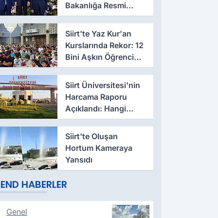
Bakanlığa Resmi
Talep İletildi
Siirt'te Yaz Kur'an
Kurslarında Rekor: 12
Bini Aşkın Öğrenci
Eğitim Alıyor
Siirt Üniversitesi'nin
Harcama Raporu
Açıklandı: Hangi
Fakülte Ne Kadar
Harcadı Belli Oldu
Siirt'te Oluşan
Hortum Kameraya
Yansıdı
END HABERLER
Genel