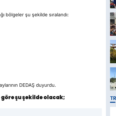
ğı bölgeler şu şekilde sıralandı:
etaylarının DEDAŞ duyurdu.
 göre şu şekilde olacak;
TR