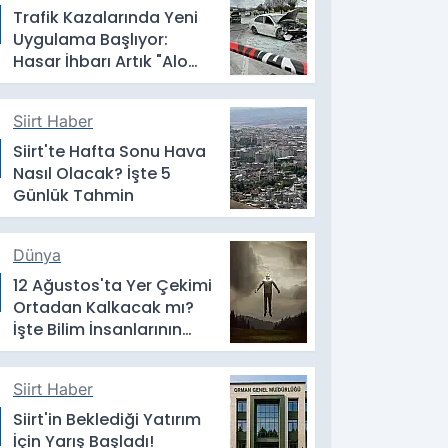
Trafik Kazalarında Yeni
Uygulama Başlıyor:
Hasar İhbarı Artık "Alo
193" Üzerinden Yapılacak
Siirt Haber
Siirt'te Hafta Sonu Hava
Nasıl Olacak? İşte 5
Günlük Tahmin
Dünya
12 Ağustos'ta Yer Çekimi
Ortadan Kalkacak mı?
İşte Bilim İnsanlarının
Yanıtı
Siirt Haber
Siirt'in Beklediği Yatırım
İçin Yarış Başladı!