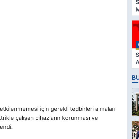
S
M
K
3
M
H
K
S
A
2
B
D
tkilenmemesi için gerekli tedbirleri almaları
ktrikle çalışan cihazların korunması ve
endi.