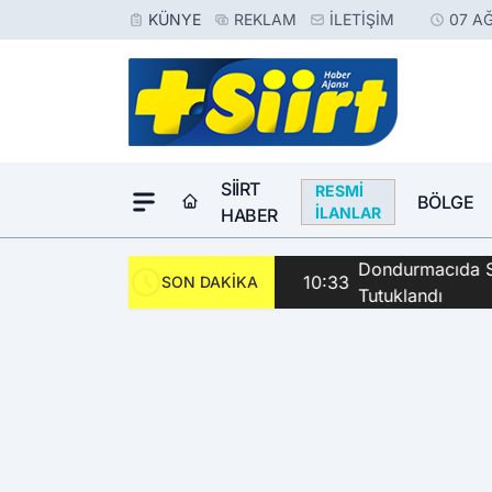
KÜNYE
REKLAM
İLETIŞIM
07 A
SIIRT
RESMI
BÖLGE
İLANLAR
HABER
Dondurmacıda Sila
10:33
SON DAKİKA
Tutuklandı