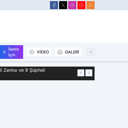
Senin
VİDEO
GALERİ
İçin
Zanlısı ve 9 Şüpheli
01:44
Siirt'te 2 Kişini