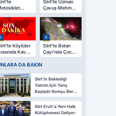
iirt'te
Siirt'te Uzman
otosiklet
Çavuş Mehmet
azası Can Aldı:
Salih Sarıyer,
9 Yaşındaki
Evinde Ölü
esut Yıldız
Bulundu
ayatını
5
6
aybetti
iirt'te Köylüler
Siirt'te Botan
rasında Kavga:
Çayı'nda Çocuk
 Yaralı, Birinin
Cesedi Bulundu
UNLARA DA BAKIN
urumu Ağır
Siirt'in Beklediği
Yatırım İçin Yarış
Başladı! Komşu İller
Devrede
Siirt Eruh'a Yeni Halk
Kütüphanesi Geliyor: