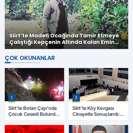
Siirt’te Maden Ocağında Tamir Etmeye
Çalıştığı Kepçenin Altında Kalan Emin
Kubay Hayatını Kaybetti
ÇOK OKUNANLAR
1
2
Siirt'te Botan Çayı'nda
Siirt'te Köy Kavgası
Çocuk Cesedi Bulundu:
Cinayetle Sonuçlandı:
Kayıp Baba İçin Arama
Selim B. Hayatını
Çalışmaları Başlıyor
Kaybetti