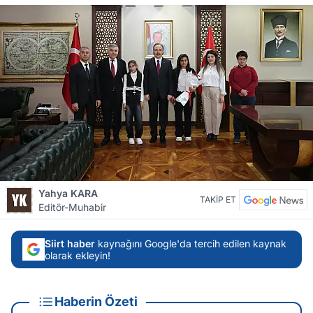
Yahya KARA
TAKİP ET
Editör-Muhabir
Siirt haber
kaynağını Google'da tercih edilen kaynak
olarak ekleyin!
Haberin Özeti