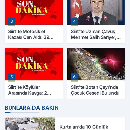
3
4
Siirt'te Motosiklet
Siirt'te Uzman Çavuş
Kazası Can Aldı: 39
Mehmet Salih Sarıyer,
Yaşındaki Mesut Yıldız
Evinde Ölü Bulundu
Hayatını Kaybetti
5
6
Siirt'te Köylüler
Siirt'te Botan Çayı'nda
Arasında Kavga: 2
Çocuk Cesedi Bulundu
Yaralı, Birinin Durumu
Ağır
BUNLARA DA BAKIN
Kurtalan’da 10 Günlük