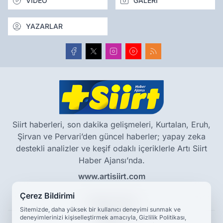
VİDEO
GALERİ
YAZARLAR
Siirt haberleri, son dakika gelişmeleri, Kurtalan, Eruh,
Şirvan ve Pervari’den güncel haberler; yapay zeka
destekli analizler ve keşif odaklı içeriklerle Artı Siirt
Haber Ajansı’nda.
www.artisiirt.com
Çerez Bildirimi
Hakkımızda
Sitemizde, daha yüksek bir kullanıcı deneyimi sunmak ve
Künye
deneyimlerinizi kişiselleştirmek amacıyla, Gizlilik Politikası,