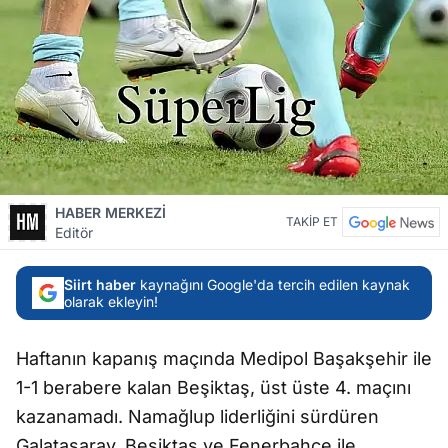
HABER MERKEZİ
TAKİP ET
Editör
Siirt haber
kaynağını Google'da tercih edilen kaynak
olarak ekleyin!
Haftanın kapanış maçında Medipol Başakşehir ile
1-1 berabere kalan Beşiktaş, üst üste 4. maçını
kazanamadı. Namağlup liderliğini sürdüren
Galatasaray, Beşiktaş ve Fenerbahçe ile