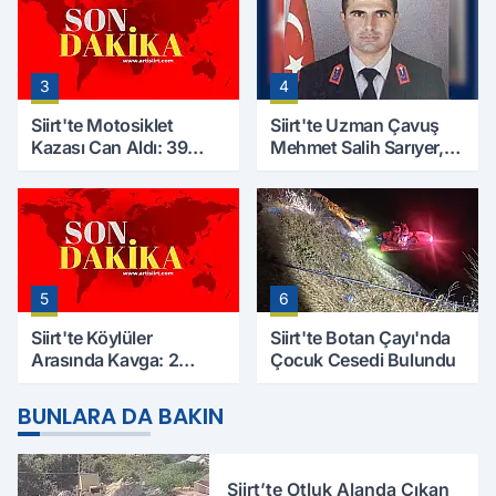
3
4
Siirt'te Motosiklet
Siirt'te Uzman Çavuş
Kazası Can Aldı: 39
Mehmet Salih Sarıyer,
Yaşındaki Mesut Yıldız
Evinde Ölü Bulundu
Hayatını Kaybetti
5
6
Siirt'te Köylüler
Siirt'te Botan Çayı'nda
Arasında Kavga: 2
Çocuk Cesedi Bulundu
Yaralı, Birinin Durumu
Ağır
BUNLARA DA BAKIN
Siirt’te Otluk Alanda Çıkan