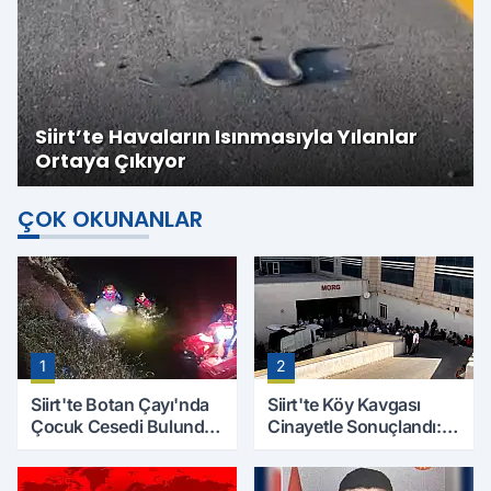
Siirt’te Havaların Isınmasıyla Yılanlar
Ortaya Çıkıyor
ÇOK OKUNANLAR
1
2
Siirt'te Botan Çayı'nda
Siirt'te Köy Kavgası
Çocuk Cesedi Bulundu:
Cinayetle Sonuçlandı:
Kayıp Baba İçin Arama
Selim B. Hayatını
Çalışmaları Başlıyor
Kaybetti