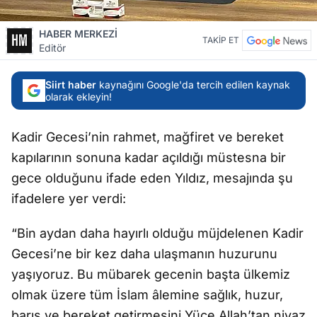
HABER MERKEZİ
TAKİP ET
Editör
Siirt haber
kaynağını Google'da tercih edilen kaynak
olarak ekleyin!
Kadir Gecesi’nin rahmet, mağfiret ve bereket
kapılarının sonuna kadar açıldığı müstesna bir
gece olduğunu ifade eden Yıldız, mesajında şu
ifadelere yer verdi:
“Bin aydan daha hayırlı olduğu müjdelenen Kadir
Gecesi’ne bir kez daha ulaşmanın huzurunu
yaşıyoruz. Bu mübarek gecenin başta ülkemiz
olmak üzere tüm İslam âlemine sağlık, huzur,
barış ve bereket getirmesini Yüce Allah’tan niyaz