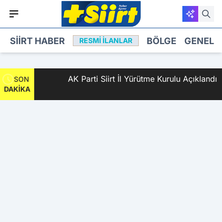
SIIRT HABER
BÖLGE
GENEL
RESMI İLANLAR
çan 2
AK Parti Siirt İl Yürütme Kurulu Açıklandı
SON
DAKİKA