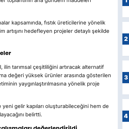
1
ojeler toplantının ana gündem maddeleri
lar kapsamında, fıstık üreticilerine yönelik
m artışını hedefleyen projeler detaylı şekilde
2
jeler
 ilin tarımsal çeşitliliğini artıracak alternatif
katma değeri yüksek ürünler arasında gösterilen
3
iminin yaygınlaştırılmasına yönelik proje
e yeni gelir kapıları oluşturabileceğini hem de
ayacağını belirtti.
4
çalışmaları değerlendirildi