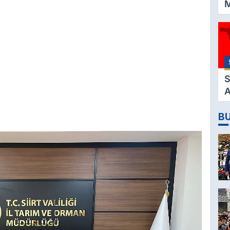
M
K
3
M
H
K
S
A
2
B
D