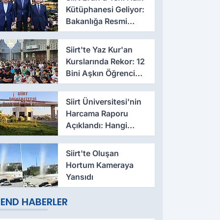
Kütüphanesi Geliyor:
Bakanlığa Resmi
Talep İletildi
Siirt'te Yaz Kur'an
Kurslarında Rekor: 12
Bini Aşkın Öğrenci
Eğitim Alıyor
Siirt Üniversitesi'nin
Harcama Raporu
Açıklandı: Hangi
Fakülte Ne Kadar
Harcadı Belli Oldu
Siirt'te Oluşan
Hortum Kameraya
Yansıdı
END HABERLER