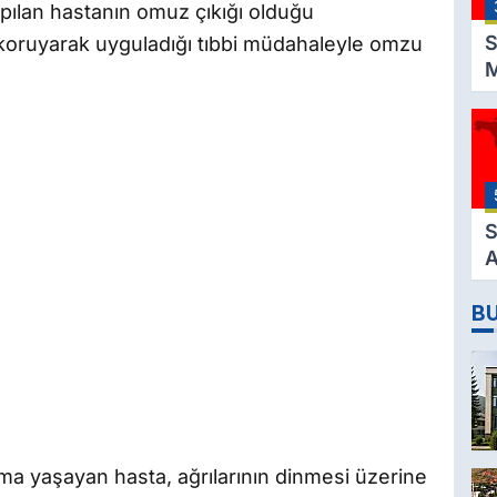
apılan hastanın omuz çıkığı olduğu
B
S
ı koruyarak uyguladığı tıbbi müdahaleyle omzu
M
K
3
M
H
K
S
A
2
B
D
a yaşayan hasta, ağrılarının dinmesi üzerine