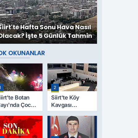
Siirt'te Hafta Sonu Hava Nasıl
Olacak? İşte 5 Günlük Tahmin
OK OKUNANLAR
1
2
iirt'te Botan
Siirt'te Köy
ayı'nda Çocuk
Kavgası
esedi
Cinayetle
ulundu: Kayıp
Sonuçlandı:
aba İçin Arama
Selim B.
alışmaları
Hayatını