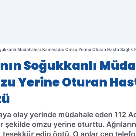
Soğukkanlı Müdahalesi Kamerada: Omzu Yerine Oturan Hasta Sağlık 
kçının Soğukkanlı Müd
u Yerine Oturan Hast
tü
staya olay yerinde müdahale eden 112 Ac
 şekilde omzu yerine oturttu. Ağrıları
k teşekkür edip öptü. O anlar cep tele