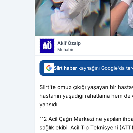
Akif Özalp
Muhabir
Siirt haber
kaynağını Google'da terc
Siirt'te omuz çıkığı yaşayan bir hast
hastanın yaşadığı rahatlama hem de 
yansıdı.
112 Acil Çağrı Merkezi'ne yapılan ihb
sağlık ekibi, Acil Tıp Teknisyeni (A