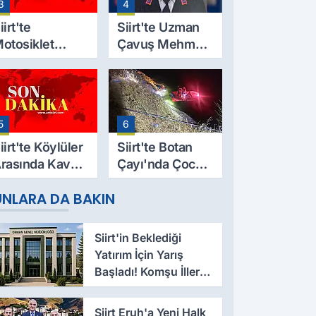
3
4
aşlıyor
Kaybetti
iirt'te
Siirt'te Uzman
otosiklet
Çavuş Mehmet
azası Can Aldı:
Salih Sarıyer,
9 Yaşındaki
Evinde Ölü
esut Yıldız
Bulundu
ayatını
5
6
aybetti
iirt'te Köylüler
Siirt'te Botan
rasında Kavga:
Çayı'nda Çocuk
 Yaralı, Birinin
Cesedi Bulundu
UNLARA DA BAKIN
urumu Ağır
Siirt'in Beklediği
Yatırım İçin Yarış
Başladı! Komşu İller
Devrede
Siirt Eruh'a Yeni Halk