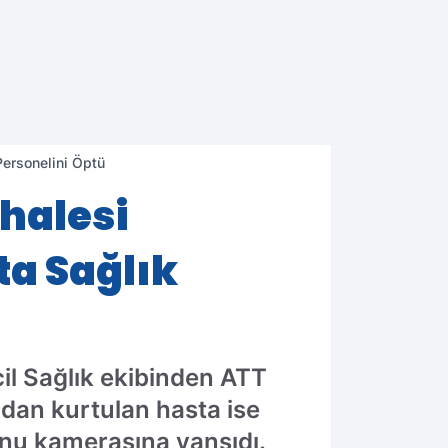
Personelini Öptü
ahalesi
a Sağlık
il Sağlık ekibinden ATT
ndan kurtulan hasta ise
fonu kamerasına yansıdı.