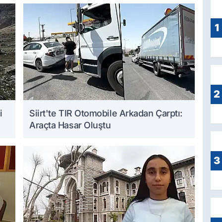
1
2
i
Siirt'te TIR Otomobile Arkadan Çarptı:
Araçta Hasar Oluştu
3