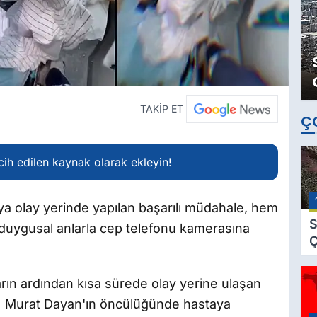
TAKİP ET
Ç
ih edilen kaynak olarak ekleyin!
aya olay yerinde yapılan başarılı müdahale, hem
S
duygusal anlarla cep telefonu kamerasına
Ç
C
B
arın ardından kısa sürede olay yerine ulaşan
B
TT) Murat Dayan'ın öncülüğünde hastaya
Ç