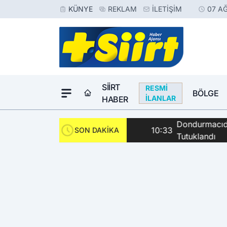
KÜNYE
REKLAM
İLETIŞIM
07 A
SIIRT
RESMI
BÖLGE
İLANLAR
HABER
Dondurmacıda Sila
10:33
SON DAKİKA
Tutuklandı