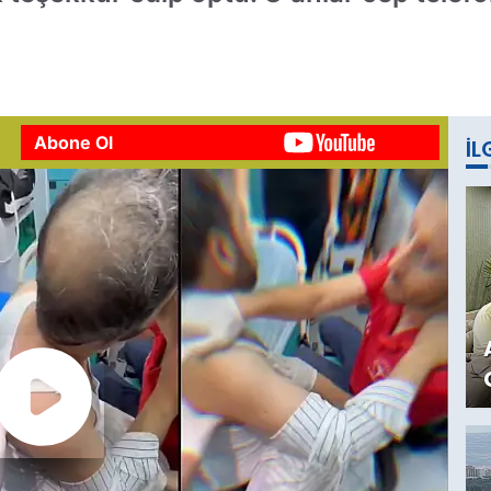
Abone Ol
İL