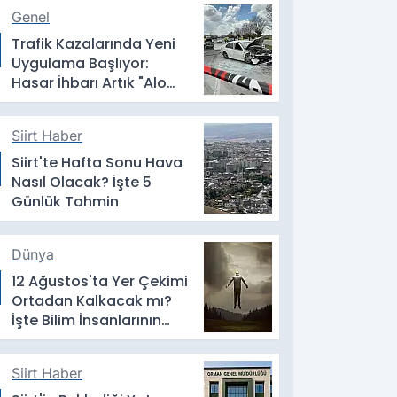
Genel
Trafik Kazalarında Yeni
Uygulama Başlıyor:
Hasar İhbarı Artık "Alo
193" Üzerinden Yapılacak
Siirt Haber
Siirt'te Hafta Sonu Hava
Nasıl Olacak? İşte 5
Günlük Tahmin
Dünya
12 Ağustos'ta Yer Çekimi
Ortadan Kalkacak mı?
İşte Bilim İnsanlarının
Yanıtı
Siirt Haber