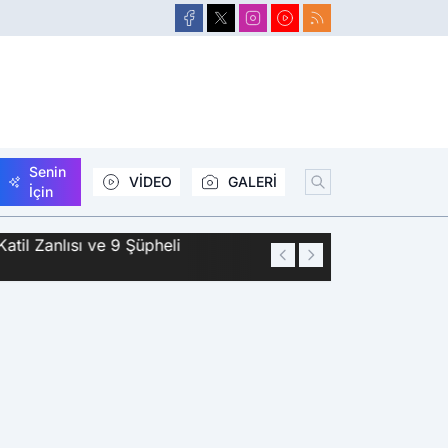
Senin
VİDEO
GALERİ
İçin
Zanlısı ve 9 Şüpheli
01:44
Siirt'te 2 Kişini