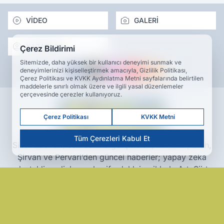
VİDEO
GALERİ
YAZARLAR
Çerez Bildirimi
Sitemizde, daha yüksek bir kullanıcı deneyimi sunmak ve
deneyimlerinizi kişiselleştirmek amacıyla, Gizlilik Politikası,
Çerez Politikası ve KVKK Aydınlatma Metni sayfalarında belirtilen
maddelerle sınırlı olmak üzere ve ilgili yasal düzenlemeler
çerçevesinde çerezler kullanıyoruz.
Çerez Politikası
KVKK Metni
Tüm Çerezleri Kabul Et
Siirt haberleri, son dakika gelişmeleri, Kurtalan, Eruh,
Şirvan ve Pervari’den güncel haberler; yapay zeka
destekli analizler ve keşif odaklı içeriklerle Artı Siirt
Haber Ajansı’nda.
www.artisiirt.com
Hakkımızda