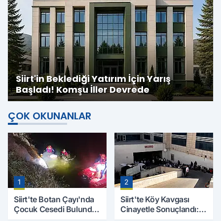
Siirt'in Beklediği Yatırım İçin Yarış
Başladı! Komşu İller Devrede
ÇOK OKUNANLAR
1
2
Siirt'te Botan Çayı'nda
Siirt'te Köy Kavgası
Çocuk Cesedi Bulundu:
Cinayetle Sonuçlandı:
Kayıp Baba İçin Arama
Selim B. Hayatını