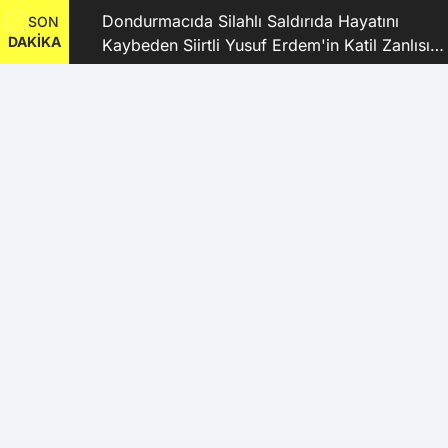
dı
Dondurmacıda Silahlı Saldırıda Hayatını
SON
DAKİKA
Kaybeden Siirtli Yusuf Erdem'in Katil Zanlısı
ve 9 Şüpheli Tutuklandı