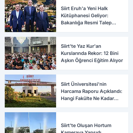
Siirt Eruh'a Yeni Halk
Kütüphanesi Geliyor:
Bakanlığa Resmi Talep
İletildi
Siirt'te Yaz Kur'an
Kurslarında Rekor: 12 Bini
Aşkın Öğrenci Eğitim Alıyor
Siirt Üniversitesi'nin
Harcama Raporu Açıklandı:
Hangi Fakülte Ne Kadar
Harcadı Belli Oldu
Siirt'te Oluşan Hortum
Kameraya Yansıdı