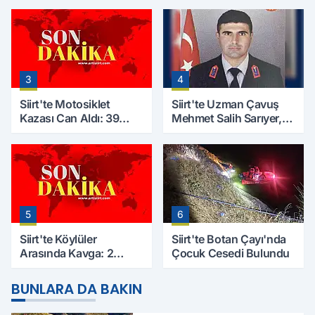
Çalışmaları Başlıyor
Kaybetti
3
4
Siirt'te Motosiklet
Siirt'te Uzman Çavuş
Kazası Can Aldı: 39
Mehmet Salih Sarıyer,
Yaşındaki Mesut Yıldız
Evinde Ölü Bulundu
Hayatını Kaybetti
5
6
Siirt'te Köylüler
Siirt'te Botan Çayı'nda
Arasında Kavga: 2
Çocuk Cesedi Bulundu
Yaralı, Birinin Durumu
Ağır
BUNLARA DA BAKIN