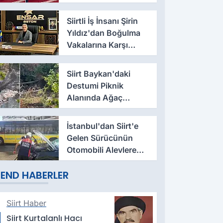
Şeyh Bahattin Oran
Öncülüğünde Barış
Siirtli İş İnsanı Şirin
Sağlandı
Yıldız'dan Boğulma
Vakalarına Karşı
Çağrı: ''Birkaç
Dakikalık Serinlik, Bir
Siirt Baykan'daki
Ömürlük Acıya
Destumi Piknik
Dönüşmesin''
Alanında Ağaç
Kesimi ve Çevre
Kirliliği Tepkisi
İstanbul'dan Siirt'e
Gelen Sürücünün
Otomobili Alevlere
Teslim Oldu
END HABERLER
Siirt Haber
Siirt Kurtalanlı Hacı