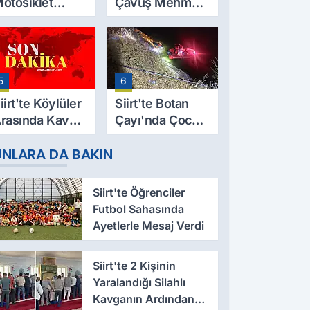
otosiklet
Çavuş Mehmet
azası Can Aldı:
Salih Sarıyer,
9 Yaşındaki
Evinde Ölü
esut Yıldız
Bulundu
ayatını
5
6
aybetti
iirt'te Köylüler
Siirt'te Botan
rasında Kavga:
Çayı'nda Çocuk
 Yaralı, Birinin
Cesedi Bulundu
UNLARA DA BAKIN
urumu Ağır
Siirt'te Öğrenciler
Futbol Sahasında
Ayetlerle Mesaj Verdi
Siirt'te 2 Kişinin
Yaralandığı Silahlı
Kavganın Ardından