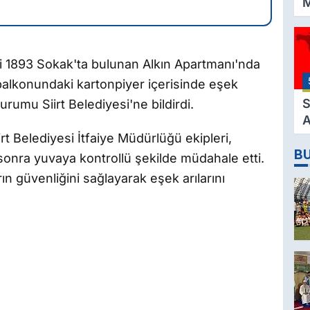
M
K
3
M
si 1893 Sokak'ta bulunan Alkın Apartmanı'nda
H
balkonundaki kartonpiyer içerisinde eşek
K
S
urumu Siirt Belediyesi'ne bildirdi.
A
2
rt Belediyesi İtfaiye Müdürlüğü ekipleri,
B
D
 sonra yuvaya kontrollü şekilde müdahale etti.
n güvenliğini sağlayarak eşek arılarını