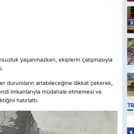
msuzluk yaşanmazken, ekiplerin çalışmasıyla
i.
nzer durumların artabileceğine dikkat çekerek,
kendi imkanlarıyla müdahale etmemesi ve
iğini hatırlattı.
TR
1