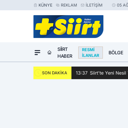
KÜNYE
REKLAM
İLETIŞIM
05 A
SIIRT
RESMI
BÖLGE
İLANLAR
HABER
ncülüğünde Barış Sağlandı
13:37
Siirt'te Yeni Nes
SON DAKİKA