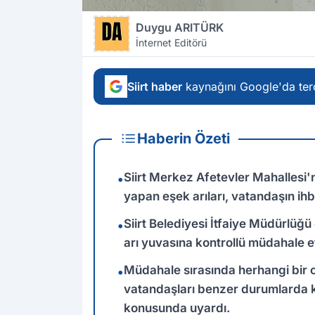
Duygu ARITÜRK
İnternet Editörü
Siirt haber
kaynağını Google'da terc
Haberin Özeti
Siirt Merkez Afetevler Mahallesi
•
yapan eşek arıları, vatandaşın ihba
Siirt Belediyesi İtfaiye Müdürlüğü 
•
arı yuvasına kontrollü müdahale ett
Müdahale sırasında herhangi bir 
•
vatandaşları benzer durumlarda 
konusunda uyardı.