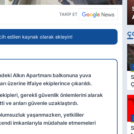
TAKİP ET
Ç
ih edilen kaynak olarak ekleyin!
'ndeki Alkın Apartmanı balkonuna yuva
S
rı üzerine itfaiye ekiplerince çıkarıldı.
Ç
C
ekipleri, gerekli güvenlik önlemlerini alarak
B
i ve arıları güvenle uzaklaştırdı.
B
Ç
olumsuzluk yaşanmazken, yetkililer
B
kendi imkanlarıyla müdahale etmemeleri
S