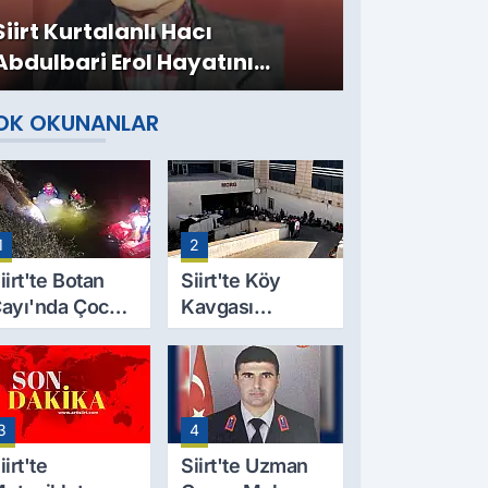
Siirt Kurtalanlı Hacı
Abdulbari Erol Hayatını
Kaybetti
OK OKUNANLAR
1
2
iirt'te Botan
Siirt'te Köy
ayı'nda Çocuk
Kavgası
esedi
Cinayetle
ulundu: Kayıp
Sonuçlandı:
aba İçin Arama
Selim B.
alışmaları
Hayatını
3
4
aşlıyor
Kaybetti
iirt'te
Siirt'te Uzman