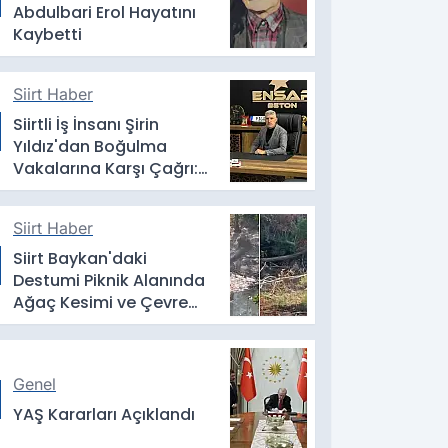
Abdulbari Erol Hayatını
Kaybetti
Siirt Haber
Siirtli İş İnsanı Şirin
Yıldız'dan Boğulma
Vakalarına Karşı Çağrı:
''Birkaç Dakikalık Serinlik,
Bir Ömürlük Acıya
Siirt Haber
Dönüşmesin''
Siirt Baykan'daki
Destumi Piknik Alanında
Ağaç Kesimi ve Çevre
Kirliliği Tepkisi
Genel
YAŞ Kararları Açıklandı