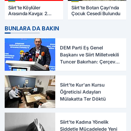
Siirt'te Köylüler
Siirt'te Botan Çayı'nda
Arasında Kavga: 2
Çocuk Cesedi Bulundu
Yaralı, Birinin Durumu
Ağır
BUNLARA DA BAKIN
DEM Parti Eş Genel
Başkanı ve Siirt Milletvekili
Tuncer Bakırhan: Çerçeve
Yasa Yeni Bir Dönemin
Eşiğidir
Siirt'te Kur'an Kursu
Öğreticisi Adayları
Mülakatta Ter Döktü
Siirt'te Kadına Yönelik
Şiddetle Mücadelede Yeni