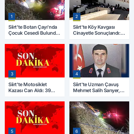
1
2
Siirt'te Botan Çayı'nda
Siirt'te Köy Kavgası
Çocuk Cesedi Bulundu:
Cinayetle Sonuçlandı:
Kayıp Baba İçin Arama
Selim B. Hayatını
Çalışmaları Başlıyor
Kaybetti
3
4
Siirt'te Motosiklet
Siirt'te Uzman Çavuş
Kazası Can Aldı: 39
Mehmet Salih Sarıyer,
Yaşındaki Mesut Yıldız
Evinde Ölü Bulundu
Hayatını Kaybetti
5
6