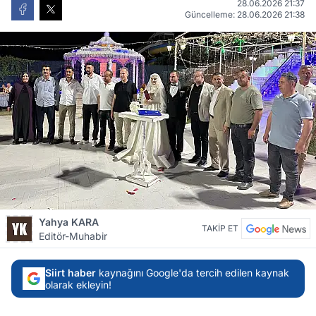
28.06.2026 21:37
Güncelleme: 28.06.2026 21:38
Yahya KARA
TAKİP ET
Editör-Muhabir
Siirt haber
kaynağını Google'da tercih edilen kaynak
olarak ekleyin!