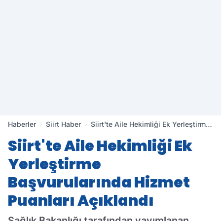
Haberler
Siirt Haber
Siirt'te Aile Hekimliği Ek Yerleştirme
Başvurularında Hizmet Puanları
Siirt'te Aile Hekimliği Ek
Açıklandı
Yerleştirme
Başvurularında Hizmet
Puanları Açıklandı
Sağlık Bakanlığı tarafından yayımlanan