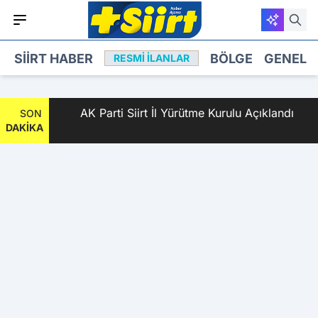
SIIRT HABER
BÖLGE
GENEL
RESMI İLANLAR
 2
AK Parti Siirt İl Yürütme Kurulu Açıklandı
SON
DAKİKA