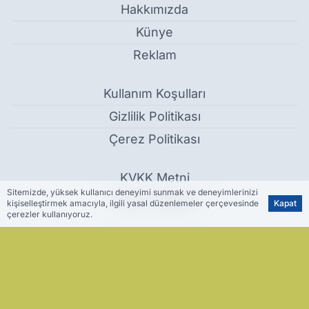
Hakkımızda
Künye
Reklam
Kullanım Koşulları
Gizlilik Politikası
Çerez Politikası
KVKK Metni
Sitemizde, yüksek kullanıcı deneyimi sunmak ve deneyimlerinizi
İletişim Bilgileri
kişiselleştirmek amacıyla, ilgili yasal düzenlemeler çerçevesinde
Kapat
çerezler kullanıyoruz.
Siirt'te Aile Hekimliği Ek Yerleştirme Başvurularında Hizmet
Puanları Açıklandı - Siirt Haber
Haber Yazılımı:
Medya İnternet
-
Kulga Haber Yazılımı
v26.7.3