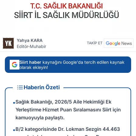
Yahya KARA
TAKİP ET
Editör-Muhabir
Siirt haber
kaynağını Google'da tercih edilen kaynak
olarak ekleyin!
Haberin Özeti
Sağlık Bakanlığı, 2026/5 Aile Hekimliği Ek
•
Yerleştirme Hizmet Puan Sıralamasını Siirt için
kamuoyuyla paylaştı.
B/2 kategorisinde Dr. Lokman Sezgin 44.463
•