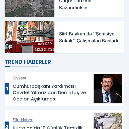
Çağrı: Turizme
Kazandırılsın
Siirt Baykan’da ''Şemsiye
Sokak'' Çalışmaları Başladı
TREND HABERLER
Siyaset
Cumhurbaşkanı Yardımcısı
1
Cevdet Yılmaz’dan Demirtaş ve
Öcalan Açıklaması
Siirt Haber
2
Kurtalan’da 10 Günlük Temizlik