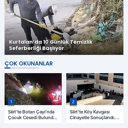
Kurtalan’da 10 Günlük Temizlik
Seferberliği Başlıyor
ÇOK OKUNANLAR
1
2
Siirt'te Botan Çayı'nda
Siirt'te Köy Kavgası
Çocuk Cesedi Bulundu:
Cinayetle Sonuçlandı:
Kayıp Baba İçin Arama
Selim B. Hayatını