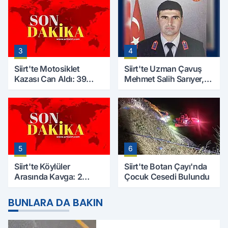
Çalışmaları Başlıyor
Kaybetti
3
4
Siirt'te Motosiklet
Siirt'te Uzman Çavuş
Kazası Can Aldı: 39
Mehmet Salih Sarıyer,
Yaşındaki Mesut Yıldız
Evinde Ölü Bulundu
Hayatını Kaybetti
5
6
Siirt'te Köylüler
Siirt'te Botan Çayı'nda
Arasında Kavga: 2
Çocuk Cesedi Bulundu
Yaralı, Birinin Durumu
Ağır
BUNLARA DA BAKIN