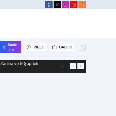
Senin
VİDEO
GALERİ
İçin
Zanlısı ve 9 Şüpheli
01:44
Siirt'te 2 Kişini