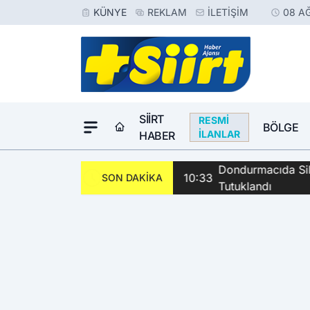
KÜNYE
REKLAM
İLETIŞIM
08 A
SIIRT
RESMI
BÖLGE
İLANLAR
HABER
Dondurmacıda Sila
10:33
SON DAKİKA
Tutuklandı