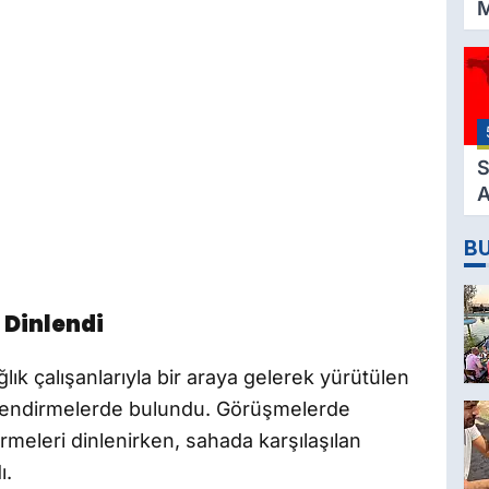
M
K
3
M
H
K
S
A
2
B
D
 Dinlendi
ık çalışanlarıyla bir araya gelerek yürütülen
erlendirmelerde bulundu. Görüşmelerde
rmeleri dinlenirken, sahada karşılaşılan
ı.