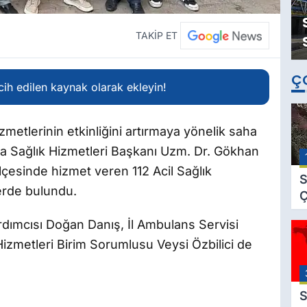
TAKİP ET
Ç
ih edilen kaynak olarak ekleyin!
hizmetlerinin etkinliğini artırmaya yönelik saha
da Sağlık Hizmetleri Başkanı Uzm. Dr. Gökhan
ilçesinde hizmet veren 112 Acil Sağlık
S
erde bulundu.
Ç
C
rdımcısı Doğan Danış, İl Ambulans Servisi
B
 Hizmetleri Birim Sorumlusu Veysi Özbilici de
B
Ç
B
S