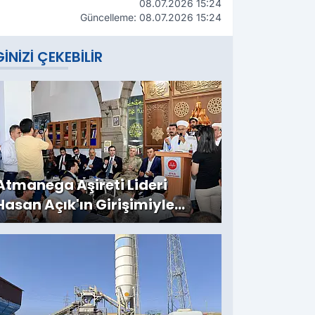
08.07.2026 15:24
Güncelleme: 08.07.2026 15:24
GINIZI ÇEKEBILIR
Atmanega Aşireti Lideri
Hasan Açık'ın Girişimiyle
Bitlis'te Örnek Barış: İki Yıllık
Husumet Sona Erdi