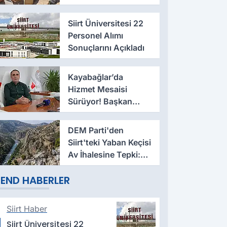
Oğul Arıları Ellerine
Aldı
Siirt Üniversitesi 22
Personel Alımı
Sonuçlarını Açıkladı
Kayabağlar’da
Hizmet Mesaisi
Sürüyor! Başkan
Hasan Nas Yeni
Çalışmaları Anlattı
DEM Parti'den
Siirt'teki Yaban Keçisi
Av İhalesine Tepki:
Doğa Satılık Değildir
END HABERLER
Siirt Haber
Siirt Üniversitesi 22