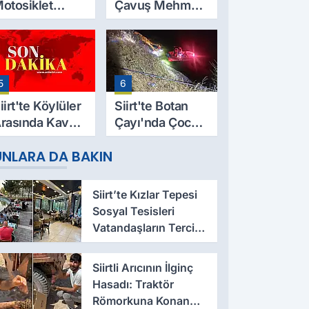
otosiklet
Çavuş Mehmet
azası Can Aldı:
Salih Sarıyer,
9 Yaşındaki
Evinde Ölü
esut Yıldız
Bulundu
ayatını
5
6
aybetti
iirt'te Köylüler
Siirt'te Botan
rasında Kavga:
Çayı'nda Çocuk
 Yaralı, Birinin
Cesedi Bulundu
UNLARA DA BAKIN
urumu Ağır
Siirt’te Kızlar Tepesi
Sosyal Tesisleri
Vatandaşların Tercih
Noktası Oluyor
Siirtli Arıcının İlginç
Hasadı: Traktör
Römorkuna Konan