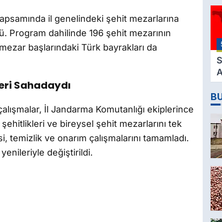
3
ri kapsamında il genelindeki şehit mezarlarına
M
dü. Program dahilinde 196 şehit mezarının
H
 mezar başlarındaki Türk bayrakları da
K
S
A
leri Sahadaydı
2
B
D
 çalışmalar, İl Jandarma Komutanlığı ekiplerince
i şehitlikleri ve bireysel şehit mezarlarını tek
, temizlik ve onarım çalışmalarını tamamladı.
enileriyle değiştirildi.