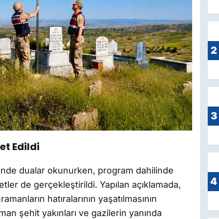
2
3
et Edildi
rinde dualar okunurken, program dahilinde
4
retler de gerçekleştirildi. Yapılan açıklamada,
amanların hatıralarının yaşatılmasının
an şehit yakınları ve gazilerin yanında