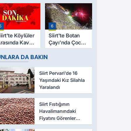
9 Yaşındaki
Evinde Ölü
esut Yıldız
Bulundu
ayatını
5
6
aybetti
iirt'te Köylüler
Siirt'te Botan
rasında Kavga:
Çayı'nda Çocuk
 Yaralı, Birinin
Cesedi Bulundu
UNLARA DA BAKIN
urumu Ağır
Siirt Pervari’de 16
Yaşındaki Kız Silahla
Yaralandı
Siirt Fıstığının
Havalimanındaki
Fiyatını Görenler
Şaşkına Döndü