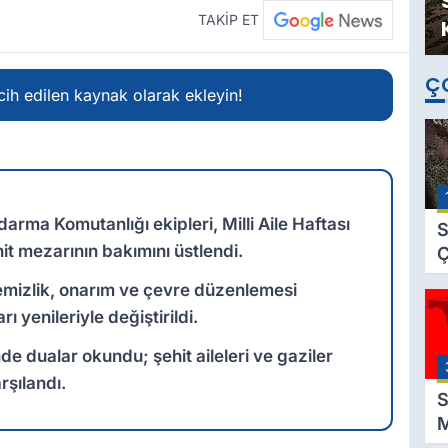
TAKİP ET
Ç
ih edilen kaynak olarak ekleyin!
ndarma Komutanlığı ekipleri, Milli Aile Haftası
S
it mezarının bakımını üstlendi.
Ç
C
temizlik, onarım ve çevre düzenlemesi
B
ı yenileriyle değiştirildi.
B
Ç
de dualar okundu; şehit aileleri ve gaziler
B
rşılandı.
S
M
K