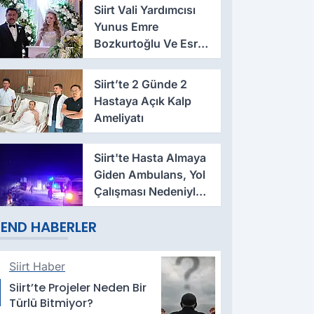
Siirt Vali Yardımcısı
Yunus Emre
Bozkurtoğlu Ve Esra
Cintosun Dünya
Evine Girdi
Siirt’te 2 Günde 2
Hastaya Açık Kalp
Ameliyatı
Siirt'te Hasta Almaya
Giden Ambulans, Yol
Çalışması Nedeniyle
İlerlemekte Zorlandı
END HABERLER
Siirt Haber
Siirt’te Projeler Neden Bir
Türlü Bitmiyor?