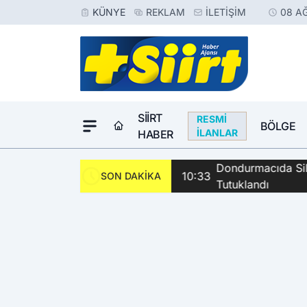
KÜNYE
REKLAM
İLETIŞIM
08 A
SIIRT
RESMI
BÖLGE
İLANLAR
HABER
Dondurmacıda Sila
10:33
SON DAKİKA
Tutuklandı