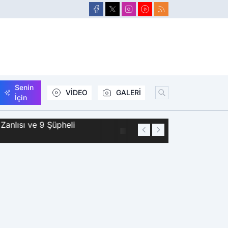
Senin
VİDEO
GALERİ
İçin
Zanlısı ve 9 Şüpheli
01:44
Siirt'te 2 Kişini