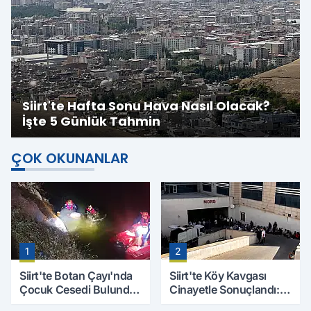
Siirt'te Hafta Sonu Hava Nasıl Olacak?
İşte 5 Günlük Tahmin
ÇOK OKUNANLAR
1
2
Siirt'te Botan Çayı'nda
Siirt'te Köy Kavgası
Çocuk Cesedi Bulundu:
Cinayetle Sonuçlandı:
Kayıp Baba İçin Arama
Selim B. Hayatını