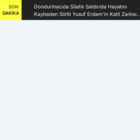
ı
Dondurmacıda Silahlı Saldırıda Hayatını
SON
DAKİKA
Kaybeden Siirtli Yusuf Erdem'in Katil Zanlısı
ve 9 Şüpheli Tutuklandı