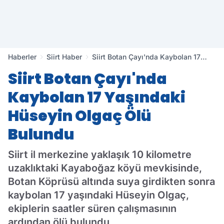
Haberler
Siirt Haber
Siirt Botan Çayı'nda Kaybolan 17
Yaşındaki Hüseyin Olgaç Ölü
Siirt Botan Çayı'nda
Bulundu
Kaybolan 17 Yaşındaki
Hüseyin Olgaç Ölü
Bulundu
Siirt il merkezine yaklaşık 10 kilometre
uzaklıktaki Kayaboğaz köyü mevkisinde,
Botan Köprüsü altında suya girdikten sonra
kaybolan 17 yaşındaki Hüseyin Olgaç,
ekiplerin saatler süren çalışmasının
ardından ölü bulundu.