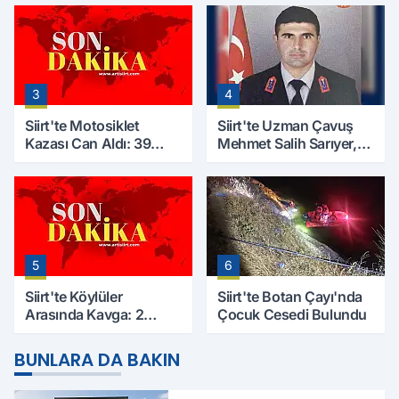
Çalışmaları Başlıyor
Kaybetti
3
4
Siirt'te Motosiklet
Siirt'te Uzman Çavuş
Kazası Can Aldı: 39
Mehmet Salih Sarıyer,
Yaşındaki Mesut Yıldız
Evinde Ölü Bulundu
Hayatını Kaybetti
5
6
Siirt'te Köylüler
Siirt'te Botan Çayı'nda
Arasında Kavga: 2
Çocuk Cesedi Bulundu
Yaralı, Birinin Durumu
Ağır
BUNLARA DA BAKIN