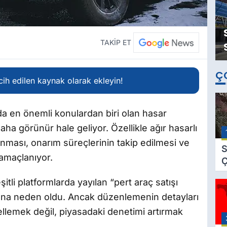
TAKİP ET
Ç
ih edilen kaynak olarak ekleyin!
nda en önemli konulardan biri olan hasar
ha görünür hale geliyor. Özellikle ağır hasarlı
alınması, onarım süreçlerinin takip edilmesi ve
S
 amaçlanıyor.
Ç
C
i platformlarda yayılan “pert araç satışı
B
ığına neden oldu. Ancak düzenlemenin detayları
B
Ç
ellemek değil, piyasadaki denetimi artırmak
B