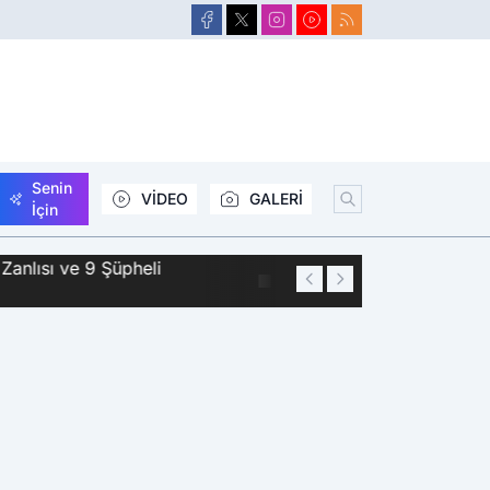
Senin
VİDEO
GALERİ
İçin
Zanlısı ve 9 Şüpheli
01:44
Siirt'te 2 Kişini