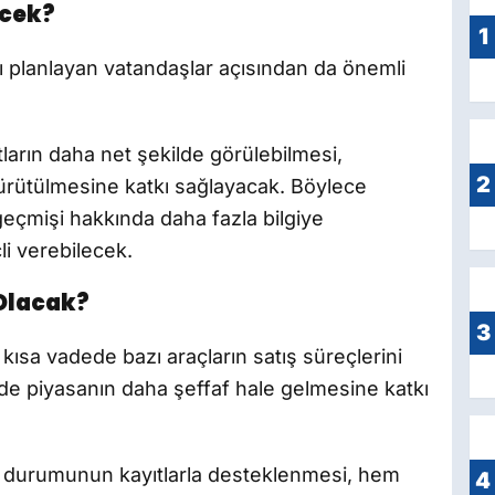
ecek?
1
yı planlayan vatandaşlar açısından da önemli
tların daha net şekilde görülebilmesi,
2
yürütülmesine katkı sağlayacak. Böylece
n geçmişi hakkında daha fazla bilgiye
li verebilecek.
 Olacak?
3
kısa vadede bazı araçların satış süreçlerini
de piyasanın daha şeffaf hale gelmesine katkı
çek durumunun kayıtlarla desteklenmesi, hem
4