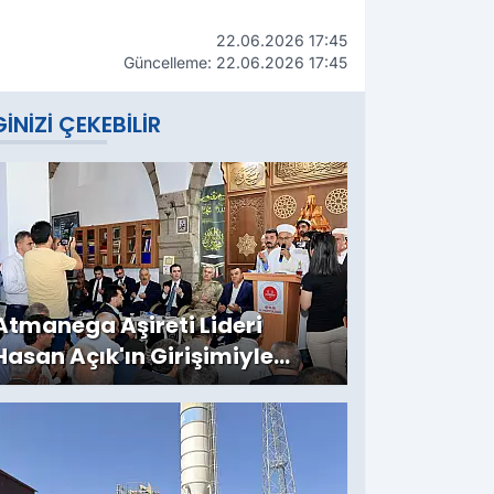
22.06.2026 17:45
Güncelleme: 22.06.2026 17:45
GINIZI ÇEKEBILIR
Atmanega Aşireti Lideri
Hasan Açık'ın Girişimiyle
Bitlis'te Örnek Barış: İki Yıllık
Husumet Sona Erdi