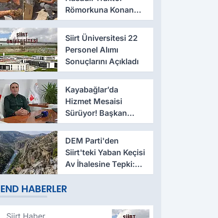
Römorkuna Konan
Oğul Arıları Ellerine
Aldı
Siirt Üniversitesi 22
Personel Alımı
Sonuçlarını Açıkladı
Kayabağlar’da
Hizmet Mesaisi
Sürüyor! Başkan
Hasan Nas Yeni
Çalışmaları Anlattı
DEM Parti'den
Siirt'teki Yaban Keçisi
Av İhalesine Tepki:
Doğa Satılık Değildir
END HABERLER
Siirt Haber