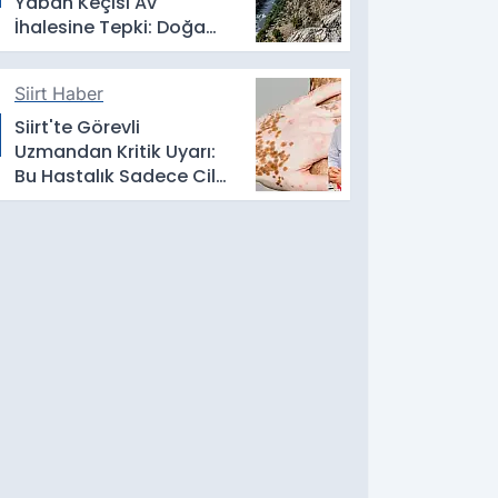
Yaban Keçisi Av
İhalesine Tepki: Doğa
Satılık Değildir
Siirt Haber
Siirt'te Görevli
Uzmandan Kritik Uyarı:
Bu Hastalık Sadece Cildi
Etkilemiyor