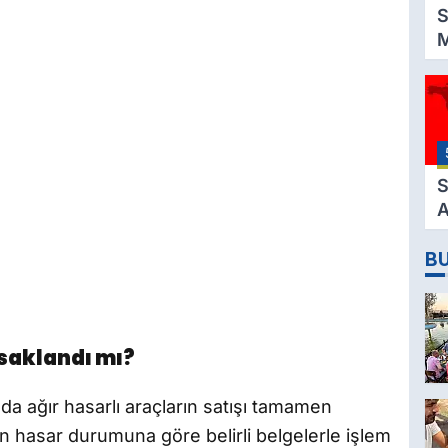
S
M
K
3
M
H
K
S
A
2
B
D
saklandı mı?
 ağır hasarlı araçların satışı tamamen
n hasar durumuna göre belirli belgelerle işlem