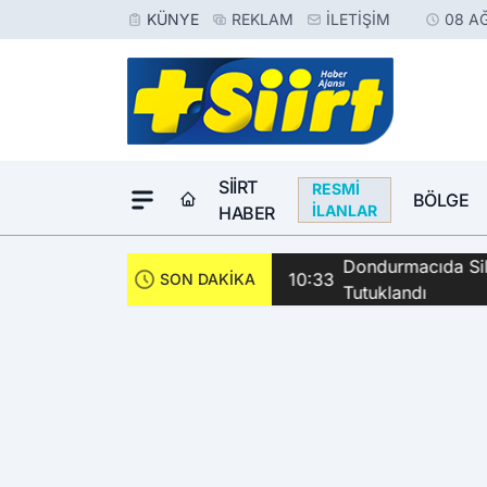
KÜNYE
REKLAM
İLETIŞIM
08 A
SIIRT
RESMI
BÖLGE
İLANLAR
HABER
Dondurmacıda Sila
10:33
SON DAKİKA
Tutuklandı