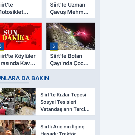
iirt'te
Siirt'te Uzman
otosiklet
Çavuş Mehmet
azası Can Aldı:
Salih Sarıyer,
9 Yaşındaki
Evinde Ölü
esut Yıldız
Bulundu
ayatını
5
6
aybetti
iirt'te Köylüler
Siirt'te Botan
rasında Kavga:
Çayı'nda Çocuk
 Yaralı, Birinin
Cesedi Bulundu
UNLARA DA BAKIN
urumu Ağır
Siirt’te Kızlar Tepesi
Sosyal Tesisleri
Vatandaşların Tercih
Noktası Oluyor
Siirtli Arıcının İlginç
Hasadı: Traktör