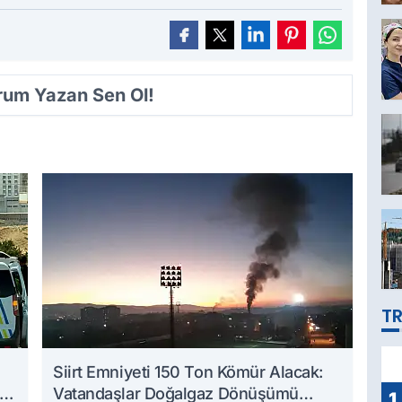
orum Yazan Sen Ol!
TR
Siirt Emniyeti 150 Ton Kömür Alacak:
an
Vatandaşlar Doğalgaz Dönüşümü
1