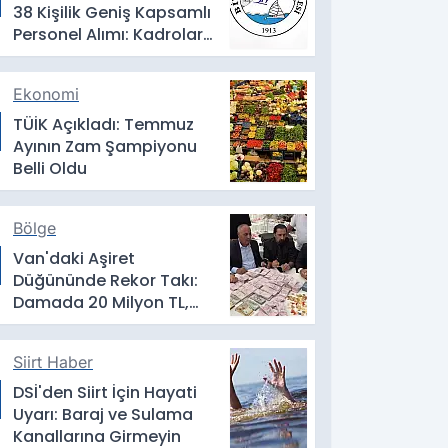
38 Kişilik Geniş Kapsamlı
Personel Alımı: Kadrolar,
Şartlar ve Başvuru
Detayları
Ekonomi
TÜİK Açıkladı: Temmuz
Ayının Zam Şampiyonu
Belli Oldu
Bölge
Van'daki Aşiret
Düğününde Rekor Takı:
Damada 20 Milyon TL,
Geline Kilolarca Altın
Siirt Haber
DSİ'den Siirt İçin Hayati
Uyarı: Baraj ve Sulama
Kanallarına Girmeyin