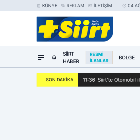
KÜNYE
REKLAM
İLETIŞIM
04 A
SIIRT
RESMI
BÖLGE
İLANLAR
HABER
11:36
Siirt'te Otomobil i
SON DAKİKA