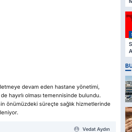
M
K
3
M
H
K
S
A
2
B
D
işletmeye devam eden hastane yönetimi,
n de hayırlı olması temennisinde bulundu.
iğinin önümüzdeki süreçte sağlık hizmetlerinde
fleniyor.
Vedat Aydın