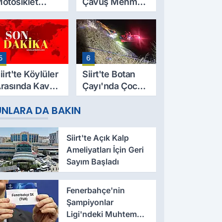
otosiklet
Çavuş Mehmet
azası Can Aldı:
Salih Sarıyer,
9 Yaşındaki
Evinde Ölü
esut Yıldız
Bulundu
ayatını
5
6
aybetti
iirt'te Köylüler
Siirt'te Botan
rasında Kavga:
Çayı'nda Çocuk
 Yaralı, Birinin
Cesedi Bulundu
UNLARA DA BAKIN
urumu Ağır
Siirt'te Açık Kalp
Ameliyatları İçin Geri
Sayım Başladı
Fenerbahçe'nin
Şampiyonlar
Ligi'ndeki Muhtemel