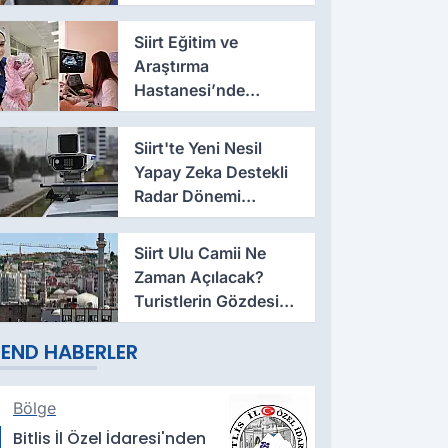
Rakibi Belli Oldu
Siirt Eğitim ve
Araştırma
Hastanesi’nde
Sezaryen Sonrası
Vajinal Doğum
Siirt'te Yeni Nesil
Başarıyla
Yapay Zeka Destekli
Uygulanıyor
Radar Dönemi
Başladı
Siirt Ulu Camii Ne
Zaman Açılacak?
Turistlerin Gözdesi
Aylardır Kapalı
END HABERLER
Bölge
Bitlis İl Özel İdaresi'nden