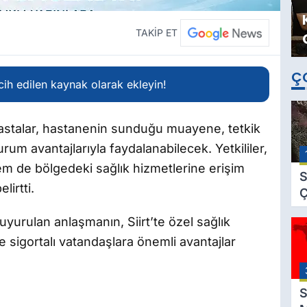
TAKİP ET
Ç
ih edilen kaynak olarak ekleyin!
 hastalar, hastanenin sunduğu muayene, tetkik
rum avantajlarıyla faydalanabilecek. Yetkililer,
 hem de bölgedeki sağlık hizmetlerine erişim
S
lirtti.
Ç
C
 duyurulan anlaşmanın, Siirt’te özel sağlık
B
e sigortalı vatandaşlara önemli avantajlar
B
Ç
B
S