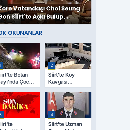
Kore Vatandaşı Choi Seung
Gon Siirt'te Aşkı Bulup,
Müslüman Oldu
OK OKUNANLAR
1
2
iirt'te Botan
Siirt'te Köy
ayı'nda Çocuk
Kavgası
esedi
Cinayetle
ulundu: Kayıp
Sonuçlandı:
aba İçin Arama
Selim B.
alışmaları
Hayatını
3
4
aşlıyor
Kaybetti
iirt'te
Siirt'te Uzman