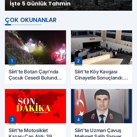
İşte 5 Günlük Tahmin
ÇOK OKUNANLAR
1
2
Siirt'te Botan Çayı'nda
Siirt'te Köy Kavgası
Çocuk Cesedi Bulundu:
Cinayetle Sonuçlandı:
Kayıp Baba İçin Arama
Selim B. Hayatını
Çalışmaları Başlıyor
Kaybetti
3
4
Siirt'te Motosiklet
Siirt'te Uzman Çavuş
Kazası Can Aldı: 39
Mehmet Salih Sarıyer,