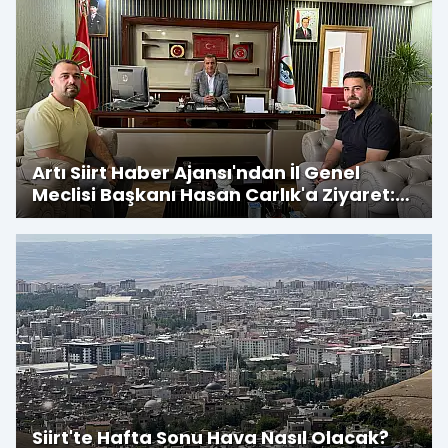
Artı Siirt Haber Ajansı'ndan İl Genel
Meclisi Başkanı Hasan Carlık'a Ziyaret:
Kırsala Yapılan Yatırımlar
Değerlendirildi
Siirt'te Hafta Sonu Hava Nasıl Olacak?