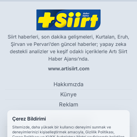
Siirt haberleri, son dakika gelişmeleri, Kurtalan, Eruh,
Şirvan ve Pervari’den güncel haberler; yapay zeka
destekli analizler ve keşif odaklı içeriklerle Artı Siirt
Haber Ajansı’nda.
www.artisiirt.com
Hakkımızda
Künye
Reklam
Çerez Bildirimi
Kullanım Koşulları
Sitemizde, daha yüksek bir kullanıcı deneyimi sunmak ve
Gizlilik Politikası
deneyimlerinizi kişiselleştirmek amacıyla, Gizlilik Politikası,
Çerez Politikası ve KVKK Aydınlatma Metni sayfalarında belirtilen