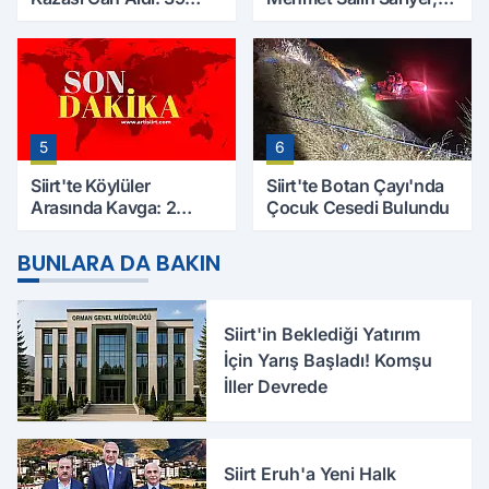
Yaşındaki Mesut Yıldız
Evinde Ölü Bulundu
Hayatını Kaybetti
5
6
Siirt'te Köylüler
Siirt'te Botan Çayı'nda
Arasında Kavga: 2
Çocuk Cesedi Bulundu
Yaralı, Birinin Durumu
Ağır
BUNLARA DA BAKIN
Siirt'in Beklediği Yatırım
İçin Yarış Başladı! Komşu
İller Devrede
Siirt Eruh'a Yeni Halk