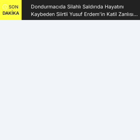
dı
Dondurmacıda Silahlı Saldırıda Hayatını
SON
DAKİKA
Kaybeden Siirtli Yusuf Erdem'in Katil Zanlısı
ve 9 Şüpheli Tutuklandı