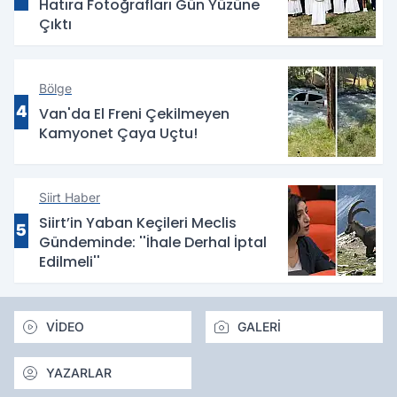
Hatıra Fotoğrafları Gün Yüzüne
Çıktı
Bölge
4
Van'da El Freni Çekilmeyen
Kamyonet Çaya Uçtu!
Siirt Haber
Siirt’in Yaban Keçileri Meclis
5
Gündeminde: ''İhale Derhal İptal
Edilmeli''
VİDEO
GALERİ
YAZARLAR