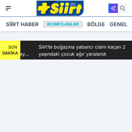
SIIRT HABER
BÖLGE
GENEL
RESMI İLANLAR
ye
Siirt’te boğazına yabancı cisim kaçan 2
SON
DAKİKA
in Kubay
yaşındaki çocuk ağır yaralandı