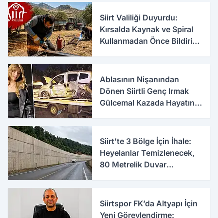
Siirt Valiliği Duyurdu:
Kırsalda Kaynak ve Spiral
Kullanmadan Önce Bildirim
Şartı
Ablasının Nişanından
Dönen Siirtli Genç Irmak
Gülcemal Kazada Hayatını
Kaybetti
Siirt’te 3 Bölge İçin İhale:
Heyelanlar Temizlenecek,
80 Metrelik Duvar
Yapılacak
Siirtspor FK’da Altyapı İçin
Yeni Görevlendirme: