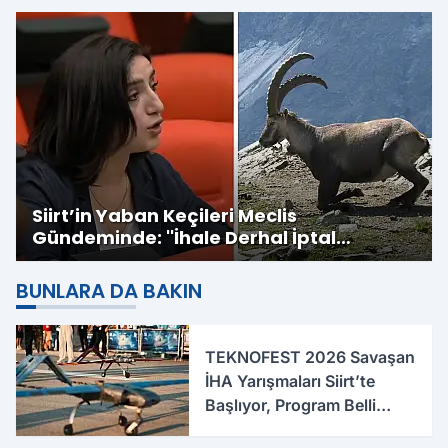
Siirt’in Yaban Keçileri Meclis
Gündeminde: ''İhale Derhal İptal
Edilmeli''
BUNLARA DA BAKIN
TEKNOFEST 2026 Savaşan
İHA Yarışmaları Siirt’te
Başlıyor, Program Belli
Oldu