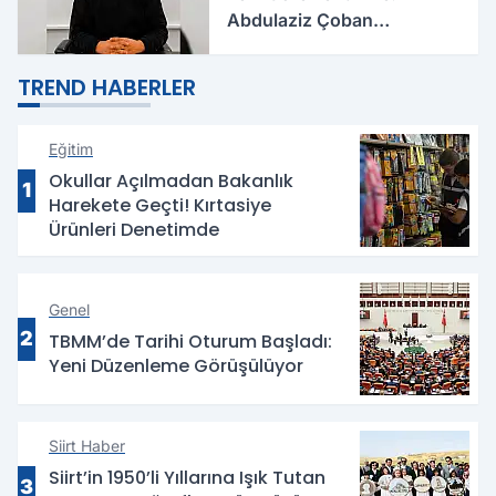
Abdulaziz Çoban
Asbaşkan Oldu
TREND HABERLER
Eğitim
Okullar Açılmadan Bakanlık
1
Harekete Geçti! Kırtasiye
Ürünleri Denetimde
Genel
2
TBMM’de Tarihi Oturum Başladı:
Yeni Düzenleme Görüşülüyor
Siirt Haber
Siirt’in 1950’li Yıllarına Işık Tutan
3