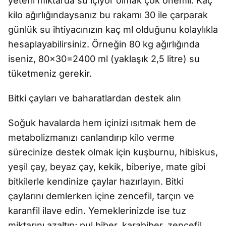
yeterli miktarda su içiyor olmak çok önemli. Kaç
kilo ağırlığındaysanız bu rakamı 30 ile çarparak
günlük su ihtiyacınızın kaç ml olduğunu kolaylıkla
hesaplayabilirsiniz. Örneğin 80 kg ağırlığında
iseniz, 80x30=2400 ml (yaklaşık 2,5 litre) su
tüketmeniz gerekir.
Bitki çayları ve baharatlardan destek alın
Soğuk havalarda hem içinizi ısıtmak hem de
metabolizmanızı canlandırıp kilo verme
sürecinize destek olmak için kuşburnu, hibiskus,
yeşil çay, beyaz çay, kekik, biberiye, mate gibi
bitkilerle kendinize çaylar hazırlayın. Bitki
çaylarını demlerken içine zencefil, tarçın ve
karanfil ilave edin. Yemeklerinizde ise tuz
miktarını azaltıp; pul biber, karabiber, zencefil,