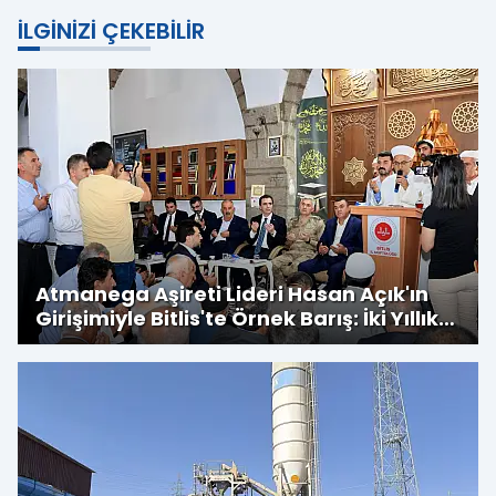
İLGINIZI ÇEKEBILIR
Atmanega Aşireti Lideri Hasan Açık'ın
Girişimiyle Bitlis'te Örnek Barış: İki Yıllık
Husumet Sona Erdi