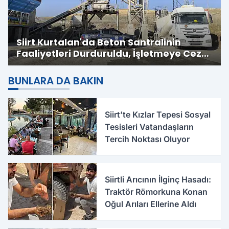
Siirt Kurtalan'da Beton Santralinin
Faaliyetleri Durduruldu, İşletmeye Cezai
İşlem Uygulandı
BUNLARA DA BAKIN
Siirt’te Kızlar Tepesi Sosyal
Tesisleri Vatandaşların
Tercih Noktası Oluyor
Siirtli Arıcının İlginç Hasadı:
Traktör Römorkuna Konan
Oğul Arıları Ellerine Aldı