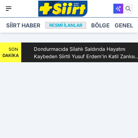
SIIRT HABER
BÖLGE
GENEL
RESMI İLANLAR
dı
Dondurmacıda Silahlı Saldırıda Hayatını
SON
DAKİKA
Kaybeden Siirtli Yusuf Erdem'in Katil Zanlısı
ve 9 Şüpheli Tutuklandı