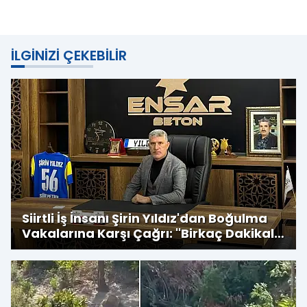
İLGINIZI ÇEKEBILIR
Siirtli İş İnsanı Şirin Yıldız'dan Boğulma
Vakalarına Karşı Çağrı: ''Birkaç Dakikalık
Serinlik, Bir Ömürlük Acıya Dönüşmesin''