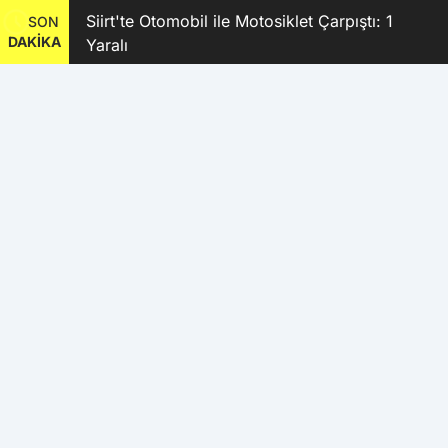
 Radar
Siirt'te Otomobil ile Motosiklet Çarpıştı: 1
SON
DAKİKA
Yaralı