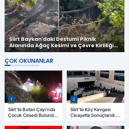
Siirt Baykan'daki Destumi Piknik
Alanında Ağaç Kesimi ve Çevre Kirliliği
Tepkisi
ÇOK OKUNANLAR
1
2
Siirt'te Botan Çayı'nda
Siirt'te Köy Kavgası
Çocuk Cesedi Bulundu:
Cinayetle Sonuçlandı:
Kayıp Baba İçin Arama
Selim B. Hayatını
Çalışmaları Başlıyor
Kaybetti