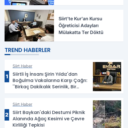
Yasa Yeni Bir Dönemin
Eşiğidir
Siirt'te Kur'an Kursu
Öğreticisi Adayları
Mülakatta Ter Döktü
TREND HABERLER
Siirt Haber
Siirtli İş İnsanı Şirin Yıldız'dan
1
Boğulma Vakalarına Karşı Çağrı:
''Birkaç Dakikalık Serinlik, Bir
Ömürlük Acıya Dönüşmesin''
Siirt Haber
Siirt Baykan'daki Destumi Piknik
2
Alanında Ağaç Kesimi ve Çevre
Kirliliği Tepkisi