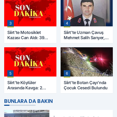
3
4
Siirt'te Motosiklet
Siirt'te Uzman Çavuş
Kazası Can Aldı: 39
Mehmet Salih Sarıyer,
Yaşındaki Mesut Yıldız
Evinde Ölü Bulundu
Hayatını Kaybetti
5
6
Siirt'te Köylüler
Siirt'te Botan Çayı'nda
Arasında Kavga: 2
Çocuk Cesedi Bulundu
Yaralı, Birinin Durumu
Ağır
BUNLARA DA BAKIN