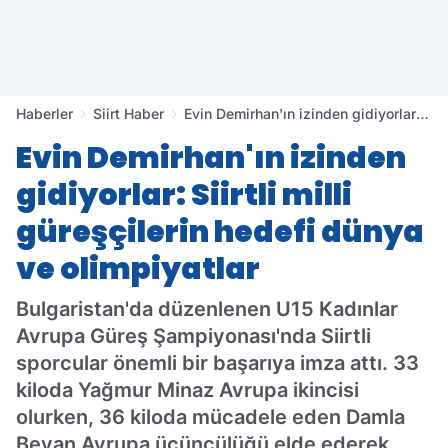
Haberler
Siirt Haber
Evin Demirhan'ın izinden gidiyorlar:
Siirtli milli güreşçilerin hedefi dünya
Evin Demirhan'ın izinden
ve olimpiyatlar
gidiyorlar: Siirtli milli
güreşçilerin hedefi dünya
ve olimpiyatlar
Bulgaristan'da düzenlenen U15 Kadınlar
Avrupa Güreş Şampiyonası'nda Siirtli
sporcular önemli bir başarıya imza attı. 33
kiloda Yağmur Minaz Avrupa ikincisi
olurken, 36 kiloda mücadele eden Damla
Beyan Avrupa üçüncülüğü elde ederek