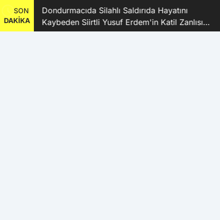
ı
Dondurmacıda Silahlı Saldırıda Hayatını
SON
DAKİKA
Kaybeden Siirtli Yusuf Erdem'in Katil Zanlısı
ve 9 Şüpheli Tutuklandı