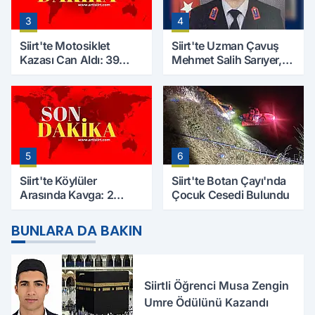
3
4
Siirt'te Motosiklet
Siirt'te Uzman Çavuş
Kazası Can Aldı: 39
Mehmet Salih Sarıyer,
Yaşındaki Mesut Yıldız
Evinde Ölü Bulundu
Hayatını Kaybetti
5
6
Siirt'te Köylüler
Siirt'te Botan Çayı'nda
Arasında Kavga: 2
Çocuk Cesedi Bulundu
Yaralı, Birinin Durumu
Ağır
BUNLARA DA BAKIN
Siirtli Öğrenci Musa Zengin
Umre Ödülünü Kazandı