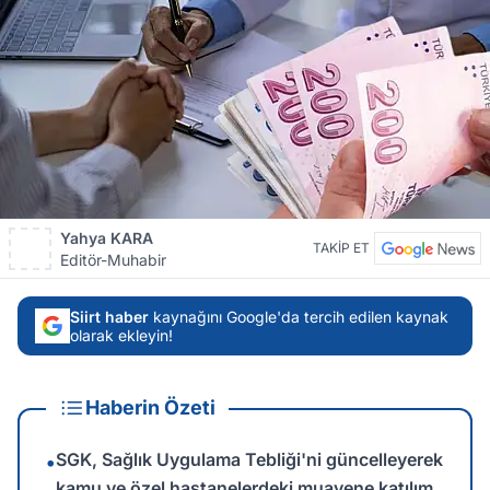
Yahya KARA
TAKİP ET
Editör-Muhabir
Siirt haber
kaynağını Google'da tercih edilen kaynak
olarak ekleyin!
Haberin Özeti
SGK, Sağlık Uygulama Tebliği'ni güncelleyerek
•
kamu ve özel hastanelerdeki muayene katılım