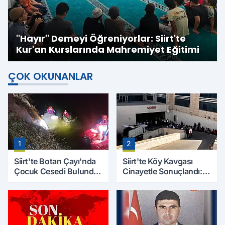
''Hayır'' Demeyi Öğreniyorlar: Siirt'te
Kur'an Kurslarında Mahremiyet Eğitimi
ÇOK OKUNANLAR
1
2
Siirt'te Botan Çayı'nda
Siirt'te Köy Kavgası
Çocuk Cesedi Bulundu:
Cinayetle Sonuçlandı:
Kayıp Baba İçin Arama
Selim B. Hayatını
Çalışmaları Başlıyor
Kaybetti