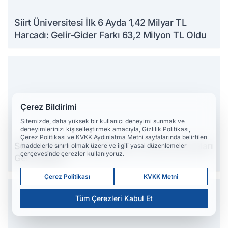
Siirt Üniversitesi İlk 6 Ayda 1,42 Milyar TL
Harcadı: Gelir-Gider Farkı 63,2 Milyon TL Oldu
Çerez Bildirimi
Sitemizde, daha yüksek bir kullanıcı deneyimi sunmak ve
deneyimlerinizi kişiselleştirmek amacıyla, Gizlilik Politikası,
Çerez Politikası ve KVKK Aydınlatma Metni sayfalarında belirtilen
Siirt'te Belediye Başkanlarının Yakın Korumaları
maddelerle sınırlı olmak üzere ve ilgili yasal düzenlemeler
çerçevesinde çerezler kullanıyoruz.
Geri Çekildi
Çerez Politikası
KVKK Metni
Tüm Çerezleri Kabul Et