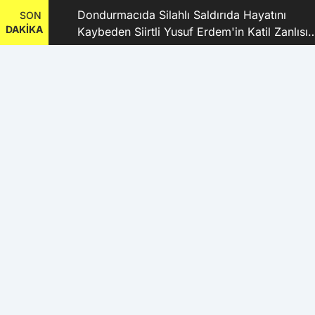
dı
Dondurmacıda Silahlı Saldırıda Hayatını
SON
DAKİKA
Kaybeden Siirtli Yusuf Erdem'in Katil Zanlısı
ve 9 Şüpheli Tutuklandı