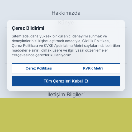
Hakkımızda
Künye
Çerez Bildirimi
Reklam
Sitemizde, daha yüksek bir kullanıcı deneyimi sunmak ve
deneyimlerinizi kişiselleştirmek amacıyla, Gizlilik Politikası,
Çerez Politikası ve KVKK Aydınlatma Metni sayfalarında belirtilen
Kullanım Koşulları
maddelerle sınırlı olmak üzere ve ilgili yasal düzenlemeler
çerçevesinde çerezler kullanıyoruz.
Gizlilik Politikası
Çerez Politikası
Çerez Politikası
KVKK Metni
Tüm Çerezleri Kabul Et
KVKK Metni
İletişim Bilgileri
Muayene Katılım Paylarına Zam: Ücretler Yenilendi - Ekonomi
Haber Yazılımı:
Medya İnternet
-
Kulga Haber Yazılımı
v26.7.3