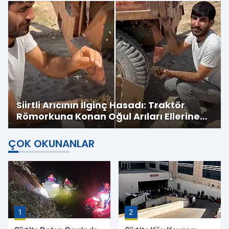
Siirtli Arıcının İlginç Hasadı: Traktör
Römorkuna Konan Oğul Arıları Ellerine
Aldı
ÇOK OKUNANLAR
1
2