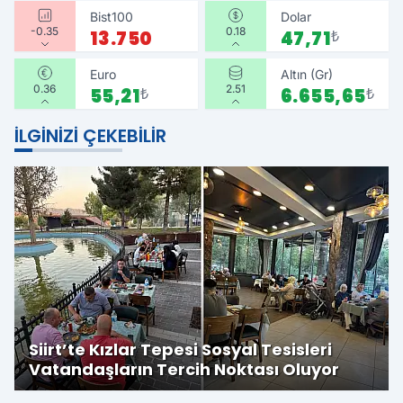
Bist100
Dolar
-0.35
0.18
13.750
47,71
₺
Euro
Altın (Gr)
0.36
2.51
55,21
₺
6.655,65
₺
İLGINIZI ÇEKEBILIR
Siirt’te Kızlar Tepesi Sosyal Tesisleri
Vatandaşların Tercih Noktası Oluyor