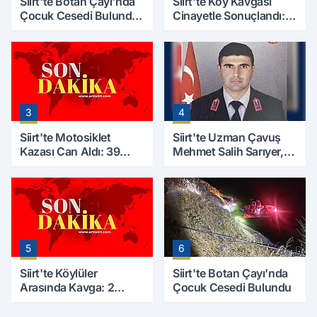
Siirt'te Botan Çayı'nda
Siirt'te Köy Kavgası
Çocuk Cesedi Bulundu:
Cinayetle Sonuçlandı:
Kayıp Baba İçin Arama
Selim B. Hayatını
Çalışmaları Başlıyor
Kaybetti
3
4
Siirt'te Motosiklet
Siirt'te Uzman Çavuş
Kazası Can Aldı: 39
Mehmet Salih Sarıyer,
Yaşındaki Mesut Yıldız
Evinde Ölü Bulundu
Hayatını Kaybetti
5
6
Siirt'te Köylüler
Siirt'te Botan Çayı'nda
Arasında Kavga: 2
Çocuk Cesedi Bulundu
Yaralı, Birinin Durumu
Ağır