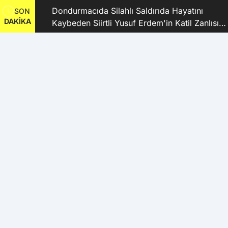
dı
Dondurmacıda Silahlı Saldırıda Hayatını
SON
DAKİKA
Kaybeden Siirtli Yusuf Erdem'in Katil Zanlısı
ve 9 Şüpheli Tutuklandı