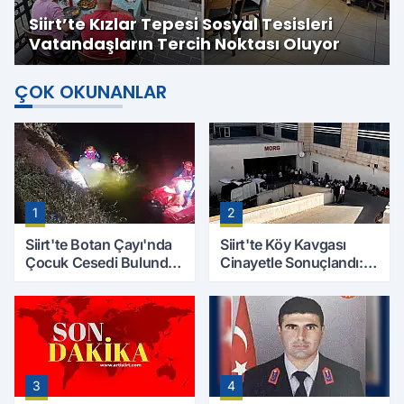
Siirt’te Kızlar Tepesi Sosyal Tesisleri
Vatandaşların Tercih Noktası Oluyor
ÇOK OKUNANLAR
1
2
Siirt'te Botan Çayı'nda
Siirt'te Köy Kavgası
Çocuk Cesedi Bulundu:
Cinayetle Sonuçlandı:
Kayıp Baba İçin Arama
Selim B. Hayatını
Çalışmaları Başlıyor
Kaybetti
3
4