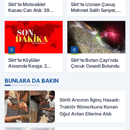
Siirt'te Motosiklet
Siirt'te Uzman Çavuş
Kazası Can Aldı: 39
Mehmet Salih Sarıyer,
Yaşındaki Mesut Yıldız
Evinde Ölü Bulundu
Hayatını Kaybetti
5
6
Siirt'te Köylüler
Siirt'te Botan Çayı'nda
Arasında Kavga: 2
Çocuk Cesedi Bulundu
Yaralı, Birinin Durumu
Ağır
BUNLARA DA BAKIN
Siirtli Arıcının İlginç Hasadı:
Traktör Römorkuna Konan
Oğul Arıları Ellerine Aldı