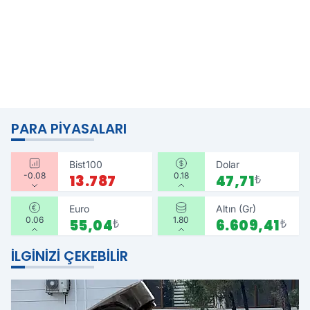
PARA PIYASALARI
Bist100
Dolar
-0.08
0.18
13.787
47,71
₺
Euro
Altın (Gr)
0.06
1.80
55,04
₺
6.609,41
₺
İLGINIZI ÇEKEBILIR