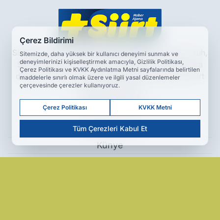
Çerez Bildirimi
Siirt haberleri, son dakika gelişmeleri, Kurtalan, Eruh,
Sitemizde, daha yüksek bir kullanıcı deneyimi sunmak ve
deneyimlerinizi kişiselleştirmek amacıyla, Gizlilik Politikası,
Şirvan ve Pervari’den güncel haberler; yapay zeka
Çerez Politikası ve KVKK Aydınlatma Metni sayfalarında belirtilen
destekli analizler ve keşif odaklı içeriklerle Artı Siirt
maddelerle sınırlı olmak üzere ve ilgili yasal düzenlemeler
çerçevesinde çerezler kullanıyoruz.
Haber Ajansı’nda.
www.artisiirt.com
Çerez Politikası
KVKK Metni
Hakkımızda
Tüm Çerezleri Kabul Et
Künye
Reklam
Kullanım Koşulları
Gizlilik Politikası