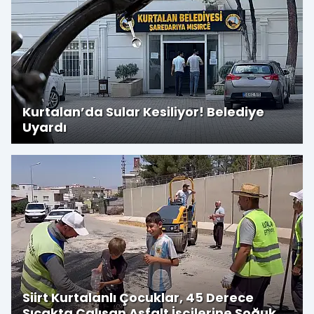
Kurtalan’da Sular Kesiliyor! Belediye
Uyardı
Siirt Kurtalanlı Çocuklar, 45 Derece
Sıcakta Çalışan Asfalt İşçilerine Soğuk