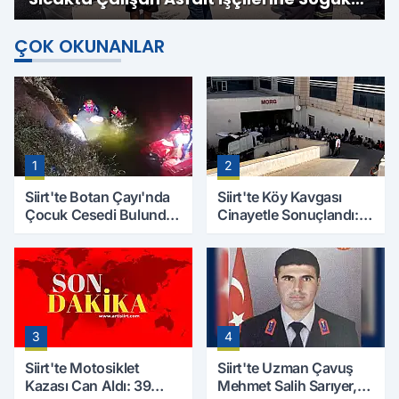
Su İkramı
ÇOK OKUNANLAR
1
2
Siirt'te Botan Çayı'nda
Siirt'te Köy Kavgası
Çocuk Cesedi Bulundu:
Cinayetle Sonuçlandı:
Kayıp Baba İçin Arama
Selim B. Hayatını
Çalışmaları Başlıyor
Kaybetti
3
4
Siirt'te Motosiklet
Siirt'te Uzman Çavuş
Kazası Can Aldı: 39
Mehmet Salih Sarıyer,