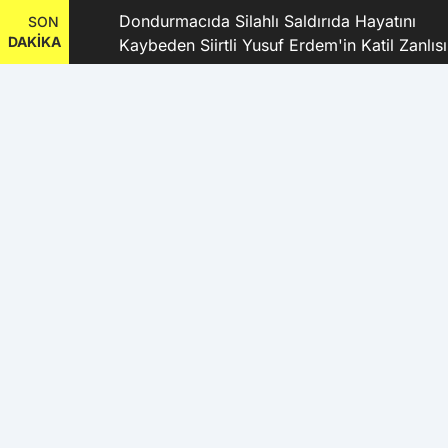
dı
Dondurmacıda Silahlı Saldırıda Hayatını
SON
DAKİKA
Kaybeden Siirtli Yusuf Erdem'in Katil Zanlısı
ve 9 Şüpheli Tutuklandı