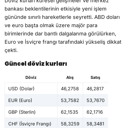
Döviz kurları küresel gelişmeler ve merkez
bankası beklentilerinin etkisiyle yeni işlem
gününde sınırlı hareketlerle seyretti. ABD doları
ve euro başta olmak üzere majör para
birimlerinde dar bantlı dalgalanma görülürken,
Euro ve İsviçre frangı tarafındaki yükseliş dikkat
çekti.
Güncel döviz kurları
Döviz
Alış
Satış
USD (Dolar)
46,2758
46,2817
EUR (Euro)
53,7582
53,7670
GBP (Sterlin)
62,1535
62,1716
CHF (İsviçre Frangı)
58,3259
58,3481