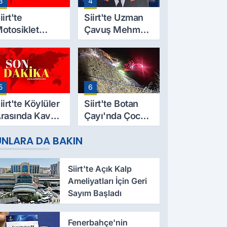
3
4
aşlıyor
Kaybetti
iirt'te
Siirt'te Uzman
otosiklet
Çavuş Mehmet
azası Can Aldı:
Salih Sarıyer,
9 Yaşındaki
Evinde Ölü
esut Yıldız
Bulundu
ayatını
5
6
aybetti
iirt'te Köylüler
Siirt'te Botan
rasında Kavga:
Çayı'nda Çocuk
 Yaralı, Birinin
Cesedi Bulundu
UNLARA DA BAKIN
urumu Ağır
Siirt'te Açık Kalp
Ameliyatları İçin Geri
Sayım Başladı
Fenerbahçe'nin