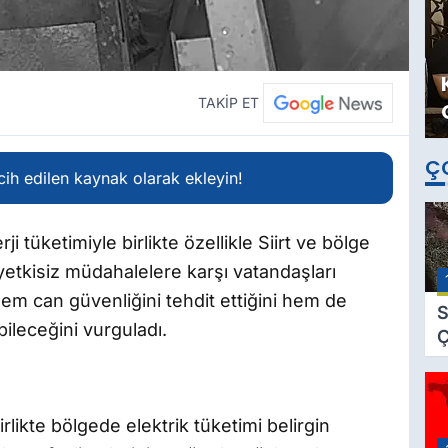
TAKİP ET
Ç
ih edilen kaynak olarak ekleyin!
ji tüketimiyle birlikte özellikle Siirt ve bölge
 yetkisiz müdahalelere karşı vatandaşları
hem can güvenliğini tehdit ettiğini hem de
S
bileceğini vurguladı.
Ç
C
B
B
irlikte bölgede elektrik tüketimi belirgin
Ç