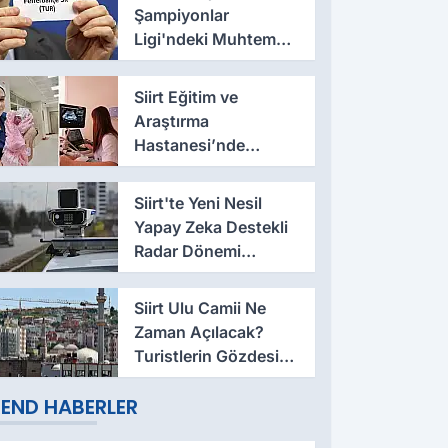
Şampiyonlar
Ligi'ndeki Muhtemel
Rakibi Belli Oldu
Siirt Eğitim ve
Araştırma
Hastanesi’nde
Sezaryen Sonrası
Vajinal Doğum
Siirt'te Yeni Nesil
Başarıyla
Yapay Zeka Destekli
Uygulanıyor
Radar Dönemi
Başladı
Siirt Ulu Camii Ne
Zaman Açılacak?
Turistlerin Gözdesi
Aylardır Kapalı
END HABERLER