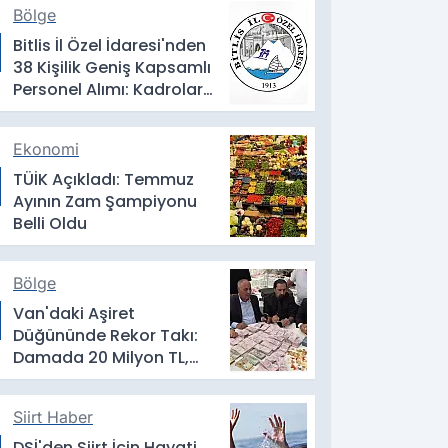
Bölge
Bitlis İl Özel İdaresi'nden
38 Kişilik Geniş Kapsamlı
Personel Alımı: Kadrolar,
Şartlar ve Başvuru
Detayları
Ekonomi
TÜİK Açıkladı: Temmuz
Ayının Zam Şampiyonu
Belli Oldu
Bölge
Van'daki Aşiret
Düğününde Rekor Takı:
Damada 20 Milyon TL,
Geline Kilolarca Altın
Siirt Haber
DSİ'den Siirt İçin Hayati