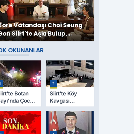
Kore Vatandaşı Choi Seung
Gon Siirt'te Aşkı Bulup,
Müslüman Oldu
OK OKUNANLAR
1
2
iirt'te Botan
Siirt'te Köy
ayı'nda Çocuk
Kavgası
esedi
Cinayetle
ulundu: Kayıp
Sonuçlandı:
aba İçin Arama
Selim B.
alışmaları
Hayatını