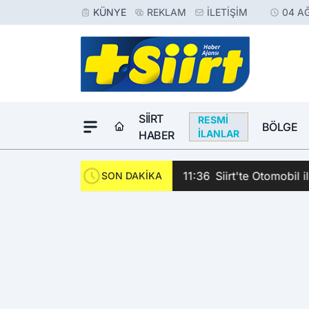
KÜNYE
REKLAM
İLETIŞIM
04 A
SIIRT
RESMI
BÖLGE
İLANLAR
HABER
11:36
Siirt'te Otomobil i
SON DAKİKA