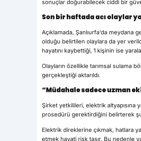
sonuçlar doğurabilecek ciddi bir güve
Son bir haftada acı olaylar y
Açıklamada, Şanlıurfa’da meydana gel
olduğu belirtilen olaylara da yer veri
hayatını kaybettiği, 1 kişinin ise yaralan
Olayların özellikle tarımsal sulama bö
gerçekleştiği aktarıldı.
“Müdahale sadece uzman eki
Şirket yetkilileri, elektrik altyapısına
prosedürü gerektirdiğini belirterek şu
Elektrik direklerine çıkmak, hatlara
etmek hayati risk taşır. Bu nedenle va