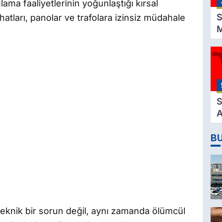
lama faaliyetlerinin yoğunlaştığı kırsal
B
S
 hatları, panolar ve trafolara izinsiz müdahale
M
K
3
M
H
K
S
A
2
B
D
ca teknik bir sorun değil, aynı zamanda ölümcül