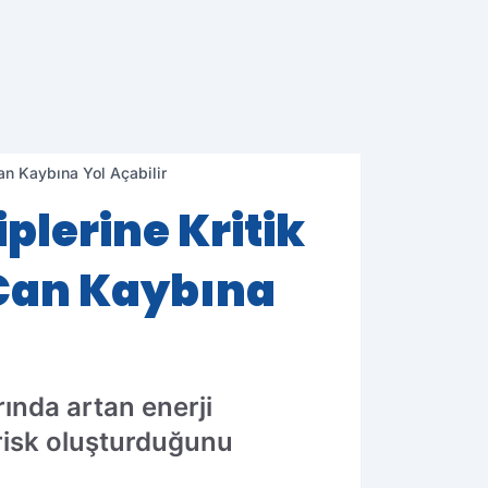
Can Kaybına Yol Açabilir
iplerine Kritik
 Can Kaybına
rında artan enerji
 risk oluşturduğunu