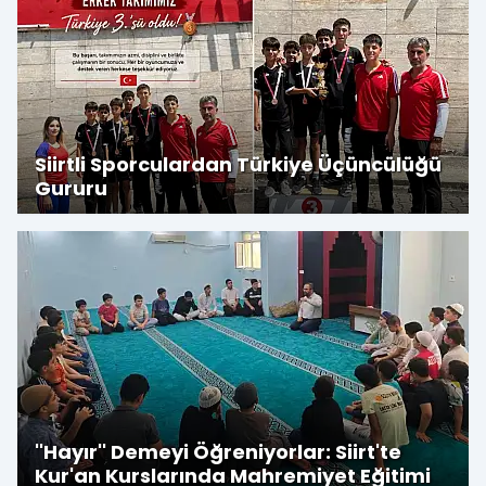
Siirtli Sporculardan Türkiye Üçüncülüğü
Gururu
''Hayır'' Demeyi Öğreniyorlar: Siirt'te
Kur'an Kurslarında Mahremiyet Eğitimi