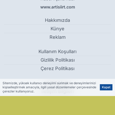
www.artisiirt.com
Hakkımızda
Künye
Reklam
Kullanım Koşulları
Gizlilik Politikası
Çerez Politikası
KVKK Metni
Sitemizde, yüksek kullanıcı deneyimi sunmak ve deneyimlerinizi
kişiselleştirmek amacıyla, ilgili yasal düzenlemeler çerçevesinde
Kapat
İletişim Bilgileri
çerezler kullanıyoruz.
DEM Parti Merkez İlçe 2. Olağan Kongresi Yapıldı - Siirt Haber