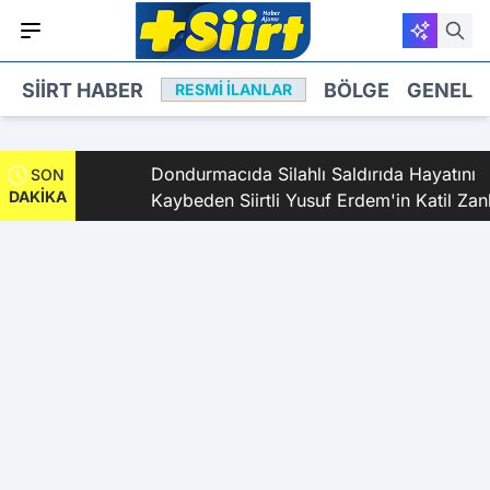
SIIRT HABER
BÖLGE
GENEL
RESMI İLANLAR
landı
Dondurmacıda Silahlı Saldırıda Hayatını
SON
DAKİKA
Kaybeden Siirtli Yusuf Erdem'in Katil Zanlısı
ve 9 Şüpheli Tutuklandı