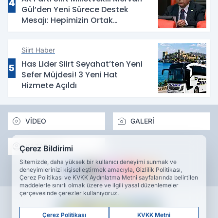
4
Gül’den Yeni Sürece Destek
Mesajı: Hepimizin Ortak
Kazanımı Olacaktır
Siirt Haber
Has Lider Siirt Seyahat’ten Yeni
5
Sefer Müjdesi! 3 Yeni Hat
Hizmete Açıldı
VİDEO
GALERİ
YAZARLAR
Çerez Bildirimi
Sitemizde, daha yüksek bir kullanıcı deneyimi sunmak ve
deneyimlerinizi kişiselleştirmek amacıyla, Gizlilik Politikası,
Çerez Politikası ve KVKK Aydınlatma Metni sayfalarında belirtilen
maddelerle sınırlı olmak üzere ve ilgili yasal düzenlemeler
çerçevesinde çerezler kullanıyoruz.
Çerez Politikası
KVKK Metni