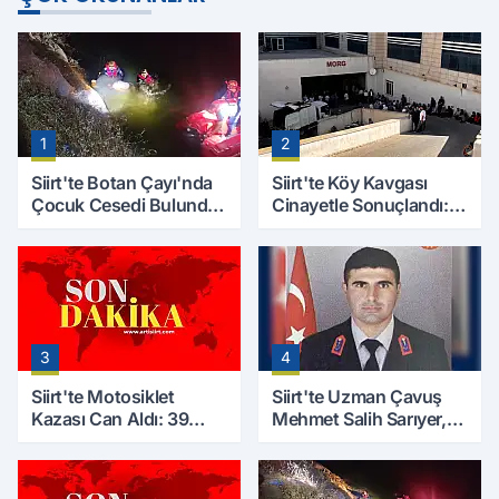
1
2
Siirt'te Botan Çayı'nda
Siirt'te Köy Kavgası
Çocuk Cesedi Bulundu:
Cinayetle Sonuçlandı:
Kayıp Baba İçin Arama
Selim B. Hayatını
Çalışmaları Başlıyor
Kaybetti
3
4
Siirt'te Motosiklet
Siirt'te Uzman Çavuş
Kazası Can Aldı: 39
Mehmet Salih Sarıyer,
Yaşındaki Mesut Yıldız
Evinde Ölü Bulundu
Hayatını Kaybetti