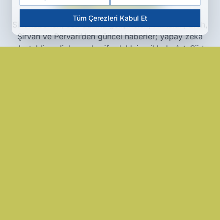
Tüm Çerezleri Kabul Et
Siirt haberleri, son dakika gelişmeleri, Kurtalan, Eruh,
Şirvan ve Pervari’den güncel haberler; yapay zeka
destekli analizler ve keşif odaklı içeriklerle Artı Siirt
Haber Ajansı’nda.
www.artisiirt.com
Hakkımızda
Künye
Reklam
Kullanım Koşulları
Gizlilik Politikası
Çerez Politikası