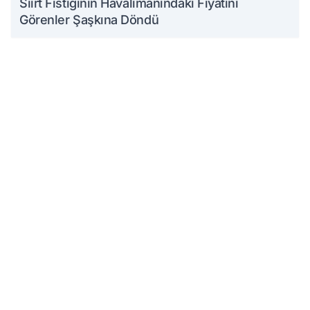
Siirt Fıstığının Havalimanındaki Fiyatını
Görenler Şaşkına Döndü