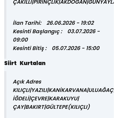
ÇAKILLI|PİRİNÇLİK|AKDOĞAN|GÜNYAYLA|
İlan Tarihi: 26.06.2026 - 19:02
Kesinti Başlangıç : 03.07.2026 -
09:00
Kesinti Bitiş : 05.07.2026 - 15:00
Siirt Kurtalan
Açık Adres
KILIÇLI|YAZILI|KANİKARVANA|ULUAĞAÇ|
İĞDELİ|ÇEVRE|KARAKUYU|
ÇAY|BAKIRT|GÜLTEPE(KILIÇLI)