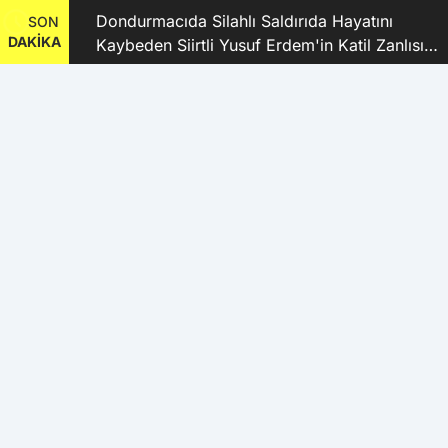
ı
Dondurmacıda Silahlı Saldırıda Hayatını
SON
DAKİKA
Kaybeden Siirtli Yusuf Erdem'in Katil Zanlısı
ve 9 Şüpheli Tutuklandı