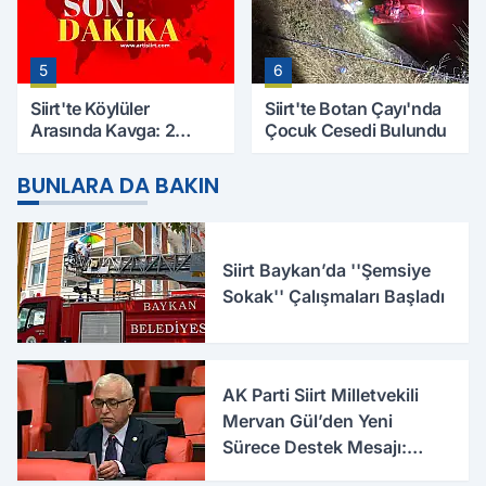
5
6
Siirt'te Köylüler
Siirt'te Botan Çayı'nda
Arasında Kavga: 2
Çocuk Cesedi Bulundu
Yaralı, Birinin Durumu
Ağır
BUNLARA DA BAKIN
Siirt Baykan’da ''Şemsiye
Sokak'' Çalışmaları Başladı
AK Parti Siirt Milletvekili
Mervan Gül’den Yeni
Sürece Destek Mesajı:
Hepimizin Ortak Kazanımı