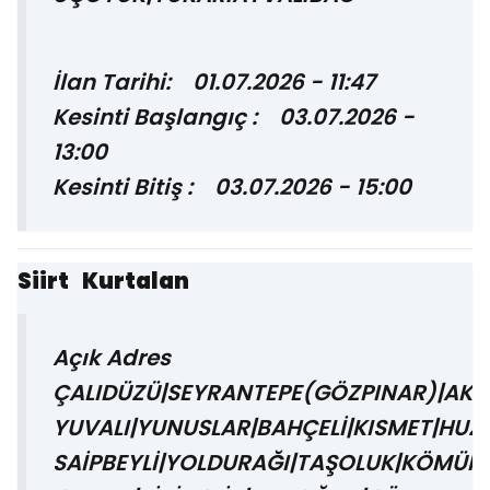
İlan Tarihi: 01.07.2026 - 11:47
Kesinti Başlangıç : 03.07.2026 -
13:00
Kesinti Bitiş : 03.07.2026 - 15:00
Siirt Kurtalan
Açık Adres
ÇALIDÜZÜ|SEYRANTEPE(GÖZPINAR)|AK
YUVALI|YUNUSLAR|BAHÇELİ|KISMET|HUZ
SAİPBEYLİ|YOLDURAĞI|TAŞOLUK|KÖMÜRL