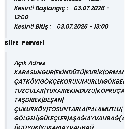
Kesinti Başlangıç : 03.07.2026 -
12:00
Kesinti Bitiş : 03.07.2026 - 13:00
Siirt Pervari
Açık Adres
KARASUNGUR|EKİNDÜZÜ|KUBİK|ORMAND
ÇATKÖY|GÖKÇEKORU|UMURLU|GÖKBEL|Y
TUZCULAR|YUKARIEKİNDÜZÜ|KÖPRÜÇAY|
TAŞDİBEK|BEŞAN|
ÇUKURKÖY|TOSUNTARLA|PALAMUTLU|
GÖLGELİ|GÜLEÇLER|AŞAĞIAYVALIBAĞ(AY
ÜÇOYUK|YUKARIAYVALIBAĞ