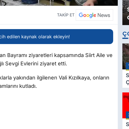
TAKİP ET
Ç
ih edilen kaynak olarak ekleyin!
zan Bayramı ziyaretleri kapsamında Siirt Aile ve
 Sevgi Evlerini ziyaret etti.
S
arla yakından ilgilenen Vali Kızılkaya, onların
Ç
mlarını kutladı.
C
B
B
Ç
B
S