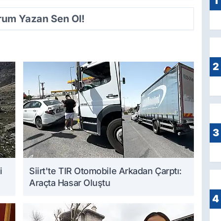
1
orum Yazan Sen Ol!
2
3
i
Siirt'te TIR Otomobile Arkadan Çarptı:
Araçta Hasar Oluştu
4