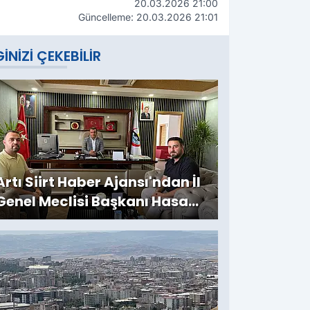
20.03.2026 21:00
Güncelleme: 20.03.2026 21:01
GINIZI ÇEKEBILIR
Artı Siirt Haber Ajansı'ndan İl
Genel Meclisi Başkanı Hasan
Carlık'a Ziyaret: Kırsala
Yapılan Yatırımlar
Değerlendirildi