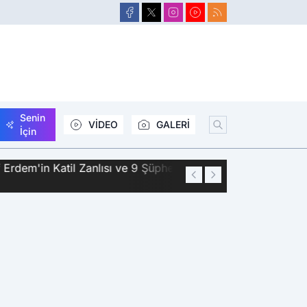
Senin
VİDEO
GALERİ
İçin
Zanlısı ve 9 Şüpheli
01:44
Siirt'te 2 Kişini