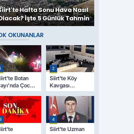
Siirt'te Hafta Sonu Hava Nasıl
Olacak? İşte 5 Günlük Tahmin
OK OKUNANLAR
1
2
iirt'te Botan
Siirt'te Köy
ayı'nda Çocuk
Kavgası
esedi
Cinayetle
ulundu: Kayıp
Sonuçlandı:
aba İçin Arama
Selim B.
alışmaları
Hayatını
3
4
aşlıyor
Kaybetti
iirt'te
Siirt'te Uzman