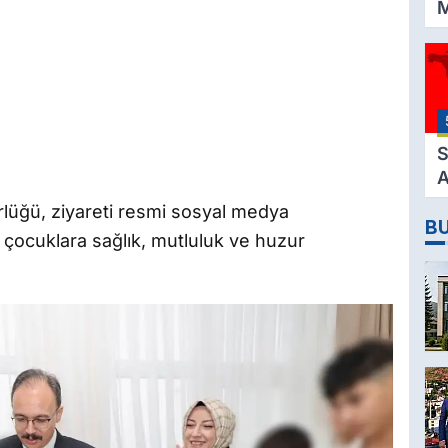
M
K
3
M
H
K
S
A
2
ürlüğü, ziyareti resmi sosyal medya
B
D
ocuklara sağlık, mutluluk ve huzur