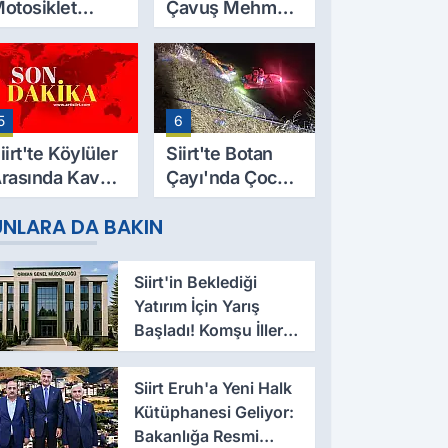
otosiklet
Çavuş Mehmet
azası Can Aldı:
Salih Sarıyer,
9 Yaşındaki
Evinde Ölü
esut Yıldız
Bulundu
ayatını
5
6
aybetti
iirt'te Köylüler
Siirt'te Botan
rasında Kavga:
Çayı'nda Çocuk
 Yaralı, Birinin
Cesedi Bulundu
UNLARA DA BAKIN
urumu Ağır
Siirt'in Beklediği
Yatırım İçin Yarış
Başladı! Komşu İller
Devrede
Siirt Eruh'a Yeni Halk
Kütüphanesi Geliyor:
Bakanlığa Resmi