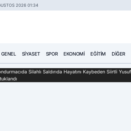
ĞUSTOS 2026 01:34
GENEL
SIYASET
SPOR
EKONOMI
EĞITIM
DIĞER
hlı Saldırıda Hayatını Kaybeden Siirtli Yusuf Erdem'in Katil 