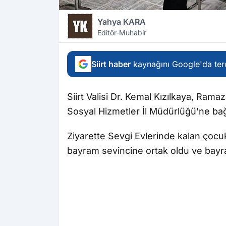
Yahya KARA
Editör-Muhabir
Siirt haber
kaynağını Google'da terc
Siirt Valisi Dr. Kemal Kızılkaya, Rama
Sosyal Hizmetler İl Müdürlüğü'ne bağlı
Ziyarette Sevgi Evlerinde kalan çocukl
bayram sevincine ortak oldu ve bayra