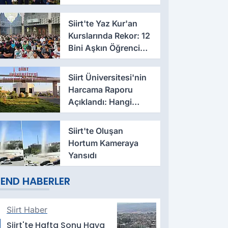
Talep İletildi
Siirt'te Yaz Kur'an
Kurslarında Rekor: 12
Bini Aşkın Öğrenci
Eğitim Alıyor
Siirt Üniversitesi'nin
Harcama Raporu
Açıklandı: Hangi
Fakülte Ne Kadar
Harcadı Belli Oldu
Siirt'te Oluşan
Hortum Kameraya
Yansıdı
END HABERLER
Siirt Haber
Siirt'te Hafta Sonu Hava