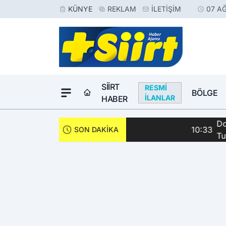
KÜNYE
REKLAM
İLETIŞIM
07 A
SIIRT
RESMI
BÖLGE
İLANLAR
HABER
Dondurmacıda Sila
10:33
SON DAKİKA
Tutuklandı