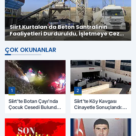
Siirt Kurtalan'da Beton Santralinin
Faaliyetleri Durduruldu, İşletmeye Cezai
İşlem Uygulandı
ÇOK OKUNANLAR
1
2
Siirt'te Botan Çayı'nda
Siirt'te Köy Kavgası
Çocuk Cesedi Bulundu:
Cinayetle Sonuçlandı:
Kayıp Baba İçin Arama
Selim B. Hayatını
Çalışmaları Başlıyor
Kaybetti