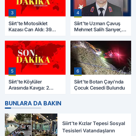
3
4
Siirt'te Motosiklet
Siirt'te Uzman Çavuş
Kazası Can Aldı: 39
Mehmet Salih Sarıyer,
Yaşındaki Mesut Yıldız
Evinde Ölü Bulundu
Hayatını Kaybetti
5
6
Siirt'te Köylüler
Siirt'te Botan Çayı'nda
Arasında Kavga: 2
Çocuk Cesedi Bulundu
Yaralı, Birinin Durumu
Ağır
BUNLARA DA BAKIN
Siirt’te Kızlar Tepesi Sosyal
Tesisleri Vatandaşların