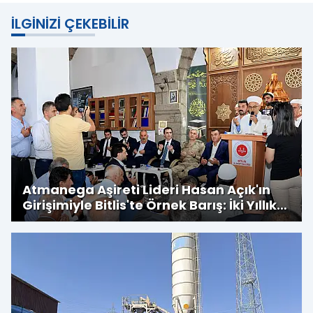
İLGINIZI ÇEKEBILIR
Atmanega Aşireti Lideri Hasan Açık'ın
Girişimiyle Bitlis'te Örnek Barış: İki Yıllık
Husumet Sona Erdi