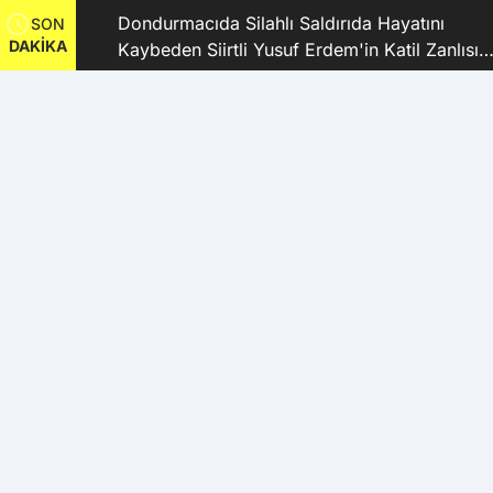
dı
Dondurmacıda Silahlı Saldırıda Hayatını
SON
DAKİKA
Kaybeden Siirtli Yusuf Erdem'in Katil Zanlısı
ve 9 Şüpheli Tutuklandı