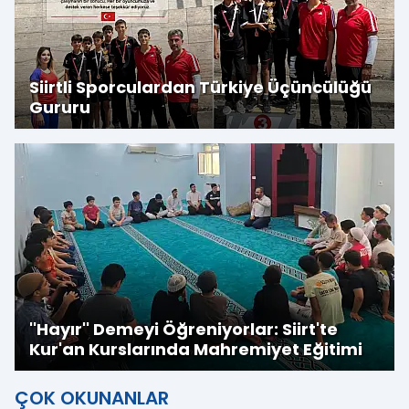
Siirtli Sporculardan Türkiye Üçüncülüğü
Gururu
''Hayır'' Demeyi Öğreniyorlar: Siirt'te
Kur'an Kurslarında Mahremiyet Eğitimi
ÇOK OKUNANLAR