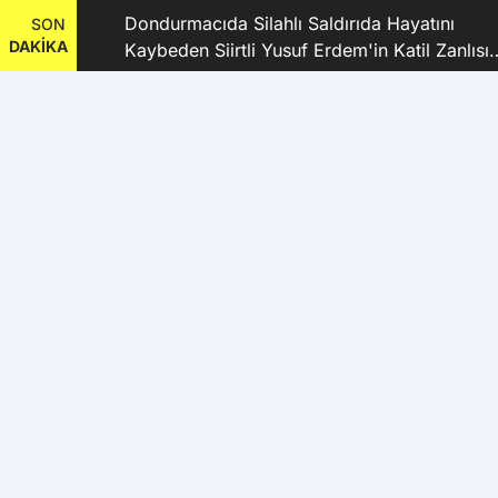
dı
Dondurmacıda Silahlı Saldırıda Hayatını
SON
DAKİKA
Kaybeden Siirtli Yusuf Erdem'in Katil Zanlısı
ve 9 Şüpheli Tutuklandı