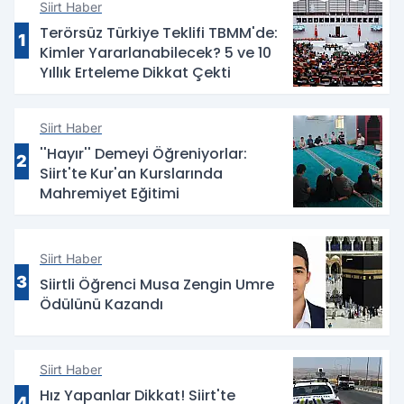
Siirt Haber
Terörsüz Türkiye Teklifi TBMM'de:
1
Kimler Yararlanabilecek? 5 ve 10
Yıllık Erteleme Dikkat Çekti
Siirt Haber
''Hayır'' Demeyi Öğreniyorlar:
2
Siirt'te Kur'an Kurslarında
Mahremiyet Eğitimi
Siirt Haber
3
Siirtli Öğrenci Musa Zengin Umre
Ödülünü Kazandı
Siirt Haber
Hız Yapanlar Dikkat! Siirt'te
4