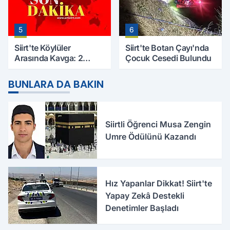
5
6
Siirt'te Köylüler
Siirt'te Botan Çayı'nda
Arasında Kavga: 2
Çocuk Cesedi Bulundu
Yaralı, Birinin Durumu
Ağır
BUNLARA DA BAKIN
Siirtli Öğrenci Musa Zengin
Umre Ödülünü Kazandı
Hız Yapanlar Dikkat! Siirt'te
Yapay Zekâ Destekli
Denetimler Başladı