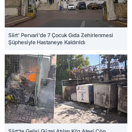
Siirt' Pervari'de 7 Çocuk Gıda Zehirlenmesi
Şüphesiyle Hastaneye Kaldırıldı
Siirt'te Gelişi Güzel Atılan Köz Ateşi Çöp