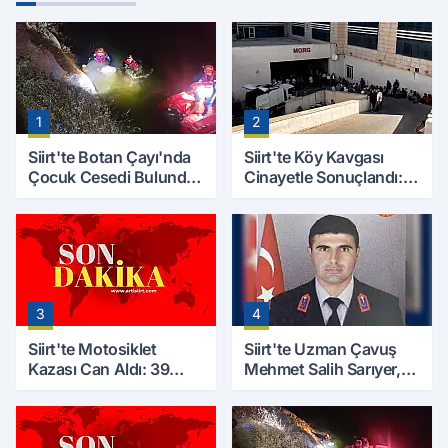
1
2
Siirt'te Botan Çayı'nda
Siirt'te Köy Kavgası
Çocuk Cesedi Bulundu:
Cinayetle Sonuçlandı:
Kayıp Baba İçin Arama
Selim B. Hayatını
Çalışmaları Başlıyor
Kaybetti
3
4
Siirt'te Motosiklet
Siirt'te Uzman Çavuş
Kazası Can Aldı: 39
Mehmet Salih Sarıyer,
Yaşındaki Mesut Yıldız
Evinde Ölü Bulundu
Hayatını Kaybetti