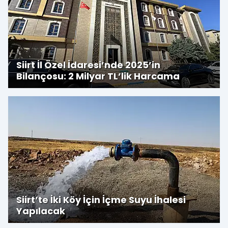
Siirt İl Özel İdaresi’nde 2025’in
Bilançosu: 2 Milyar TL’lik Harcama
Siirt’te İki Köy İçin İçme Suyu İhalesi
Yapılacak