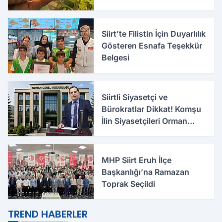
Siirt’te Filistin İçin Duyarlılık
Gösteren Esnafa Teşekkür
Belgesi
Siirtli Siyasetçi ve
Bürokratlar Dikkat! Komşu
İlin Siyasetçileri Orman
Bölge Müdürlüğü İçin
Harekete Geçti
MHP Siirt Eruh İlçe
Başkanlığı’na Ramazan
Toprak Seçildi
TREND HABERLER