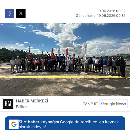
19.06.2026 09:32
Güncelleme: 19.06.2026 09:32
HABER MERKEZİ
TAKİP ET
Editör
Siirt haber
kaynağını Google'da tercih edilen kaynak
olarak ekleyin!