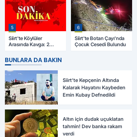
5
6
Siirt'te Köylüler
Siirt'te Botan Çayı'nda
Arasında Kavga: 2
Çocuk Cesedi Bulundu
Yaralı, Birinin Durumu
Ağır
BUNLARA DA BAKIN
Siirt’te Kepçenin Altında
Kalarak Hayatını Kaybeden
Emin Kubay Defnedildi
Altın için dudak uçuklatan
tahmin! Dev banka rakam
verdi