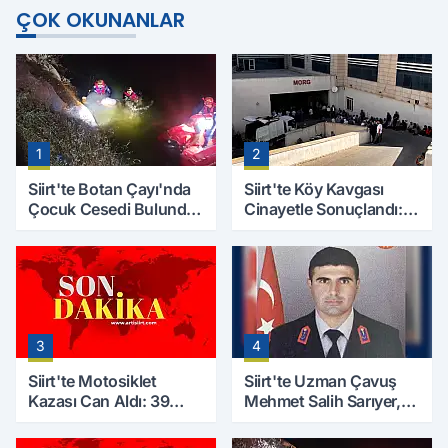
ÇOK OKUNANLAR
1
2
Siirt'te Botan Çayı'nda
Siirt'te Köy Kavgası
Çocuk Cesedi Bulundu:
Cinayetle Sonuçlandı:
Kayıp Baba İçin Arama
Selim B. Hayatını
Çalışmaları Başlıyor
Kaybetti
3
4
Siirt'te Motosiklet
Siirt'te Uzman Çavuş
Kazası Can Aldı: 39
Mehmet Salih Sarıyer,
Yaşındaki Mesut Yıldız
Evinde Ölü Bulundu
Hayatını Kaybetti