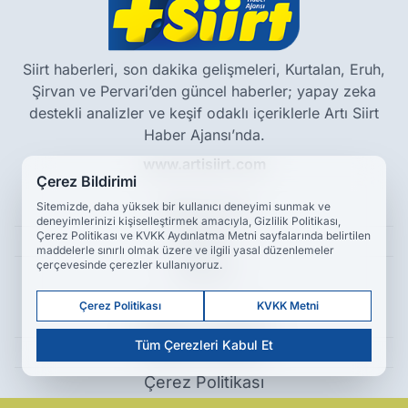
Siirt haberleri, son dakika gelişmeleri, Kurtalan, Eruh,
Şirvan ve Pervari’den güncel haberler; yapay zeka
destekli analizler ve keşif odaklı içeriklerle Artı Siirt
Haber Ajansı’nda.
www.artisiirt.com
Çerez Bildirimi
Sitemizde, daha yüksek bir kullanıcı deneyimi sunmak ve
Hakkımızda
deneyimlerinizi kişiselleştirmek amacıyla, Gizlilik Politikası,
Çerez Politikası ve KVKK Aydınlatma Metni sayfalarında belirtilen
Künye
maddelerle sınırlı olmak üzere ve ilgili yasal düzenlemeler
çerçevesinde çerezler kullanıyoruz.
Reklam
Çerez Politikası
KVKK Metni
Kullanım Koşulları
Tüm Çerezleri Kabul Et
Gizlilik Politikası
Çerez Politikası