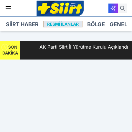
SIIRT HABER
BÖLGE
GENEL
RESMI İLANLAR
an 2
AK Parti Siirt İl Yürütme Kurulu Açıklandı
SON
DAKİKA