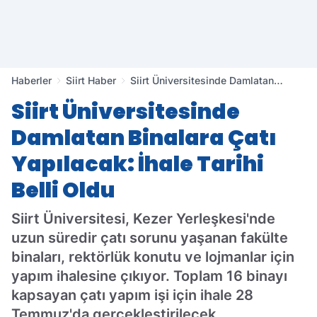
Haberler
Siirt Haber
Siirt Üniversitesinde Damlatan
Binalara Çatı Yapılacak: İhale Tarihi
Siirt Üniversitesinde
Belli Oldu
Damlatan Binalara Çatı
Yapılacak: İhale Tarihi
Belli Oldu
Siirt Üniversitesi, Kezer Yerleşkesi'nde
uzun süredir çatı sorunu yaşanan fakülte
binaları, rektörlük konutu ve lojmanlar için
yapım ihalesine çıkıyor. Toplam 16 binayı
kapsayan çatı yapım işi için ihale 28
Temmuz'da gerçekleştirilecek.