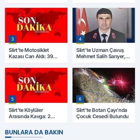
Kayıp Baba İçin Arama
Selim B. Hayatını
Çalışmaları Başlıyor
Kaybetti
3
4
Siirt'te Motosiklet
Siirt'te Uzman Çavuş
Kazası Can Aldı: 39
Mehmet Salih Sarıyer,
Yaşındaki Mesut Yıldız
Evinde Ölü Bulundu
Hayatını Kaybetti
5
6
Siirt'te Köylüler
Siirt'te Botan Çayı'nda
Arasında Kavga: 2
Çocuk Cesedi Bulundu
Yaralı, Birinin Durumu
Ağır
BUNLARA DA BAKIN