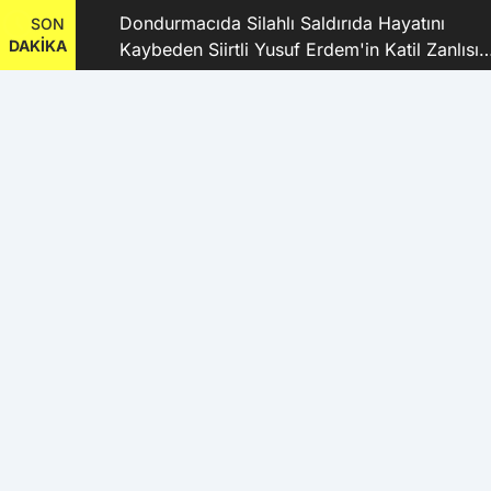
dı
Dondurmacıda Silahlı Saldırıda Hayatını
SON
DAKİKA
Kaybeden Siirtli Yusuf Erdem'in Katil Zanlısı
ve 9 Şüpheli Tutuklandı