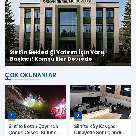
Siirt'in Beklediği Yatırım İçin Yarış
Başladı! Komşu İller Devrede
ÇOK OKUNANLAR
1
2
Siirt'te Botan Çayı'nda
Siirt'te Köy Kavgası
Çocuk Cesedi Bulundu:
Cinayetle Sonuçlandı: