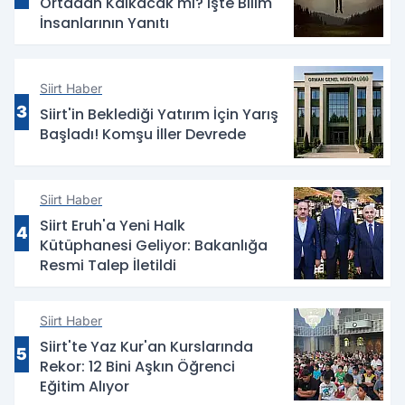
Ortadan Kalkacak mı? İşte Bilim
İnsanlarının Yanıtı
Siirt Haber
3
Siirt'in Beklediği Yatırım İçin Yarış
Başladı! Komşu İller Devrede
Siirt Haber
Siirt Eruh'a Yeni Halk
4
Kütüphanesi Geliyor: Bakanlığa
Resmi Talep İletildi
Siirt Haber
Siirt'te Yaz Kur'an Kurslarında
5
Rekor: 12 Bini Aşkın Öğrenci
Eğitim Alıyor