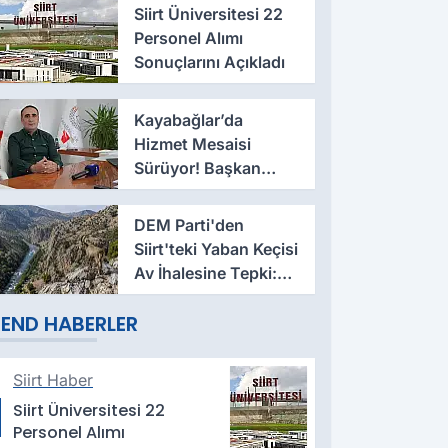
Aldı
Siirt Üniversitesi 22
Personel Alımı
Sonuçlarını Açıkladı
Kayabağlar’da
Hizmet Mesaisi
Sürüyor! Başkan
Hasan Nas Yeni
Çalışmaları Anlattı
DEM Parti'den
Siirt'teki Yaban Keçisi
Av İhalesine Tepki:
Doğa Satılık Değildir
END HABERLER
Siirt Haber
Siirt Üniversitesi 22
Personel Alımı