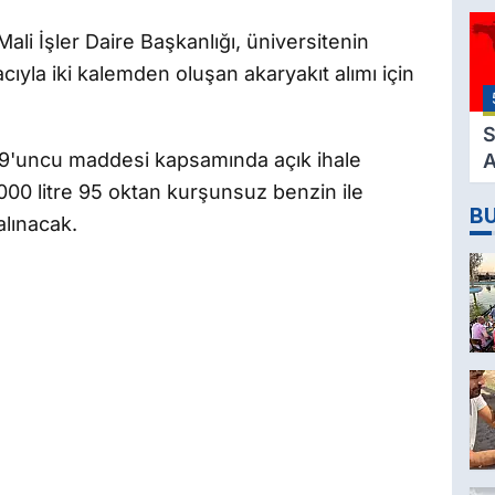
3
Mali İşler Daire Başkanlığı, üniversitenin
M
cıyla iki kalemden oluşan akaryakıt alımı için
H
K
S
19'uncu maddesi kapsamında açık ihale
A
2
.000 litre 95 oktan kurşunsuz benzin ile
B
D
alınacak.