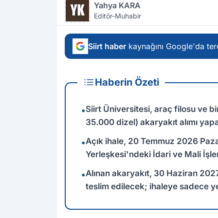
Yahya KARA
Editör-Muhabir
Siirt haber
kaynağını Google'da terc
Haberin Özeti
Siirt Üniversitesi, araç filosu ve b
•
35.000 dizel) akaryakıt alımı yap
Açık ihale, 20 Temmuz 2026 Pazar
•
Yerleşkesi'ndeki İdari ve Mali İşl
Alınan akaryakıt, 30 Haziran 202
•
teslim edilecek; ihaleye sadece yer