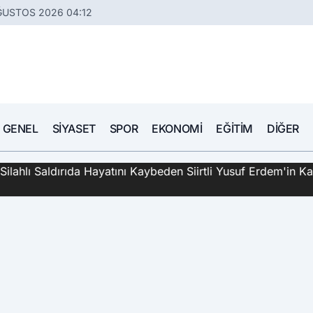
ĞUSTOS 2026 04:12
GENEL
SIYASET
SPOR
EKONOMI
EĞITIM
DIĞER
hlı Saldırıda Hayatını Kaybeden Siirtli Yusuf Erdem'in Katil 