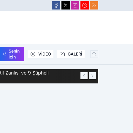
Senin
VİDEO
GALERİ
İçin
Zanlısı ve 9 Şüpheli
01:44
Siirt'te 2 Kişini