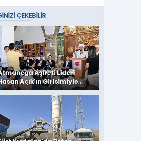
GINIZI ÇEKEBILIR
Atmanega Aşireti Lideri
Hasan Açık'ın Girişimiyle
Bitlis'te Örnek Barış: İki Yıllık
Husumet Sona Erdi