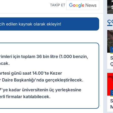
TAKİP ET
Ç
ih edilen kaynak olarak ekleyin!
irimleri için toplam 36 bin litre (1.000 benzin,
S
acak.
Ç
C
tesi günü saat 14.00'te Kezer
B
er Daire Başkanlığı'nda gerçekleştirilecek.
B
Ç
7'ye kadar üniversitenin üç yerleşkesine
B
li firmalar katılabilecek.
S
M
K