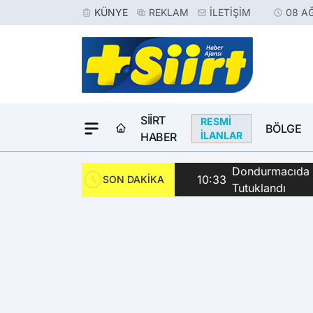
KÜNYE
REKLAM
İLETIŞIM
08 A
SIIRT
RESMI
BÖLGE
İLANLAR
HABER
Dondurmacıda Sila
10:33
SON DAKİKA
Tutuklandı