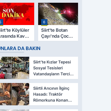
9 Yaşındaki
Evinde Ölü
esut Yıldız
Bulundu
ayatını
5
6
aybetti
iirt'te Köylüler
Siirt'te Botan
rasında Kavga:
Çayı'nda Çocuk
 Yaralı, Birinin
Cesedi Bulundu
UNLARA DA BAKIN
urumu Ağır
Siirt’te Kızlar Tepesi
Sosyal Tesisleri
Vatandaşların Tercih
Noktası Oluyor
Siirtli Arıcının İlginç
Hasadı: Traktör
Römorkuna Konan
Oğul Arıları Ellerine