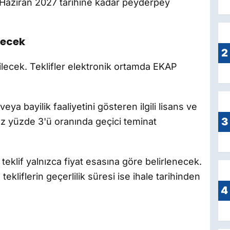
0 Haziran 2027 tarihine kadar peyderpey
lecek
2
abilecek. Teklifler elektronik ortamda EKAP
eya bayilik faaliyetini gösteren ilgili lisans ve
3
n az yüzde 3'ü oranında geçici teminat
teklif yalnızca fiyat esasına göre belirlenecek.
kliflerin geçerlilik süresi ise ihale tarihinden
4