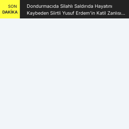
ı
Dondurmacıda Silahlı Saldırıda Hayatını
SON
DAKİKA
Kaybeden Siirtli Yusuf Erdem'in Katil Zanlısı
ve 9 Şüpheli Tutuklandı