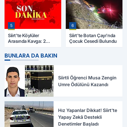
5
6
Siirt'te Köylüler
Siirt'te Botan Çayı'nda
Arasında Kavga: 2
Çocuk Cesedi Bulundu
Yaralı, Birinin Durumu
Ağır
BUNLARA DA BAKIN
Siirtli Öğrenci Musa Zengin
Umre Ödülünü Kazandı
Hız Yapanlar Dikkat! Siirt'te
Yapay Zekâ Destekli
Denetimler Başladı