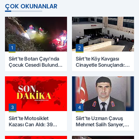
ÇOK OKUNANLAR
1
2
Siirt'te Botan Çayı'nda
Siirt'te Köy Kavgası
Çocuk Cesedi Bulundu:
Cinayetle Sonuçlandı:
Kayıp Baba İçin Arama
Selim B. Hayatını
Çalışmaları Başlıyor
Kaybetti
3
4
Siirt'te Motosiklet
Siirt'te Uzman Çavuş
Kazası Can Aldı: 39
Mehmet Salih Sarıyer,
Yaşındaki Mesut Yıldız
Evinde Ölü Bulundu
Hayatını Kaybetti