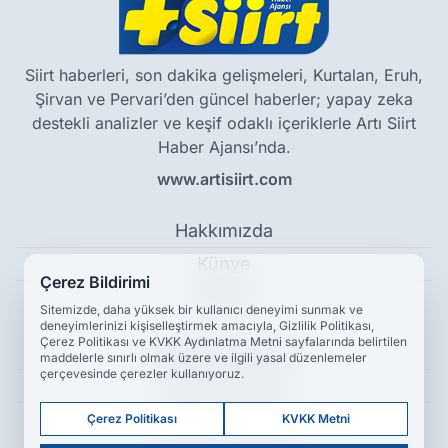
Siirt haberleri, son dakika gelişmeleri, Kurtalan, Eruh,
Şirvan ve Pervari’den güncel haberler; yapay zeka
destekli analizler ve keşif odaklı içeriklerle Artı Siirt
Haber Ajansı’nda.
www.artisiirt.com
Hakkımızda
Künye
Çerez Bildirimi
Reklam
Sitemizde, daha yüksek bir kullanıcı deneyimi sunmak ve
deneyimlerinizi kişiselleştirmek amacıyla, Gizlilik Politikası,
Çerez Politikası ve KVKK Aydınlatma Metni sayfalarında belirtilen
Kullanım Koşulları
maddelerle sınırlı olmak üzere ve ilgili yasal düzenlemeler
çerçevesinde çerezler kullanıyoruz.
Gizlilik Politikası
Çerez Politikası
Çerez Politikası
KVKK Metni