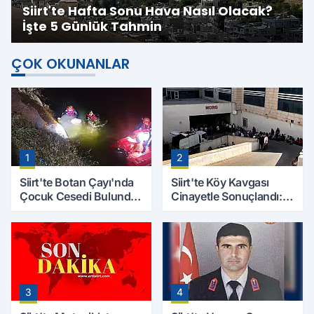
Siirt'te Hafta Sonu Hava Nasıl Olacak?
İşte 5 Günlük Tahmin
ÇOK OKUNANLAR
1
2
Siirt'te Botan Çayı'nda
Siirt'te Köy Kavgası
Çocuk Cesedi Bulundu:
Cinayetle Sonuçlandı:
Kayıp Baba İçin Arama
Selim B. Hayatını
Çalışmaları Başlıyor
Kaybetti
3
4