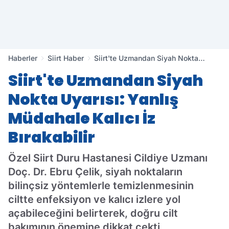
Haberler
Siirt Haber
Siirt'te Uzmandan Siyah Nokta
Uyarısı: Yanlış Müdahale Kalıcı İz
Siirt'te Uzmandan Siyah
Bırakabilir
Nokta Uyarısı: Yanlış
Müdahale Kalıcı İz
Bırakabilir
Özel Siirt Duru Hastanesi Cildiye Uzmanı
Doç. Dr. Ebru Çelik, siyah noktaların
bilinçsiz yöntemlerle temizlenmesinin
ciltte enfeksiyon ve kalıcı izlere yol
açabileceğini belirterek, doğru cilt
bakımının önemine dikkat çekti.