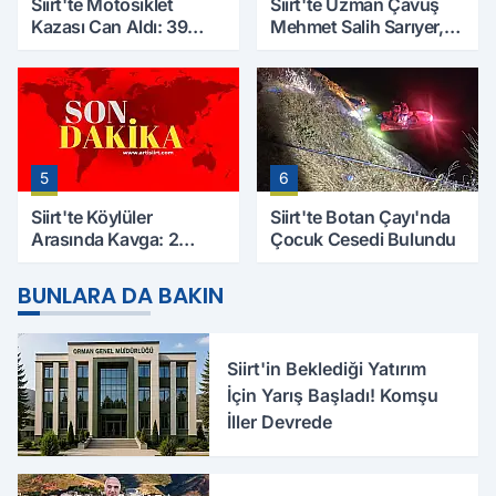
Siirt'te Motosiklet
Siirt'te Uzman Çavuş
Kazası Can Aldı: 39
Mehmet Salih Sarıyer,
Yaşındaki Mesut Yıldız
Evinde Ölü Bulundu
Hayatını Kaybetti
5
6
Siirt'te Köylüler
Siirt'te Botan Çayı'nda
Arasında Kavga: 2
Çocuk Cesedi Bulundu
Yaralı, Birinin Durumu
Ağır
BUNLARA DA BAKIN
Siirt'in Beklediği Yatırım
İçin Yarış Başladı! Komşu
İller Devrede