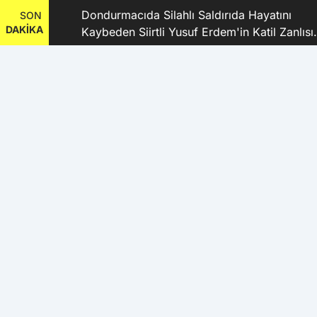
dı
Dondurmacıda Silahlı Saldırıda Hayatını
SON
DAKİKA
Kaybeden Siirtli Yusuf Erdem'in Katil Zanlısı
ve 9 Şüpheli Tutuklandı