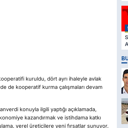
K
3
M
H
K
S
A
2
B
D
operatifi kuruldu, dört ayrı ihaleyle avlak
lerde de kooperatif kurma çalışmaları devam
verdi konuyla ilgili yaptığı açıklamada,
i ekonomiye kazandırmak ve istihdama katkı
ama, yerel üreticilere yeni fırsatlar sunuyor.