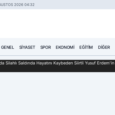
ĞUSTOS 2026 04:32
GENEL
SIYASET
SPOR
EKONOMI
EĞITIM
DIĞER
hlı Saldırıda Hayatını Kaybeden Siirtli Yusuf Erdem'in Katil 