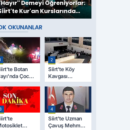
''Hayır'' Demeyi Öğreniyorlar:
Siirt'te Kur'an Kurslarında
Mahremiyet Eğitimi
OK OKUNANLAR
1
2
iirt'te Botan
Siirt'te Köy
ayı'nda Çocuk
Kavgası
esedi
Cinayetle
ulundu: Kayıp
Sonuçlandı:
aba İçin Arama
Selim B.
alışmaları
Hayatını
3
4
aşlıyor
Kaybetti
iirt'te
Siirt'te Uzman
otosiklet
Çavuş Mehmet