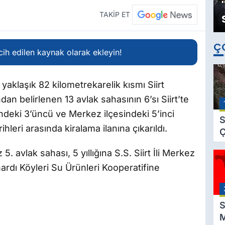
TAKİP ET
Ç
ih edilen kaynak olarak ekleyin!
n yaklaşık 82 kilometrekarelik kısmı Siirt
ndan belirlenen 13 avlak sahasının 6’sı Siirt’te
ndeki 3’üncü ve Merkez ilçesindeki 5’inci
S
hleri arasında kiralama ilanına çıkarıldı.
Ç
C
. avlak sahası, 5 yıllığına S.S. Siirt İli Merkez
B
ardı Köyleri Su Ürünleri Kooperatifine
B
Ç
B
S
M