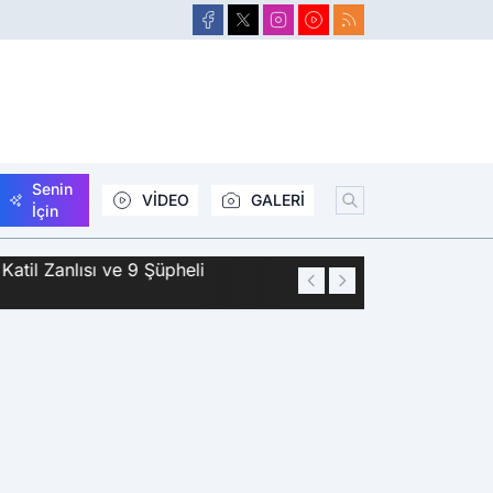
Senin
VİDEO
GALERİ
İçin
Zanlısı ve 9 Şüpheli
01:44
Siirt'te 2 Kişini