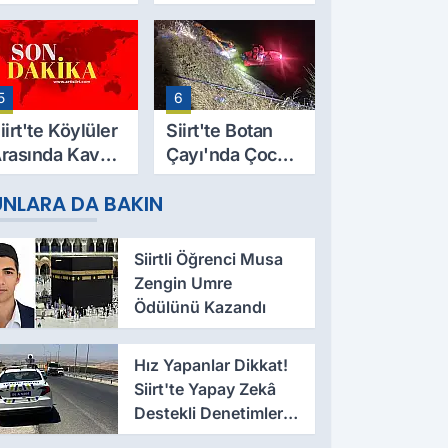
azası Can Aldı:
Salih Sarıyer,
9 Yaşındaki
Evinde Ölü
esut Yıldız
Bulundu
ayatını
5
6
aybetti
iirt'te Köylüler
Siirt'te Botan
rasında Kavga:
Çayı'nda Çocuk
 Yaralı, Birinin
Cesedi Bulundu
UNLARA DA BAKIN
urumu Ağır
Siirtli Öğrenci Musa
Zengin Umre
Ödülünü Kazandı
Hız Yapanlar Dikkat!
Siirt'te Yapay Zekâ
Destekli Denetimler
Başladı