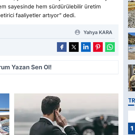
stem sayesinde hem sürdürülebilir üretim
irici faaliyetler artıyor” dedi.
Yahya KARA
orum Yazan Sen Ol!
TR
1