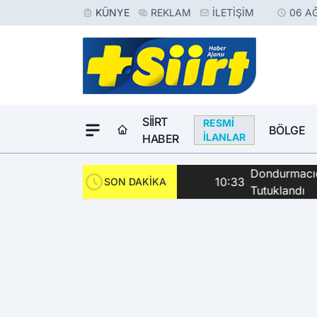
KÜNYE
REKLAM
İLETIŞIM
06 A
SIIRT
RESMI
BÖLGE
İLANLAR
HABER
Dondurmacıda Sila
10:33
SON DAKİKA
Tutuklandı