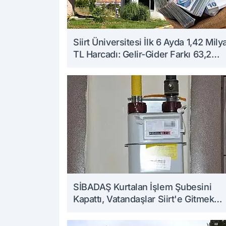
Siirt Üniversitesi İlk 6 Ayda 1,42 Mily
TL Harcadı: Gelir-Gider Farkı 63,2
Milyon TL Oldu
SİBADAŞ Kurtalan İşlem Şubesini
Kapattı, Vatandaşlar Siirt'e Gitmek
Zorunda Kaldı