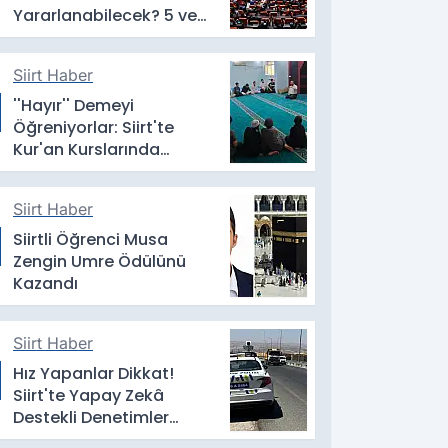
Yararlanabilecek? 5 ve
10 Yıllık Erteleme Dikkat
Çekti
Siirt Haber
''Hayır'' Demeyi
Öğreniyorlar: Siirt'te
Kur'an Kurslarında
Mahremiyet Eğitimi
Siirt Haber
Siirtli Öğrenci Musa
Zengin Umre Ödülünü
Kazandı
Siirt Haber
Hız Yapanlar Dikkat!
Siirt'te Yapay Zekâ
Destekli Denetimler
Başladı