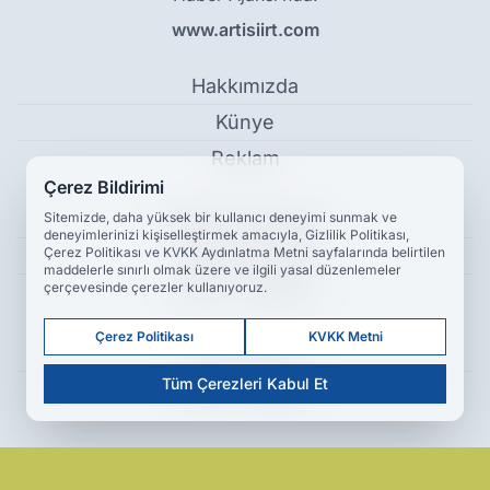
www.artisiirt.com
Hakkımızda
Künye
Reklam
Çerez Bildirimi
Kullanım Koşulları
Sitemizde, daha yüksek bir kullanıcı deneyimi sunmak ve
deneyimlerinizi kişiselleştirmek amacıyla, Gizlilik Politikası,
Çerez Politikası ve KVKK Aydınlatma Metni sayfalarında belirtilen
Gizlilik Politikası
maddelerle sınırlı olmak üzere ve ilgili yasal düzenlemeler
çerçevesinde çerezler kullanıyoruz.
Çerez Politikası
Çerez Politikası
KVKK Metni
KVKK Metni
Tüm Çerezleri Kabul Et
İletişim Bilgileri
Siirt'te Ev Boştu, Ocak Açıktı: 6. Katta Korkutan Yangın - Siirt