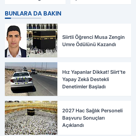
Yaralı, Birinin Durumu
Ağır
BUNLARA DA BAKIN
Siirtli Öğrenci Musa Zengin
Umre Ödülünü Kazandı
Hız Yapanlar Dikkat! Siirt'te
Yapay Zekâ Destekli
Denetimler Başladı
2027 Hac Sağlık Personeli
Başvuru Sonuçları
Açıklandı