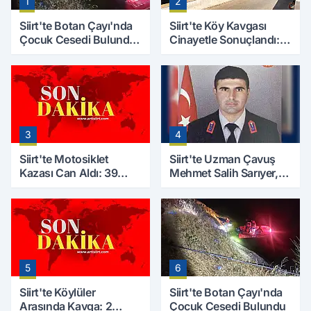
1
2
Siirt'te Botan Çayı'nda
Siirt'te Köy Kavgası
Çocuk Cesedi Bulundu:
Cinayetle Sonuçlandı:
Kayıp Baba İçin Arama
Selim B. Hayatını
Çalışmaları Başlıyor
Kaybetti
3
4
Siirt'te Motosiklet
Siirt'te Uzman Çavuş
Kazası Can Aldı: 39
Mehmet Salih Sarıyer,
Yaşındaki Mesut Yıldız
Evinde Ölü Bulundu
Hayatını Kaybetti
5
6
Siirt'te Köylüler
Siirt'te Botan Çayı'nda
Arasında Kavga: 2
Çocuk Cesedi Bulundu