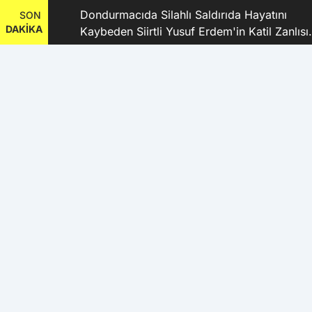
dı
Dondurmacıda Silahlı Saldırıda Hayatını
SON
DAKİKA
Kaybeden Siirtli Yusuf Erdem'in Katil Zanlısı
ve 9 Şüpheli Tutuklandı