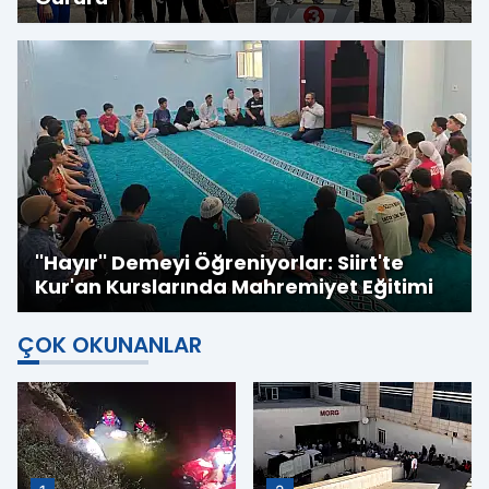
''Hayır'' Demeyi Öğreniyorlar: Siirt'te
Kur'an Kurslarında Mahremiyet Eğitimi
ÇOK OKUNANLAR