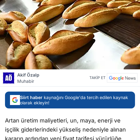
Akif Özalp
TAKİP ET
Muhabir
Siirt haber
kaynağını Google'da tercih edilen kaynak
olarak ekleyin!
Artan üretim maliyetleri, un, maya, enerji ve
işçilik giderlerindeki yükseliş nedeniyle alınan
kararın ardından yeni fiyat tarifesi yürürlüğe