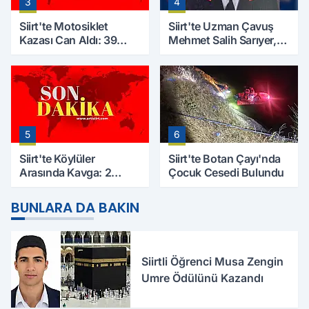
3
4
Siirt'te Motosiklet
Siirt'te Uzman Çavuş
Kazası Can Aldı: 39
Mehmet Salih Sarıyer,
Yaşındaki Mesut Yıldız
Evinde Ölü Bulundu
Hayatını Kaybetti
5
6
Siirt'te Köylüler
Siirt'te Botan Çayı'nda
Arasında Kavga: 2
Çocuk Cesedi Bulundu
Yaralı, Birinin Durumu
Ağır
BUNLARA DA BAKIN
Siirtli Öğrenci Musa Zengin
Umre Ödülünü Kazandı