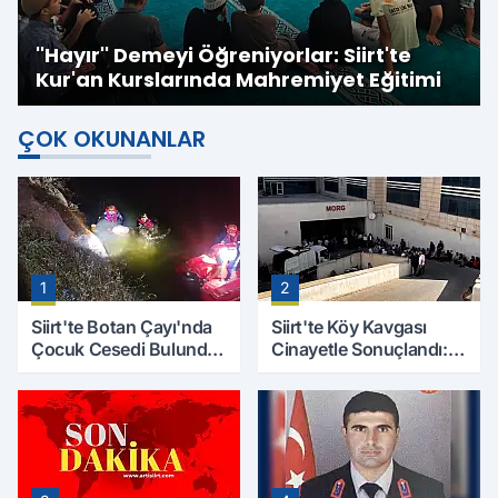
''Hayır'' Demeyi Öğreniyorlar: Siirt'te
Kur'an Kurslarında Mahremiyet Eğitimi
ÇOK OKUNANLAR
1
2
Siirt'te Botan Çayı'nda
Siirt'te Köy Kavgası
Çocuk Cesedi Bulundu:
Cinayetle Sonuçlandı:
Kayıp Baba İçin Arama
Selim B. Hayatını
Çalışmaları Başlıyor
Kaybetti