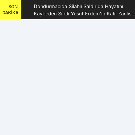
dı
Dondurmacıda Silahlı Saldırıda Hayatını
SON
DAKİKA
Kaybeden Siirtli Yusuf Erdem'in Katil Zanlısı
ve 9 Şüpheli Tutuklandı