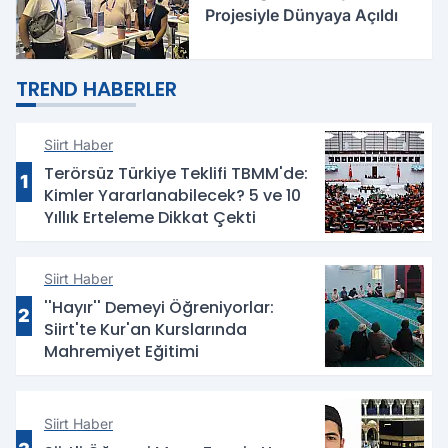
Projesiyle Dünyaya Açıldı
TREND HABERLER
Siirt Haber
Terörsüz Türkiye Teklifi TBMM'de:
1
Kimler Yararlanabilecek? 5 ve 10
Yıllık Erteleme Dikkat Çekti
Siirt Haber
''Hayır'' Demeyi Öğreniyorlar:
2
Siirt'te Kur'an Kurslarında
Mahremiyet Eğitimi
Siirt Haber