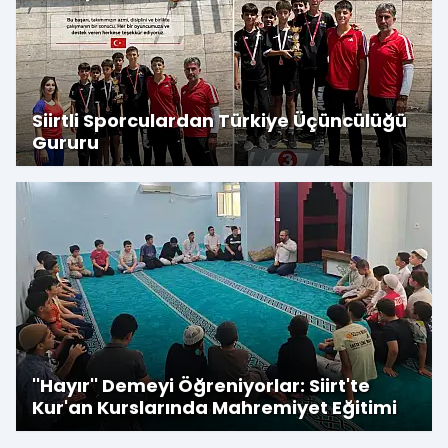
Siirtli Sporculardan Türkiye Üçüncülüğü
Gururu
''Hayır'' Demeyi Öğreniyorlar: Siirt'te
Kur'an Kurslarında Mahremiyet Eğitimi