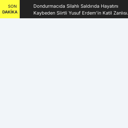
dı
Dondurmacıda Silahlı Saldırıda Hayatını
SON
DAKİKA
Kaybeden Siirtli Yusuf Erdem'in Katil Zanlısı
ve 9 Şüpheli Tutuklandı