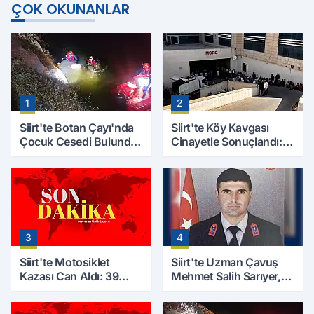
ÇOK OKUNANLAR
1
2
Siirt'te Botan Çayı'nda
Siirt'te Köy Kavgası
Çocuk Cesedi Bulundu:
Cinayetle Sonuçlandı:
Kayıp Baba İçin Arama
Selim B. Hayatını
Çalışmaları Başlıyor
Kaybetti
3
4
Siirt'te Motosiklet
Siirt'te Uzman Çavuş
Kazası Can Aldı: 39
Mehmet Salih Sarıyer,
Yaşındaki Mesut Yıldız
Evinde Ölü Bulundu
Hayatını Kaybetti