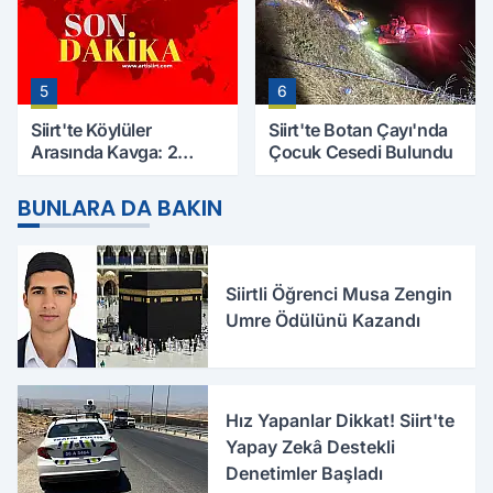
5
6
Siirt'te Köylüler
Siirt'te Botan Çayı'nda
Arasında Kavga: 2
Çocuk Cesedi Bulundu
Yaralı, Birinin Durumu
Ağır
BUNLARA DA BAKIN
Siirtli Öğrenci Musa Zengin
Umre Ödülünü Kazandı
Hız Yapanlar Dikkat! Siirt'te
Yapay Zekâ Destekli
Denetimler Başladı