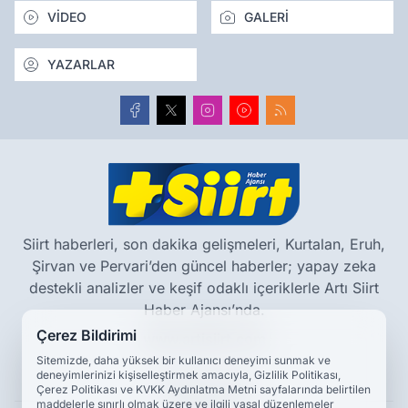
VİDEO
GALERİ
YAZARLAR
Siirt haberleri, son dakika gelişmeleri, Kurtalan, Eruh,
Şirvan ve Pervari’den güncel haberler; yapay zeka
destekli analizler ve keşif odaklı içeriklerle Artı Siirt
Haber Ajansı’nda.
Çerez Bildirimi
www.artisiirt.com
Sitemizde, daha yüksek bir kullanıcı deneyimi sunmak ve
deneyimlerinizi kişiselleştirmek amacıyla, Gizlilik Politikası,
Hakkımızda
Çerez Politikası ve KVKK Aydınlatma Metni sayfalarında belirtilen
maddelerle sınırlı olmak üzere ve ilgili yasal düzenlemeler