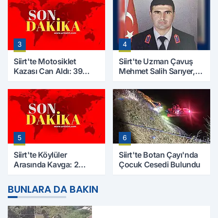
3
4
Siirt'te Motosiklet
Siirt'te Uzman Çavuş
Kazası Can Aldı: 39
Mehmet Salih Sarıyer,
Yaşındaki Mesut Yıldız
Evinde Ölü Bulundu
Hayatını Kaybetti
5
6
Siirt'te Köylüler
Siirt'te Botan Çayı'nda
Arasında Kavga: 2
Çocuk Cesedi Bulundu
Yaralı, Birinin Durumu
Ağır
BUNLARA DA BAKIN