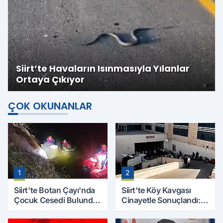
Siirt’te Havaların Isınmasıyla Yılanlar
Ortaya Çıkıyor
ÇOK OKUNANLAR
1
2
Siirt'te Botan Çayı'nda
Siirt'te Köy Kavgası
Çocuk Cesedi Bulundu:
Cinayetle Sonuçlandı:
Kayıp Baba İçin Arama
Selim B. Hayatını
Çalışmaları Başlıyor
Kaybetti