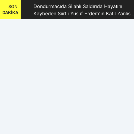
dı
Dondurmacıda Silahlı Saldırıda Hayatını
SON
DAKİKA
Kaybeden Siirtli Yusuf Erdem'in Katil Zanlısı
ve 9 Şüpheli Tutuklandı