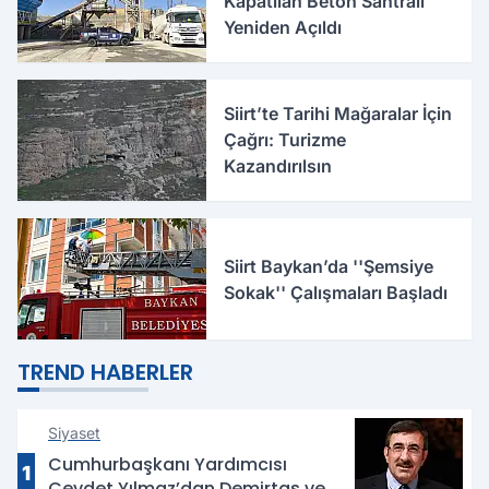
Kapatılan Beton Santrali
Yeniden Açıldı
Siirt’te Tarihi Mağaralar İçin
Çağrı: Turizme
Kazandırılsın
Siirt Baykan’da ''Şemsiye
Sokak'' Çalışmaları Başladı
TREND HABERLER
Siyaset
Cumhurbaşkanı Yardımcısı
1
Cevdet Yılmaz’dan Demirtaş ve