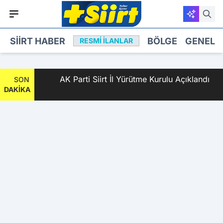
SIIRT HABER
BÖLGE
GENEL
RESMI İLANLAR
 2
AK Parti Siirt İl Yürütme Kurulu Açıklandı
SON
DAKİKA