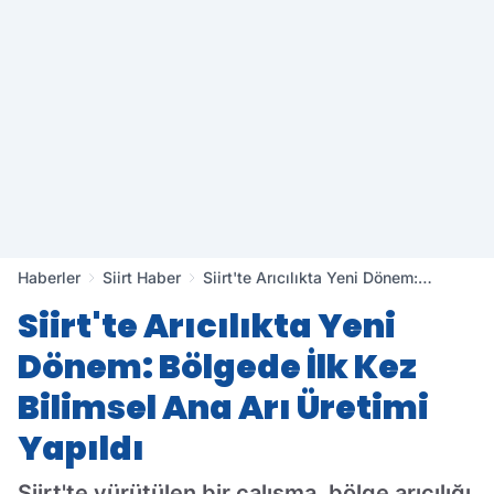
Haberler
Siirt Haber
Siirt'te Arıcılıkta Yeni Dönem:
Bölgede İlk Kez Bilimsel Ana Arı
Siirt'te Arıcılıkta Yeni
Üretimi Yapıldı
Dönem: Bölgede İlk Kez
Bilimsel Ana Arı Üretimi
Yapıldı
Siirt'te yürütülen bir çalışma, bölge arıcılığı