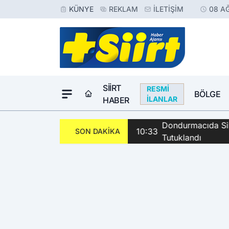
KÜNYE
REKLAM
İLETIŞIM
08 A
SIIRT
RESMI
BÖLGE
İLANLAR
HABER
Dondurmacıda Sila
10:33
SON DAKİKA
Tutuklandı