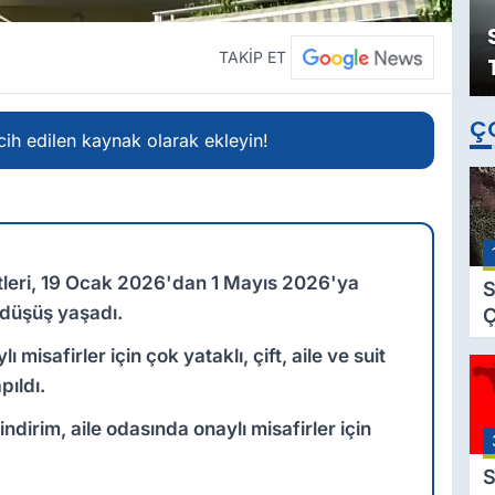
TAKİP ET
Ç
ih edilen kaynak olarak ekleyin!
etleri, 19 Ocak 2026'dan 1 Mayıs 2026'ya
S
 düşüş yaşadı.
Ç
C
misafirler için çok yataklı, çift, aile ve suit
B
pıldı.
B
Ç
dirim, aile odasında onaylı misafirler için
B
S