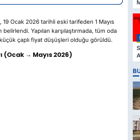
M
K
3
, 19 Ocak 2026 tarihli eski tarifeden 1 Mayıs
M
 belirlendi. Yapılan karşılaştırmada, tüm oda
H
 küçük çaplı fiyat düşüşleri olduğu görüldü.
K
S
arı (Ocak → Mayıs 2026)
A
2
B
D