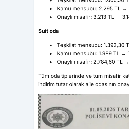
Teşkilat mensubu: 1.606,50 T
Kamu mensubu: 2.295 TL → 2
Onaylı misafir: 3.213 TL → 3.
Suit oda
Teşkilat mensubu: 1.392,30 T
Kamu mensubu: 1.989 TL → 1
Onaylı misafir: 2.784,60 TL 
Tüm oda tiplerinde ve tüm misafir k
indirim tutar olarak aile odasının onay