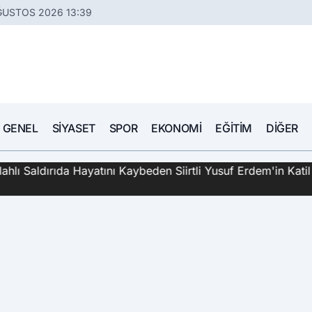
ĞUSTOS 2026 13:39
GENEL
SIYASET
SPOR
EKONOMI
EĞITIM
DIĞER
hlı Saldırıda Hayatını Kaybeden Siirtli Yusuf Erdem'in Katil 