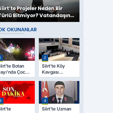
Siirt’te Projeler Neden Bir
Türlü Bitmiyor? Vatandaşın
Bekleyişi Sürüyor
OK OKUNANLAR
1
2
iirt'te Botan
Siirt'te Köy
ayı'nda Çocuk
Kavgası
esedi
Cinayetle
ulundu: Kayıp
Sonuçlandı:
aba İçin Arama
Selim B.
alışmaları
Hayatını
3
4
aşlıyor
Kaybetti
iirt'te
Siirt'te Uzman