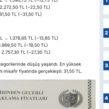
1
L → 1.590,75 TL (−15,75 TL)
.272,50 TL (−22,50 TL)
181,50 TL (−31,50 TL)
2
L → 1.378,65 TL (−13,65 TL)
.969,50 TL (−19,50 TL)
→ 2.757,30 TL (−27,30 TL)
ategorilerinde düşüş yaşandı. En yüksek
3
lı misafir fiyatında gerçekleşti: 31,50 TL.
4