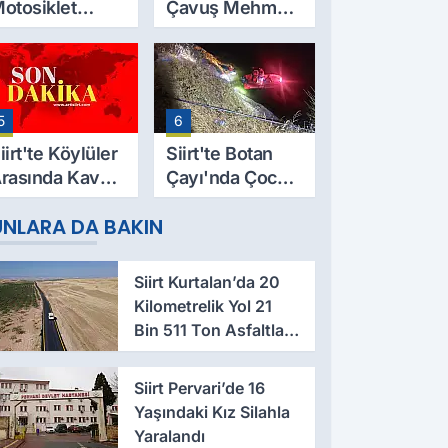
otosiklet
Çavuş Mehmet
azası Can Aldı:
Salih Sarıyer,
9 Yaşındaki
Evinde Ölü
esut Yıldız
Bulundu
ayatını
5
6
aybetti
iirt'te Köylüler
Siirt'te Botan
rasında Kavga:
Çayı'nda Çocuk
 Yaralı, Birinin
Cesedi Bulundu
UNLARA DA BAKIN
urumu Ağır
Siirt Kurtalan’da 20
Kilometrelik Yol 21
Bin 511 Ton Asfaltla
Yenilendi
Siirt Pervari’de 16
Yaşındaki Kız Silahla
Yaralandı