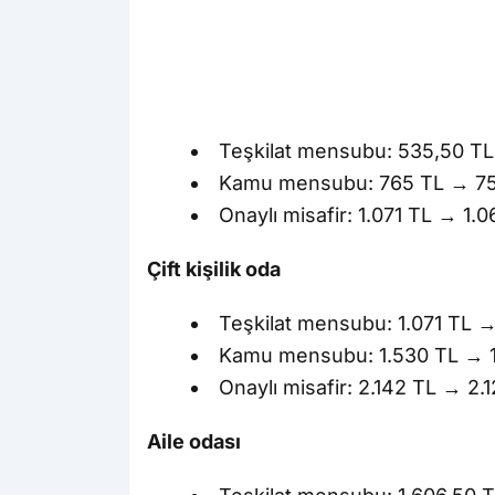
Teşkilat mensubu: 535,50 TL
Kamu mensubu: 765 TL → 757
Onaylı misafir: 1.071 TL → 1.
Çift kişilik oda
Teşkilat mensubu: 1.071 TL →
Kamu mensubu: 1.530 TL → 1
Onaylı misafir: 2.142 TL → 2.1
Aile odası