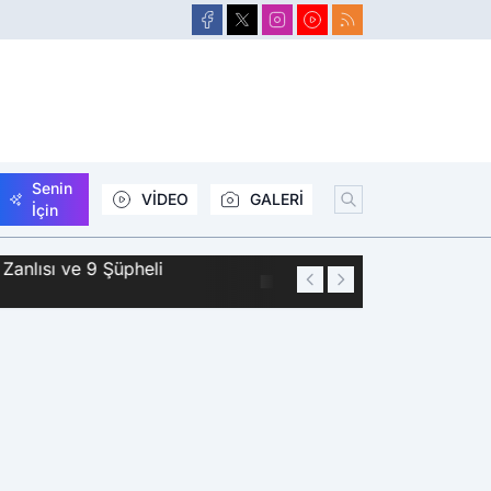
Senin
VİDEO
GALERİ
İçin
Zanlısı ve 9 Şüpheli
01:44
Siirt'te 2 Kişini