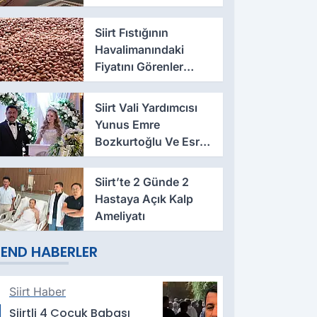
Siirt Fıstığının
Havalimanındaki
Fiyatını Görenler
Şaşkına Döndü
Siirt Vali Yardımcısı
Yunus Emre
Bozkurtoğlu Ve Esra
Cintosun Dünya
Evine Girdi
Siirt’te 2 Günde 2
Hastaya Açık Kalp
Ameliyatı
END HABERLER
Siirt Haber
Siirtli 4 Çocuk Babası