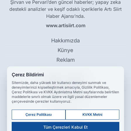
Şirvan ve Pervari’den güncel haberler; yapay zeka
destekli analizler ve keşif odaklı içeriklerle Artı Siirt
Haber Ajansı’nda.
www.artisiirt.com
Hakkımızda
Künye
Reklam
Çerez Bildirimi
Kullanım Koşulları
Sitemizde, daha yüksek bir kullanıcı deneyimi sunmak ve
Gizlilik Politikası
deneyimlerinizi kişiselleştirmek amacıyla, Gizlilik Politikası,
Çerez Politikası ve KVKK Aydınlatma Metni sayfalarında belirtilen
Çerez Politikası
maddelerle sınırlı olmak üzere ve ilgili yasal düzenlemeler
çerçevesinde çerezler kullanıyoruz.
KVKK Metni
Çerez Politikası
KVKK Metni
İletişim Bilgileri
Tüm Çerezleri Kabul Et