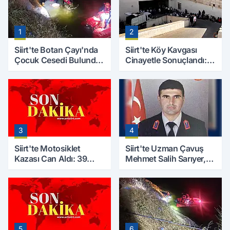
1
2
Siirt'te Botan Çayı'nda
Siirt'te Köy Kavgası
Çocuk Cesedi Bulundu:
Cinayetle Sonuçlandı:
Kayıp Baba İçin Arama
Selim B. Hayatını
Çalışmaları Başlıyor
Kaybetti
3
4
Siirt'te Motosiklet
Siirt'te Uzman Çavuş
Kazası Can Aldı: 39
Mehmet Salih Sarıyer,
Yaşındaki Mesut Yıldız
Evinde Ölü Bulundu
Hayatını Kaybetti
5
6