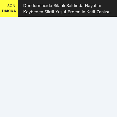
ı
Dondurmacıda Silahlı Saldırıda Hayatını
SON
DAKİKA
Kaybeden Siirtli Yusuf Erdem'in Katil Zanlısı
ve 9 Şüpheli Tutuklandı