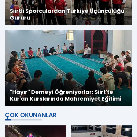
Siirtli Sporculardan Türkiye Üçüncülüğü
Gururu
''Hayır'' Demeyi Öğreniyorlar: Siirt'te
Kur'an Kurslarında Mahremiyet Eğitimi
ÇOK OKUNANLAR