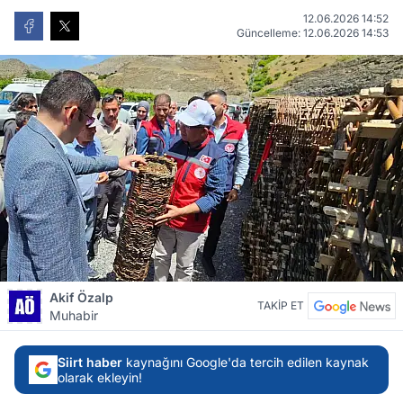
12.06.2026 14:52
Güncelleme: 12.06.2026 14:53
Akif Özalp
TAKİP ET
Muhabir
Siirt haber
kaynağını Google'da tercih edilen kaynak
olarak ekleyin!