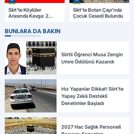
Siirt'te Köylüler
Siirt'te Botan Çayı'nda
Arasında Kavga: 2
Çocuk Cesedi Bulundu
Yaralı, Birinin Durumu
Ağır
BUNLARA DA BAKIN
Siirtli Öğrenci Musa Zengin
Umre Ödülünü Kazandı
Hız Yapanlar Dikkat! Siirt'te
Yapay Zekâ Destekli
Denetimler Başladı
2027 Hac Sağlık Personeli