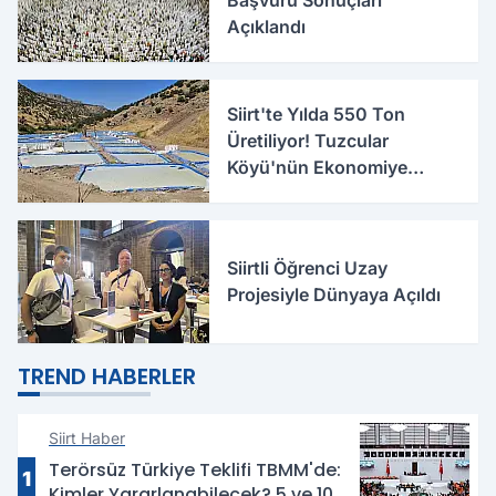
Başvuru Sonuçları
Açıklandı
Siirt'te Yılda 550 Ton
Üretiliyor! Tuzcular
Köyü'nün Ekonomiye
Katkısı Büyüyor
Siirtli Öğrenci Uzay
Projesiyle Dünyaya Açıldı
TREND HABERLER
Siirt Haber
Terörsüz Türkiye Teklifi TBMM'de:
1
Kimler Yararlanabilecek? 5 ve 10